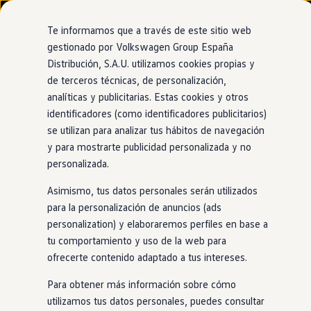
Modelos y configurador
Nuevo ID. Cross
Te informamos que a través de este sitio web
Vehículos Comerciales
gestionado por Volkswagen Group España
Compra y ofertas
Distribución, S.A.U. utilizamos cookies propias y
Ir
Ir
Volkswagen nuevo en stock
Concesionario oficial de Volkswagen
directamente
directamente
Volkswagen de ocasión
de terceros técnicas, de personalización,
Autopodium Sant Feliu De
al contenido
al pie de
Financiación
analíticas y publicitarias. Estas cookies y otros
página
My Renting
Guixols
identificadores (como identificadores publicitarios)
My Way
Seguros
se utilizan para analizar tus hábitos de navegación
Empresas
y para mostrarte publicidad personalizada y no
Autoescuelas
personalizada.
Eléctricos e híbridos
Más sobre eléctricos
Asimismo, tus datos personales serán utilizados
Más sobre híbridos
Plan Auto +
para la personalización de anuncios (ads
CAE
personalization) y elaboraremos perfiles en base a
Etiquetas DGT
tu comportamiento y uso de la web para
Simulador de autonomía, carga y ahorro
Carga y autonomía
ofrecerte contenido adaptado a tus intereses.
Soluciones de carga
Tarifas de carga
Para obtener más información sobre cómo
Carga en casa
utilizamos tus datos personales, puedes consultar
Modos de carga