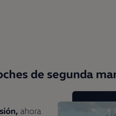
oches de
segunda
ma
sión,
ahora