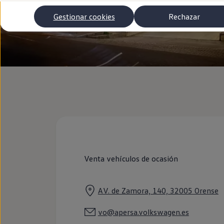
Autonomía
Clientes y posventa
Gestionar cookies
Rechazar
Club Volkswagen
Ofertas posventa
Eventos y experiencias
Beneficios Volkswagen
Asistencia en carretera
Servicios de movilidad
Garantía del fabricante
Beneficios del taller oficial
Rent-a-Car
Servicios digitales
Buscar servicios para tu modelo
Volkswagen Apps, inicio de sesión y tienda
Conectar el móvil con el vehículo
Actualizaciones del software, los mapas y las e
Mantenimiento y reparaciones
Revisiones e ITV
Venta vehículos de ocasión
Aceite y líquidos del motor
Baterías
Frenos
AV. de Zamora, 140, 32005 Orense
Motor y chasis
Aire acondicionado y filtros
Faros y lunas
vo@apersa.volkswagen.es
Carrocería y pintura