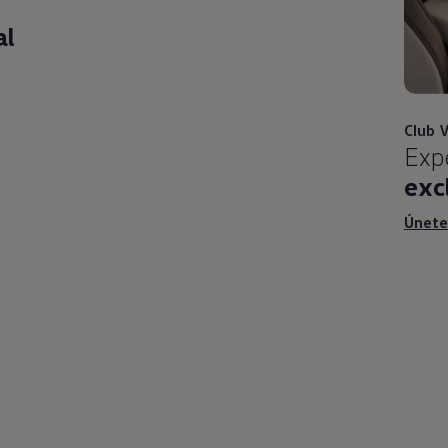
al
Club
V
Expe
exc
Únet