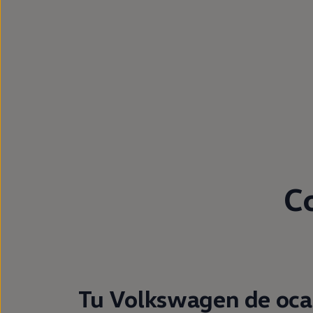
Passat
Tiguan
Touareg
Touran
t-roc-1
Asistencia en carretera
C
Tu Volkswagen de oca