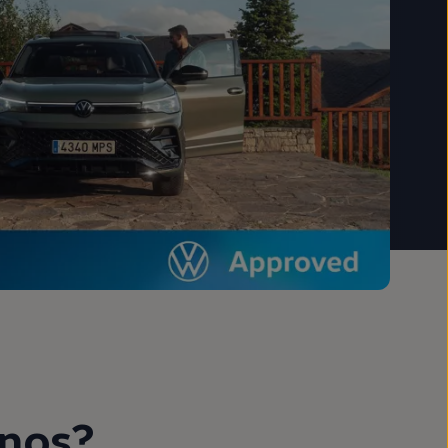
rnos?