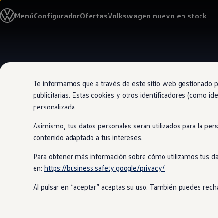
Modelos y configurador
Menú
Configurador
Ofertas
Volkswagen nuevo en stock
Nuevo ID. Cross
Vehículos Comerciales
Compra y ofertas
Volkswagen nuevo en stock
Ir
Ir
Volkswagen de ocasión
directamente
directamente
Financiación
al contenido
al pie de
My Renting
página
My Way
Te informamos que a través de este sitio web gestionado por
Seguros
publicitarias. Estas cookies y otros identificadores (como ide
Empresas
personalizada.
Autoescuelas
Eléctricos e híbridos
Asimismo, tus datos personales serán utilizados para la per
Más sobre eléctricos
Más sobre híbridos
contenido adaptado a tus intereses.
Plan Auto +
CAE
Para obtener más información sobre cómo utilizamos tus da
Etiquetas DGT
en:
https://business.safety.google/privacy/
Simulador de autonomía, carga y ahorro
Carga y autonomía
Al pulsar en “aceptar” aceptas su uso. También puedes recha
Soluciones de carga
Tarifas de carga
Carga en casa
Modos de carga