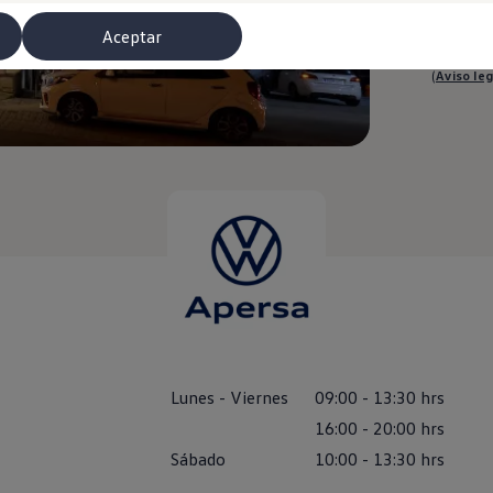
Aceptar
El respons
(
Aviso leg
misoras de radio
Lunes
-
Viernes
09:00
-
13:30
hrs
16:00
-
20:00
hrs
Sábado
10:00
-
13:30
hrs