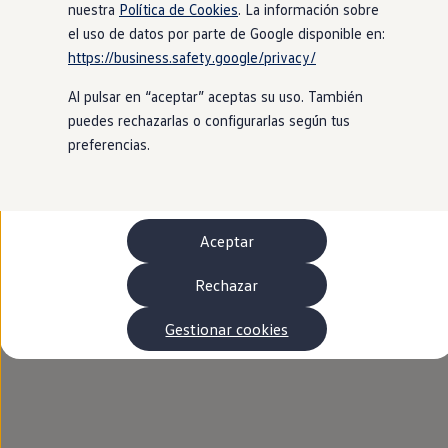
Autonomía
nuestra
Política de Cookies
. La información sobre
Clientes y posventa
el uso de datos por parte de Google disponible en:
Club Volkswagen
https://business.safety.google/privacy/
Ofertas posventa
Eventos y experiencias
Al pulsar en “aceptar” aceptas su uso. También
Beneficios Volkswagen
Asistencia en carretera
puedes rechazarlas o configurarlas según tus
Servicios de movilidad
preferencias.
Garantía del fabricante
Beneficios del taller oficial
Rent-a-Car
Servicios digitales
Buscar servicios para tu modelo
Aceptar
Volkswagen Apps, inicio de sesión y tienda
Conectar el móvil con el vehículo
Actualizaciones del software, los mapas y las e
Rechazar
Mantenimiento y reparaciones
Revisiones e ITV
Gestionar cookies
Aceite y líquidos del motor
Baterías
Frenos
Motor y chasis
Aire acondicionado y filtros
Faros y lunas
Carrocería y pintura