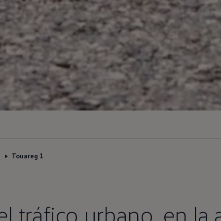
g
Touareg 1
l tráfico urbano,
en
la 