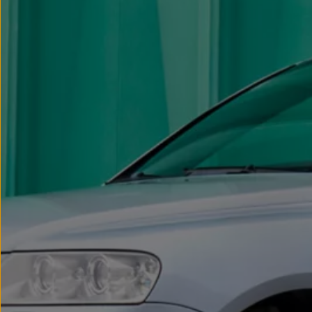
Passat
Tiguan
Touareg
Touran
t-roc-1
Asistencia en carretera