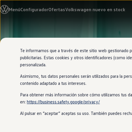
Modelos y configurador
Menú
Configurador
Ofertas
Volkswagen nuevo en stock
Nuevo ID. Cross
Vehículos Comerciales
Compra y ofertas
Volkswagen nuevo en stock
Ir
Ir
Volkswagen de ocasión
directamente
directamente
Financiación
al contenido
al pie de
My Renting
página
My Way
Te informamos que a través de este sitio web gestionado por
Seguros
publicitarias. Estas cookies y otros identificadores (como ide
Empresas
personalizada.
Autoescuelas
Eléctricos e híbridos
Asimismo, tus datos personales serán utilizados para la per
Más sobre eléctricos
Más sobre híbridos
contenido adaptado a tus intereses.
Plan Auto +
CAE
Para obtener más información sobre cómo utilizamos tus da
Etiquetas DGT
en:
https://business.safety.google/privacy/
Simulador de autonomía, carga y ahorro
Carga y autonomía
Al pulsar en “aceptar” aceptas su uso. También puedes recha
Soluciones de carga
Tarifas de carga
Carga en casa
Modos de carga