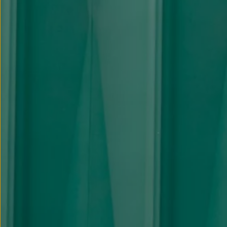
Llantas y neumáticos
Recambios Volkswagen
Accesorios y merchandising
Seguridad
Transporte
Entretenimiento
Personalización
Carga
Merchandising
Todo sobre tu Volkswagen
Tu coche conectado
Luces de advertencia
Manuales del coche
Información sobre EA189
Accede a My Volkswagen
Todo sobre tu Volkswagen
Información sobre Diésel XTL
Suscripción de mantenimiento Long Drive
Modelos anteriores
Beetle
Scirocco
Jetta
Sharan
Golf
Polo