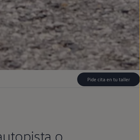
Pide cita en tu taller
autopista o