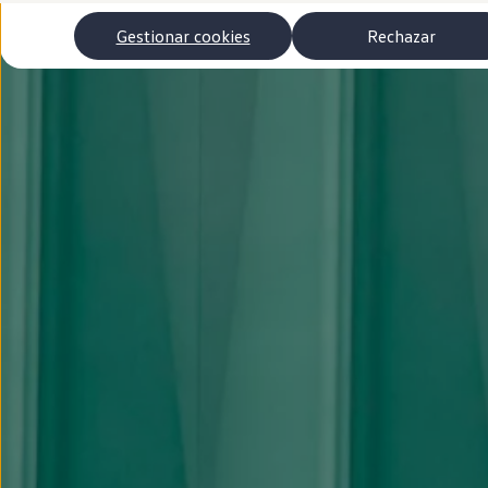
Autonomía
Clientes y posventa
Gestionar cookies
Rechazar
Club Volkswagen
Ofertas posventa
Eventos y experiencias
Beneficios Volkswagen
Asistencia en carretera
Servicios de movilidad
Garantía del fabricante
Beneficios del taller oficial
Rent-a-Car
Servicios digitales
Buscar servicios para tu modelo
Volkswagen Apps, inicio de sesión y tienda
Conectar el móvil con el vehículo
Actualizaciones del software, los mapas y las e
Mantenimiento y reparaciones
Revisiones e ITV
Aceite y líquidos del motor
Baterías
Frenos
Motor y chasis
Aire acondicionado y filtros
Faros y lunas
Carrocería y pintura