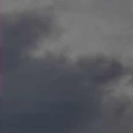
Llantas y neumáticos
Recambios Volkswagen
Accesorios y merchandising
Seguridad
Transporte
Entretenimiento
Personalización
Carga
Merchandising
Todo sobre tu Volkswagen
Tu coche conectado
Luces de advertencia
Manuales del coche
Información sobre EA189
Accede a My Volkswagen
Todo sobre tu Volkswagen
Información sobre Diésel XTL
Suscripción de mantenimiento Long Drive
Modelos anteriores
Beetle
Scirocco
Jetta
Sharan
Golf
Polo