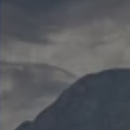
Passat
Tiguan
Touareg
Touran
t-roc-1
Asistencia en carretera