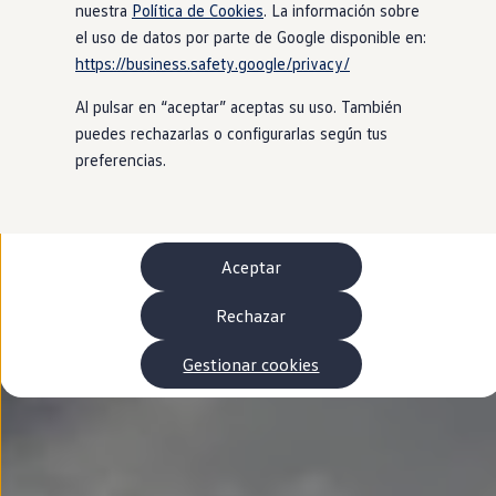
Autonomía
nuestra
Política de Cookies
. La información sobre
Clientes y posventa
el uso de datos por parte de Google disponible en:
Club Volkswagen
https://business.safety.google/privacy/
Ofertas posventa
Eventos y experiencias
Al pulsar en “aceptar” aceptas su uso. También
Beneficios Volkswagen
Asistencia en carretera
puedes rechazarlas o configurarlas según tus
Servicios de movilidad
preferencias.
Garantía del fabricante
Beneficios del taller oficial
Rent-a-Car
Servicios digitales
Buscar servicios para tu modelo
Aceptar
Volkswagen Apps, inicio de sesión y tienda
Conectar el móvil con el vehículo
Actualizaciones del software, los mapas y las e
Rechazar
Mantenimiento y reparaciones
Revisiones e ITV
Gestionar cookies
Aceite y líquidos del motor
Baterías
Frenos
Motor y chasis
Aire acondicionado y filtros
Faros y lunas
Carrocería y pintura