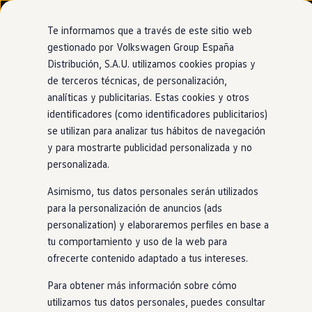
Modelos y configurador
Nuevo ID. Cross
Te informamos que a través de este sitio web
Vehículos Comerciales
gestionado por Volkswagen Group España
Compra y ofertas
Distribución, S.A.U. utilizamos cookies propias y
Ir
Ir
Volkswagen nuevo en stock
directamente
directamente
Volkswagen de ocasión
de terceros técnicas, de personalización,
al contenido
al pie de
Financiación
analíticas y publicitarias. Estas cookies y otros
página
My Renting
identificadores (como identificadores publicitarios)
My Way
Seguros
se utilizan para analizar tus hábitos de navegación
Empresas
y para mostrarte publicidad personalizada y no
Autoescuelas
personalizada.
Eléctricos e híbridos
Más sobre eléctricos
Asimismo, tus datos personales serán utilizados
Más sobre híbridos
Plan Auto +
para la personalización de anuncios (ads
CAE
personalization) y elaboraremos perfiles en base a
Etiquetas DGT
tu comportamiento y uso de la web para
Simulador de autonomía, carga y ahorro
Carga y autonomía
ofrecerte contenido adaptado a tus intereses.
Soluciones de carga
Tarifas de carga
Para obtener más información sobre cómo
Carga en casa
utilizamos tus datos personales, puedes consultar
Modos de carga