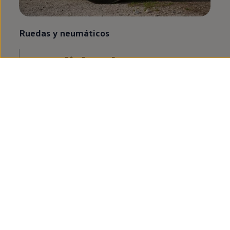
Ruedas y neumáticos
Medidas los
neumáticos y las
llantas
del
Tiguan
Anchura del neumático, diámetro de la llanta y
relación altura-anchura. Descubre qué neumáticos y
llantas son adecuados para garantizar un agarre
estable
en
diferentes superficies de la carretera.
Más sobre el tamaño de las ruedas