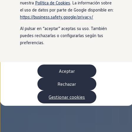
Autonomía
nuestra
Política de Cookies
. La información sobre
Clientes y posventa
el uso de datos por parte de Google disponible en:
Club Volkswagen
https://business.safety.google/privacy/
Ofertas posventa
Eventos y experiencias
Al pulsar en “aceptar” aceptas su uso. También
Beneficios Volkswagen
Asistencia en carretera
puedes rechazarlas o configurarlas según tus
Servicios de movilidad
preferencias.
Garantía del fabricante
Beneficios del taller oficial
Rent-a-Car
Servicios digitales
Buscar servicios para tu modelo
Aceptar
Volkswagen Apps, inicio de sesión y tienda
Conectar el móvil con el vehículo
Actualizaciones del software, los mapas y las e
Rechazar
Mantenimiento y reparaciones
Revisiones e ITV
Gestionar cookies
Aceite y líquidos del motor
Baterías
Frenos
Motor y chasis
Aire acondicionado y filtros
Faros y lunas
Carrocería y pintura