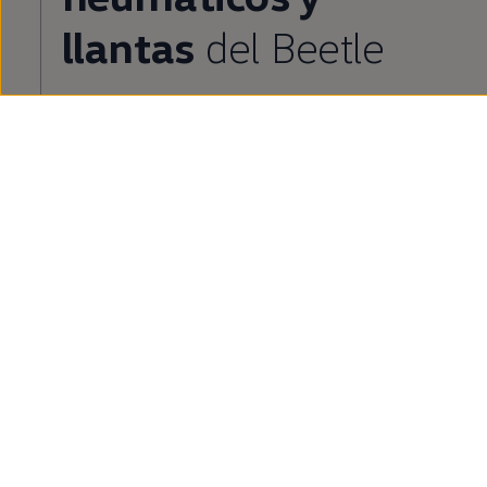
llantas
del
Beetle
Profundidad del neumático, ancho de la llanta,
desplazamiento. Hemos recopilado las dimensiones
más importantes para que puedas encontrar las
ruedas, los neumáticos y las llantas adecuados para tu
escarabajo.
Más sobre el tamaño de ruedas