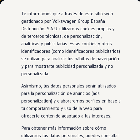
Modelos y configurador
Nuevo ID. Cross
Te informamos que a través de este sitio web
Vehículos Comerciales
gestionado por Volkswagen Group España
Compra y ofertas
Distribución, S.A.U. utilizamos cookies propias y
Ir
Ir
Volkswagen nuevo en stock
directamente
directamente
Volkswagen de ocasión
de terceros técnicas, de personalización,
al contenido
al pie de
Financiación
analíticas y publicitarias. Estas cookies y otros
página
My Renting
identificadores (como identificadores publicitarios)
My Way
Seguros
se utilizan para analizar tus hábitos de navegación
Empresas
y para mostrarte publicidad personalizada y no
Autoescuelas
personalizada.
Eléctricos e híbridos
Más sobre eléctricos
Asimismo, tus datos personales serán utilizados
Más sobre híbridos
Plan Auto +
para la personalización de anuncios (ads
CAE
personalization) y elaboraremos perfiles en base a
Etiquetas DGT
tu comportamiento y uso de la web para
Simulador de autonomía, carga y ahorro
Carga y autonomía
ofrecerte contenido adaptado a tus intereses.
Soluciones de carga
Tarifas de carga
Para obtener más información sobre cómo
Carga en casa
utilizamos tus datos personales, puedes consultar
Modos de carga