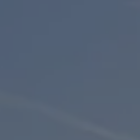
Passat
Tiguan
Touareg
Touran
t-roc-1
Asistencia en carretera