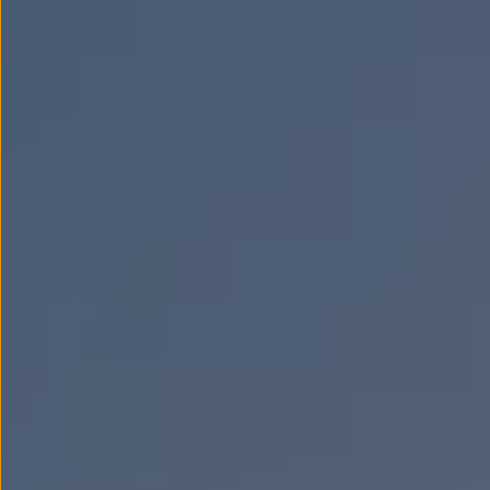
Llantas y neumáticos
Recambios Volkswagen
Accesorios y merchandising
Seguridad
Transporte
Entretenimiento
Personalización
Carga
Merchandising
Todo sobre tu Volkswagen
Tu coche conectado
Luces de advertencia
Manuales del coche
Información sobre EA189
Accede a My Volkswagen
Todo sobre tu Volkswagen
Información sobre Diésel XTL
Suscripción de mantenimiento Long Drive
Modelos anteriores
Beetle
Scirocco
Jetta
Sharan
Golf
Polo