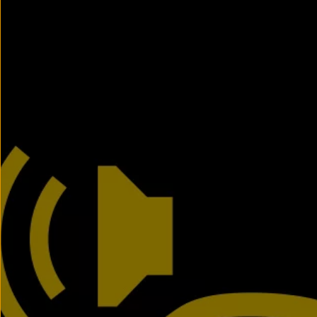
Llantas y neumáticos
Recambios Volkswagen
Accesorios y merchandising
Seguridad
Transporte
Entretenimiento
Personalización
Carga
Merchandising
Todo sobre tu Volkswagen
Tu coche conectado
Luces de advertencia
Manuales del coche
Información sobre EA189
Accede a My Volkswagen
Todo sobre tu Volkswagen
Información sobre Diésel XTL
Suscripción de mantenimiento Long Drive
Modelos anteriores
Beetle
Scirocco
Jetta
Sharan
Golf
Polo