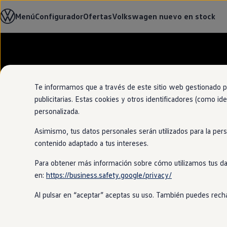
Modelos y configurador
Menú
Configurador
Ofertas
Volkswagen nuevo en stock
Nuevo ID. Cross
Vehículos Comerciales
Compra y ofertas
Volkswagen nuevo en stock
Ir
Ir
Volkswagen de ocasión
directamente
directamente
Financiación
al contenido
al pie de
My Renting
página
My Way
Te informamos que a través de este sitio web gestionado por
Seguros
publicitarias. Estas cookies y otros identificadores (como ide
Empresas
personalizada.
Autoescuelas
Eléctricos e híbridos
Asimismo, tus datos personales serán utilizados para la per
Más sobre eléctricos
Más sobre híbridos
contenido adaptado a tus intereses.
Plan Auto +
CAE
Para obtener más información sobre cómo utilizamos tus da
Etiquetas DGT
en:
https://business.safety.google/privacy/
Simulador de autonomía, carga y ahorro
Carga y autonomía
Al pulsar en “aceptar” aceptas su uso. También puedes recha
Soluciones de carga
Tarifas de carga
Carga en casa
Modos de carga