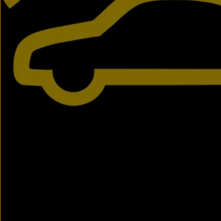
Passat
Tiguan
Touareg
Touran
t-roc-1
Asistencia en carretera