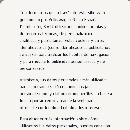
Modelos y configurador
Nuevo ID. Cross
Te informamos que a través de este sitio web
Vehículos Comerciales
gestionado por Volkswagen Group España
Compra y ofertas
Distribución, S.A.U. utilizamos cookies propias y
Ir
Ir
Volkswagen nuevo en stock
directamente
directamente
Volkswagen de ocasión
de terceros técnicas, de personalización,
al contenido
al pie de
Financiación
analíticas y publicitarias. Estas cookies y otros
página
My Renting
identificadores (como identificadores publicitarios)
My Way
Seguros
se utilizan para analizar tus hábitos de navegación
Empresas
y para mostrarte publicidad personalizada y no
Autoescuelas
personalizada.
Eléctricos e híbridos
Más sobre eléctricos
Asimismo, tus datos personales serán utilizados
Más sobre híbridos
Plan Auto +
para la personalización de anuncios (ads
CAE
personalization) y elaboraremos perfiles en base a
Etiquetas DGT
tu comportamiento y uso de la web para
Simulador de autonomía, carga y ahorro
Carga y autonomía
ofrecerte contenido adaptado a tus intereses.
Soluciones de carga
Tarifas de carga
Para obtener más información sobre cómo
Carga en casa
utilizamos tus datos personales, puedes consultar
Modos de carga