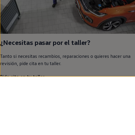
¿Necesitas pasar por el taller?
Tanto si necesitas recambios, reparaciones o quieres hacer una
revisión, pide cita
en
tu taller.
Pide cita en tu taller
Volkswagen
Volkswagen España