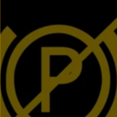
Llantas y neumáticos
Recambios Volkswagen
Accesorios y merchandising
Seguridad
Transporte
Entretenimiento
Personalización
Carga
Merchandising
Todo sobre tu Volkswagen
Tu coche conectado
Luces de advertencia
Manuales del coche
Información sobre EA189
Accede a My Volkswagen
Todo sobre tu Volkswagen
Información sobre Diésel XTL
Suscripción de mantenimiento Long Drive
Modelos anteriores
Beetle
Scirocco
Jetta
Sharan
Golf
Polo