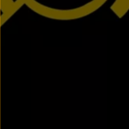
Passat
Tiguan
Touareg
Touran
t-roc-1
Asistencia en carretera