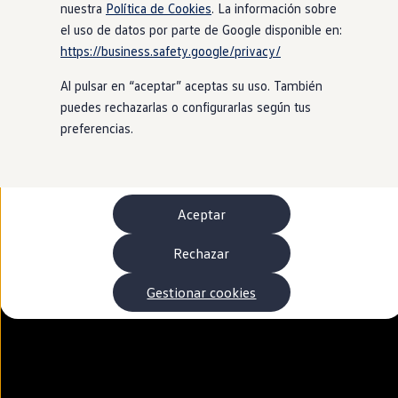
Autonomía
nuestra
Política de Cookies
. La información sobre
Clientes y posventa
el uso de datos por parte de Google disponible en:
Club Volkswagen
https://business.safety.google/privacy/
Ofertas posventa
Eventos y experiencias
Al pulsar en “aceptar” aceptas su uso. También
Beneficios Volkswagen
Asistencia en carretera
puedes rechazarlas o configurarlas según tus
Servicios de movilidad
preferencias.
Garantía del fabricante
Beneficios del taller oficial
Rent-a-Car
Servicios digitales
Buscar servicios para tu modelo
Aceptar
Volkswagen Apps, inicio de sesión y tienda
Conectar el móvil con el vehículo
Actualizaciones del software, los mapas y las e
Rechazar
Mantenimiento y reparaciones
Revisiones e ITV
Gestionar cookies
Aceite y líquidos del motor
Baterías
Frenos
Motor y chasis
Aire acondicionado y filtros
Faros y lunas
Carrocería y pintura