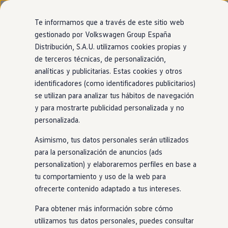
Modelos y configurador
Nuevo ID. Cross
Te informamos que a través de este sitio web
Vehículos Comerciales
gestionado por Volkswagen Group España
Compra y ofertas
Distribución, S.A.U. utilizamos cookies propias y
Ir
Ir
Volkswagen nuevo en stock
directamente
directamente
Volkswagen de ocasión
de terceros técnicas, de personalización,
al contenido
al pie de
Financiación
analíticas y publicitarias. Estas cookies y otros
página
My Renting
identificadores (como identificadores publicitarios)
My Way
Seguros
se utilizan para analizar tus hábitos de navegación
Empresas
y para mostrarte publicidad personalizada y no
Autoescuelas
personalizada.
Eléctricos e híbridos
Más sobre eléctricos
Asimismo, tus datos personales serán utilizados
Más sobre híbridos
Plan Auto +
para la personalización de anuncios (ads
CAE
personalization) y elaboraremos perfiles en base a
Etiquetas DGT
tu comportamiento y uso de la web para
Simulador de autonomía, carga y ahorro
Carga y autonomía
ofrecerte contenido adaptado a tus intereses.
Soluciones de carga
Tarifas de carga
Para obtener más información sobre cómo
Carga en casa
utilizamos tus datos personales, puedes consultar
Modos de carga