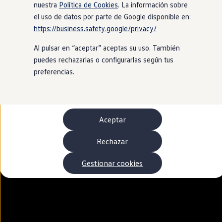
Autonomía
nuestra
Política de Cookies
. La información sobre
Clientes y posventa
el uso de datos por parte de Google disponible en:
Club Volkswagen
https://business.safety.google/privacy/
Ofertas posventa
Eventos y experiencias
Al pulsar en “aceptar” aceptas su uso. También
Beneficios Volkswagen
Asistencia en carretera
puedes rechazarlas o configurarlas según tus
Servicios de movilidad
preferencias.
Garantía del fabricante
Beneficios del taller oficial
Rent-a-Car
Servicios digitales
Buscar servicios para tu modelo
Aceptar
Volkswagen Apps, inicio de sesión y tienda
Conectar el móvil con el vehículo
Actualizaciones del software, los mapas y las e
Rechazar
Mantenimiento y reparaciones
Revisiones e ITV
Gestionar cookies
Aceite y líquidos del motor
Baterías
Frenos
Motor y chasis
Aire acondicionado y filtros
Faros y lunas
Carrocería y pintura