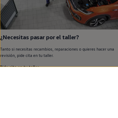
¿Necesitas pasar por el taller?
Tanto si necesitas recambios, reparaciones o quieres hacer una
revisión, pide cita
en
tu taller.
Pide cita en tu taller
Volkswagen
Volkswagen España