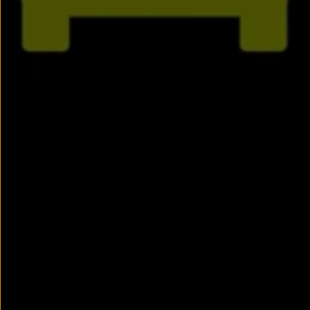
Passat
Tiguan
Touareg
Touran
t-roc-1
Asistencia en carretera