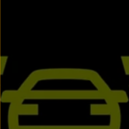
Llantas y neumáticos
Recambios Volkswagen
Accesorios y merchandising
Seguridad
Transporte
Entretenimiento
Personalización
Carga
Merchandising
Todo sobre tu Volkswagen
Tu coche conectado
Luces de advertencia
Manuales del coche
Información sobre EA189
Accede a My Volkswagen
Todo sobre tu Volkswagen
Información sobre Diésel XTL
Suscripción de mantenimiento Long Drive
Modelos anteriores
Beetle
Scirocco
Jetta
Sharan
Golf
Polo