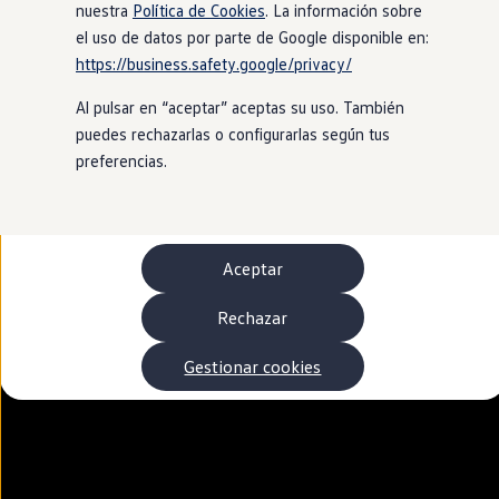
Autonomía
nuestra
Política de Cookies
. La información sobre
Clientes y posventa
el uso de datos por parte de Google disponible en:
Club Volkswagen
https://business.safety.google/privacy/
Ofertas posventa
Eventos y experiencias
Al pulsar en “aceptar” aceptas su uso. También
Beneficios Volkswagen
Asistencia en carretera
puedes rechazarlas o configurarlas según tus
Servicios de movilidad
preferencias.
Garantía del fabricante
Beneficios del taller oficial
Rent-a-Car
Servicios digitales
Buscar servicios para tu modelo
Aceptar
Volkswagen Apps, inicio de sesión y tienda
Conectar el móvil con el vehículo
Actualizaciones del software, los mapas y las e
Rechazar
Mantenimiento y reparaciones
Revisiones e ITV
Gestionar cookies
Aceite y líquidos del motor
Baterías
Frenos
Motor y chasis
Aire acondicionado y filtros
Faros y lunas
Carrocería y pintura