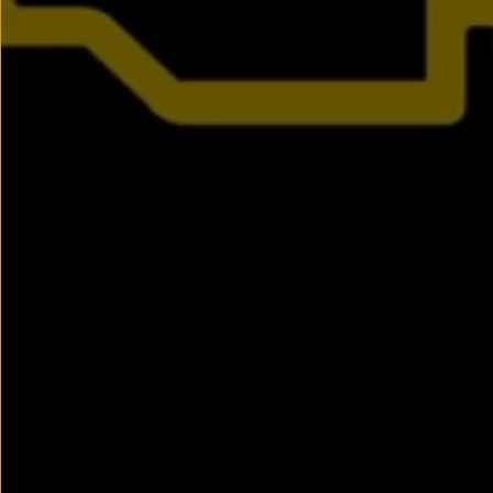
Passat
Tiguan
Touareg
Touran
t-roc-1
Asistencia en carretera