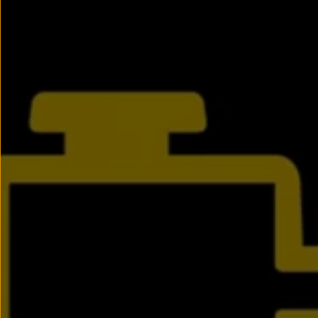
Llantas y neumáticos
Recambios Volkswagen
Accesorios y merchandising
Seguridad
Transporte
Entretenimiento
Personalización
Carga
Merchandising
Todo sobre tu Volkswagen
Tu coche conectado
Luces de advertencia
Manuales del coche
Información sobre EA189
Accede a My Volkswagen
Todo sobre tu Volkswagen
Información sobre Diésel XTL
Suscripción de mantenimiento Long Drive
Modelos anteriores
Beetle
Scirocco
Jetta
Sharan
Golf
Polo