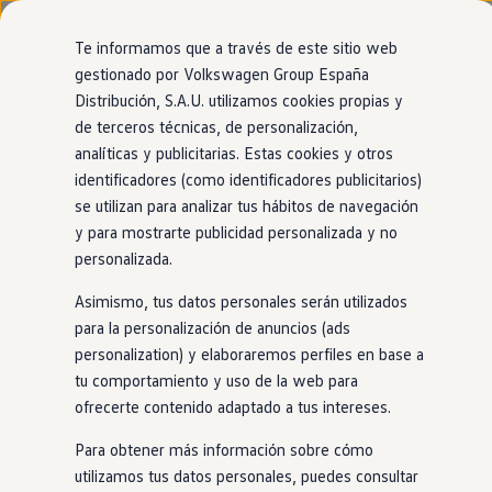
Modelos y configurador
Nuevo ID. Cross
Te informamos que a través de este sitio web
Vehículos Comerciales
gestionado por Volkswagen Group España
Compra y ofertas
Distribución, S.A.U. utilizamos cookies propias y
Ir
Ir
Volkswagen nuevo en stock
directamente
directamente
Volkswagen de ocasión
de terceros técnicas, de personalización,
al contenido
al pie de
Financiación
analíticas y publicitarias. Estas cookies y otros
página
My Renting
identificadores (como identificadores publicitarios)
My Way
Seguros
se utilizan para analizar tus hábitos de navegación
Empresas
y para mostrarte publicidad personalizada y no
Autoescuelas
personalizada.
Eléctricos e híbridos
Más sobre eléctricos
Asimismo, tus datos personales serán utilizados
Más sobre híbridos
Plan Auto +
para la personalización de anuncios (ads
CAE
personalization) y elaboraremos perfiles en base a
Etiquetas DGT
tu comportamiento y uso de la web para
Simulador de autonomía, carga y ahorro
Carga y autonomía
ofrecerte contenido adaptado a tus intereses.
Soluciones de carga
Tarifas de carga
Para obtener más información sobre cómo
Carga en casa
utilizamos tus datos personales, puedes consultar
Modos de carga