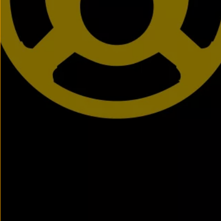
Passat
Tiguan
Touareg
Touran
t-roc-1
Asistencia en carretera