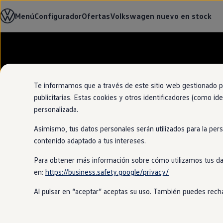
Modelos y configurador
Menú
Configurador
Ofertas
Volkswagen nuevo en stock
Nuevo ID. Cross
Vehículos Comerciales
Compra y ofertas
Volkswagen nuevo en stock
Ir
Ir
Volkswagen de ocasión
directamente
directamente
Financiación
al contenido
al pie de
My Renting
página
My Way
Te informamos que a través de este sitio web gestionado por
Seguros
publicitarias. Estas cookies y otros identificadores (como ide
Empresas
personalizada.
Autoescuelas
Eléctricos e híbridos
Asimismo, tus datos personales serán utilizados para la per
Más sobre eléctricos
Más sobre híbridos
contenido adaptado a tus intereses.
Plan Auto +
CAE
Para obtener más información sobre cómo utilizamos tus da
Etiquetas DGT
en:
https://business.safety.google/privacy/
Simulador de autonomía, carga y ahorro
Carga y autonomía
Al pulsar en “aceptar” aceptas su uso. También puedes recha
Soluciones de carga
Tarifas de carga
Carga en casa
Modos de carga