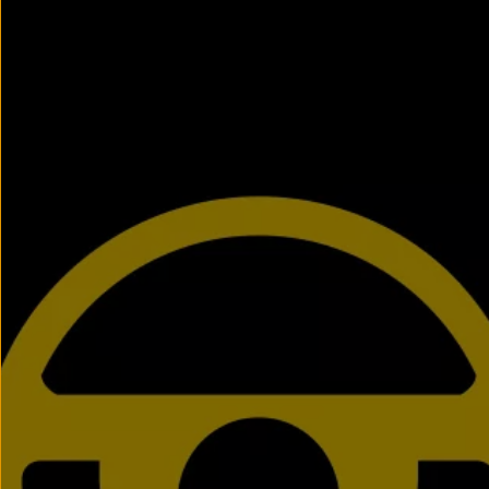
Llantas y neumáticos
Recambios Volkswagen
Accesorios y merchandising
Seguridad
Transporte
Entretenimiento
Personalización
Carga
Merchandising
Todo sobre tu Volkswagen
Tu coche conectado
Luces de advertencia
Manuales del coche
Información sobre EA189
Accede a My Volkswagen
Todo sobre tu Volkswagen
Información sobre Diésel XTL
Suscripción de mantenimiento Long Drive
Modelos anteriores
Beetle
Scirocco
Jetta
Sharan
Golf
Polo