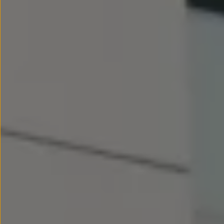
Passat
Tiguan
Touareg
Touran
t-roc-1
Asistencia en carretera