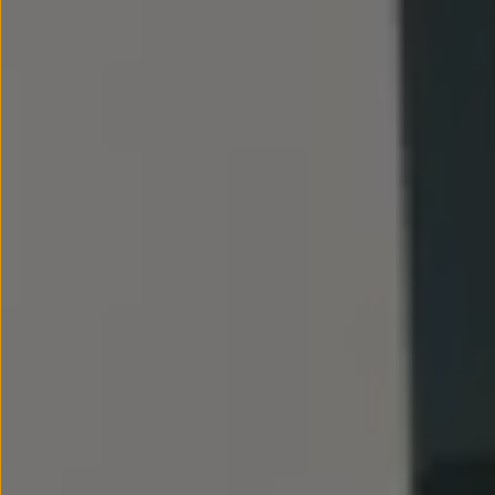
Llantas y neumáticos
Recambios Volkswagen
Accesorios y merchandising
Seguridad
Transporte
Entretenimiento
Personalización
Carga
Merchandising
Todo sobre tu Volkswagen
Tu coche conectado
Luces de advertencia
Manuales del coche
Información sobre EA189
Accede a My Volkswagen
Todo sobre tu Volkswagen
Información sobre Diésel XTL
Suscripción de mantenimiento Long Drive
Modelos anteriores
Beetle
Scirocco
Jetta
Sharan
Golf
Polo