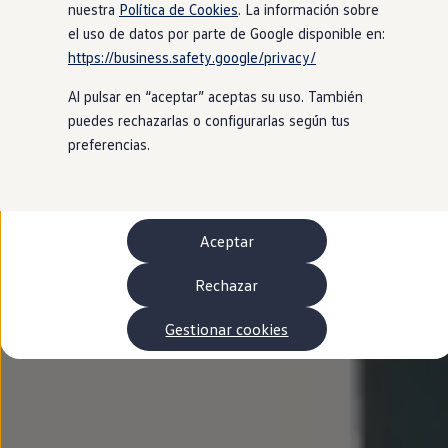
Autonomía
nuestra
Política de Cookies
. La información sobre
Clientes y posventa
el uso de datos por parte de Google disponible en:
Club Volkswagen
https://business.safety.google/privacy/
Ofertas posventa
Eventos y experiencias
Al pulsar en “aceptar” aceptas su uso. También
Beneficios Volkswagen
Asistencia en carretera
puedes rechazarlas o configurarlas según tus
Servicios de movilidad
preferencias.
Garantía del fabricante
Beneficios del taller oficial
Rent-a-Car
Servicios digitales
Buscar servicios para tu modelo
Aceptar
Volkswagen Apps, inicio de sesión y tienda
Conectar el móvil con el vehículo
Actualizaciones del software, los mapas y las e
Rechazar
Mantenimiento y reparaciones
Revisiones e ITV
Gestionar cookies
Aceite y líquidos del motor
Baterías
Frenos
Motor y chasis
Aire acondicionado y filtros
Faros y lunas
Carrocería y pintura