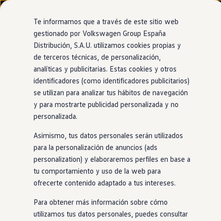
Modelos y configurador
Nuevo ID. Cross
Te informamos que a través de este sitio web
Vehículos Comerciales
gestionado por Volkswagen Group España
Compra y ofertas
Distribución, S.A.U. utilizamos cookies propias y
Ir
Ir
Volkswagen nuevo en stock
directamente
directamente
Volkswagen de ocasión
de terceros técnicas, de personalización,
al contenido
al pie de
Financiación
analíticas y publicitarias. Estas cookies y otros
página
My Renting
identificadores (como identificadores publicitarios)
My Way
Seguros
se utilizan para analizar tus hábitos de navegación
Empresas
y para mostrarte publicidad personalizada y no
Autoescuelas
personalizada.
Eléctricos e híbridos
Más sobre eléctricos
Asimismo, tus datos personales serán utilizados
Más sobre híbridos
Plan Auto +
para la personalización de anuncios (ads
CAE
personalization) y elaboraremos perfiles en base a
Etiquetas DGT
tu comportamiento y uso de la web para
Simulador de autonomía, carga y ahorro
Carga y autonomía
ofrecerte contenido adaptado a tus intereses.
Soluciones de carga
Tarifas de carga
Para obtener más información sobre cómo
Carga en casa
utilizamos tus datos personales, puedes consultar
Modos de carga