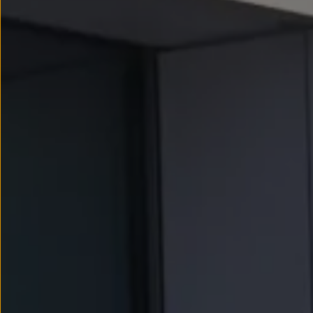
Llantas y neumáticos
Recambios Volkswagen
Accesorios y merchandising
Seguridad
Transporte
Entretenimiento
Personalización
Carga
Merchandising
Todo sobre tu Volkswagen
Tu coche conectado
Luces de advertencia
Manuales del coche
Información sobre EA189
Accede a My Volkswagen
Todo sobre tu Volkswagen
Información sobre Diésel XTL
Suscripción de mantenimiento Long Drive
Modelos anteriores
Beetle
Scirocco
Jetta
Sharan
Golf
Polo