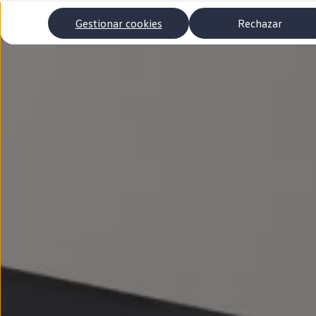
Autonomía
Clientes y posventa
Gestionar cookies
Rechazar
Club Volkswagen
Ofertas posventa
Eventos y experiencias
Beneficios Volkswagen
Asistencia en carretera
Servicios de movilidad
Garantía del fabricante
Beneficios del taller oficial
Rent-a-Car
Servicios digitales
Buscar servicios para tu modelo
Volkswagen Apps, inicio de sesión y tienda
Conectar el móvil con el vehículo
Actualizaciones del software, los mapas y las e
Mantenimiento y reparaciones
Revisiones e ITV
Aceite y líquidos del motor
Baterías
Frenos
Motor y chasis
Aire acondicionado y filtros
Faros y lunas
Carrocería y pintura