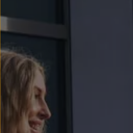
Passat
Tiguan
Touareg
Touran
t-roc-1
Asistencia en carretera