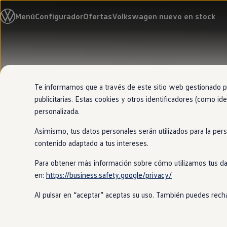
Modelos y configurador
Menú
Configurador
Ofertas
Volkswagen nuevo en stock
Nuevo ID. Cross
Vehículos Comerciales
Compra y ofertas
Volkswagen nuevo en stock
Ir
Ir
Volkswagen de ocasión
directamente
directamente
Financiación
al contenido
al pie de
My Renting
página
My Way
Te informamos que a través de este sitio web gestionado por
Seguros
publicitarias. Estas cookies y otros identificadores (como ide
Empresas
personalizada.
Autoescuelas
Eléctricos e híbridos
Asimismo, tus datos personales serán utilizados para la per
Más sobre eléctricos
Más sobre híbridos
contenido adaptado a tus intereses.
Plan Auto +
CAE
Para obtener más información sobre cómo utilizamos tus da
Etiquetas DGT
en:
https://business.safety.google/privacy/
Simulador de autonomía, carga y ahorro
Carga y autonomía
Al pulsar en “aceptar” aceptas su uso. También puedes recha
Soluciones de carga
Tarifas de carga
Carga en casa
Modos de carga