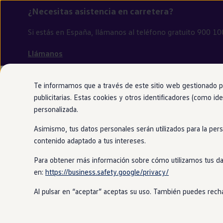
¿Necesitas asistencia
en
carretera?
Si estás
en
España, llámanos al teléfono gratuito 900 10
Llámanos
Ir
Ir
directamente
directamente
al contenido
al pie de
Ver asistencia fuera de España
página
Te informamos que a través de este sitio web gestionado por
publicitarias. Estas cookies y otros identificadores (como ide
Modelos y configurador
Menú
Configurador
Ofertas
Volkswagen nuevo en stock
Si tengo un 
Nuevo ID. Cross
personalizada.
Vehículos Comerciales
Compra y ofertas
Asimismo, tus datos personales serán utilizados para la per
Volkswagen nuevo en stock
mover el
co
contenido adaptado a tus intereses.
Volkswagen de ocasión
Financiación
Para obtener más información sobre cómo utilizamos tus da
My Renting
por teléfon
My Way
en:
https://business.safety.google/privacy/
Seguros
Empresas
Al pulsar en “aceptar” aceptas su uso. También puedes recha
Autoescuelas
Sí. Si el
coche
no puede seguir
en
mov
Eléctricos e híbridos
Más sobre eléctricos
emergencia que no supere los 30 mi