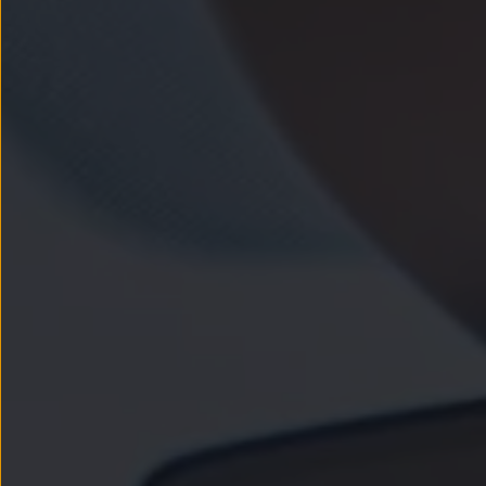
Actualizaciones del software, los mapas y las e
Mantenimiento y reparaciones
Revisiones e ITV
Aceite y líquidos del motor
Baterías
Frenos
Motor y chasis
Aire acondicionado y filtros
Faros y lunas
Carrocería y pintura
Llantas y neumáticos
Recambios Volkswagen
Accesorios y merchandising
Seguridad
Transporte
Entretenimiento
Personalización
Carga
Merchandising
Todo sobre tu Volkswagen
Tu coche conectado
Luces de advertencia
Manuales del coche
Información sobre EA189
Accede a My Volkswagen