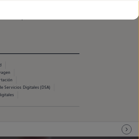
que no puedas entrar
en
el
coche
.
ando la reparación efectuada no se
d
swagen
rtación
e Servicios Digitales (DSA)
igitales