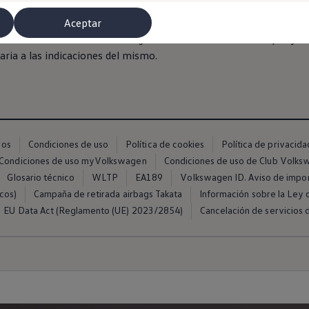
batería, pérdida o rotura de llaves y
en
cualquier situación
en
la 
Aceptar
en
Asistencia no invalidará la garantía del fabricante
siempre
y cu
aria a las indicaciones del mismo.
ros
Condiciones de uso
Política de cookies
Política de privacida
Condiciones de uso myVolkswagen
Condiciones de uso de Club Volk
Glosario técnico
WLTP
EA189
Volkswagen ID. Aviso de impo
cos)
Campaña de retirada airbags Takata
Información sobre la Ley d
EU Data Act (Reglamento (UE) 2023/2854)
Cancelación de servicios d