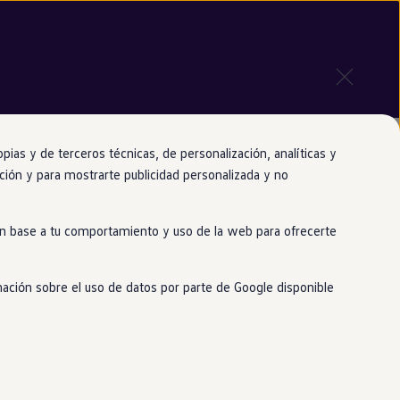
as y de terceros técnicas, de personalización, analíticas y
gación y para mostrarte publicidad personalizada y no
a y no puedo
 en base a tu comportamiento y uso de la web para ofrecerte
ia técnica
mación sobre el uso de datos por parte de Google disponible
ca necesaria para una reparación de
en
caso de pinchazo de neumáticos,