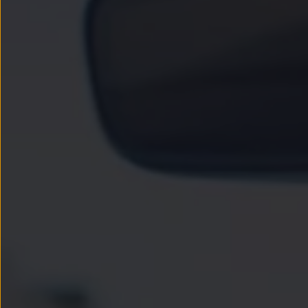
Todo sobre tu Volkswagen
Información sobre Diésel XTL
Suscripción de mantenimiento Long Drive
Modelos anteriores
Beetle
Scirocco
Jetta
Sharan
Golf
Polo
Passat
Tiguan
Touareg
Touran
t-roc-1
Asistencia en carretera