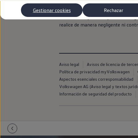
Más sobre híbridos
falta de combustible o descarga de la 
Plan Auto +
Gestionar cookies
Rechazar
CAE
Etiquetas DGT
La asistencia prestada por
Volkswag
Simulador de autonomía, carga y ahorro
realice de manera negligente ni contr
Carga y autonomía
Soluciones de carga
Tarifas de carga
Carga en casa
Modos de carga
Autonomía
Clientes y posventa
Aviso legal
Avisos de licencia de terce
Club Volkswagen
Política de privacidad myVolkswagen
Ofertas posventa
Eventos y experiencias
Aspectos esenciales corresponsabilidad
Beneficios Volkswagen
Volkswagen AG (Aviso legal y textos jurídi
Asistencia en carretera
Información de seguridad del producto
Servicios de movilidad
Garantía del fabricante
Beneficios del taller oficial
Rent-a-Car
Servicios digitales
Buscar servicios para tu modelo
Volkswagen Apps, inicio de sesión y tienda
Conectar el móvil con el vehículo