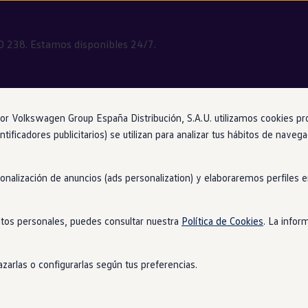
0 238. Estamos disponibles 24/7.
 Volkswagen Group España Distribución, S.A.U. utilizamos cookies propi
ntificadores publicitarios) se utilizan para analizar tus hábitos de nave
accidente o una averí
sonalización de anuncios (ads personalization) y elaboraremos perfiles
che
, ¿recibiré asistenc
tos personales, puedes consultar nuestra
Política de Cookies
. La infor
o o
en
persona?
zarlas o configurarlas según tus preferencias.
imiento,
Volkswagen
Asistencia te proporcionará la ayuda técni
nutos
en
el lugar donde ocurrió la avería. También recibirás ayuda