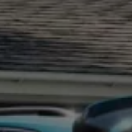
Llantas y neumáticos
Recambios Volkswagen
Accesorios y merchandising
Seguridad
Transporte
Entretenimiento
Personalización
Carga
Merchandising
Todo sobre tu Volkswagen
Tu coche conectado
Luces de advertencia
Manuales del coche
Información sobre EA189
Accede a My Volkswagen
Todo sobre tu Volkswagen
Información sobre Diésel XTL
Suscripción de mantenimiento Long Drive
Modelos anteriores
Beetle
Scirocco
Jetta
Sharan
Golf
Polo