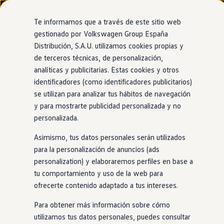
Modelos y configurador
Nuevo ID. Cross
Te informamos que a través de este sitio web
Vehículos Comerciales
gestionado por Volkswagen Group España
Compra y ofertas
Distribución, S.A.U. utilizamos cookies propias y
Ir
Ir
Volkswagen nuevo en stock
directamente
directamente
Volkswagen de ocasión
de terceros técnicas, de personalización,
al contenido
al pie de
Financiación
analíticas y publicitarias. Estas cookies y otros
página
My Renting
identificadores (como identificadores publicitarios)
My Way
Seguros
se utilizan para analizar tus hábitos de navegación
Empresas
y para mostrarte publicidad personalizada y no
Autoescuelas
personalizada.
Eléctricos e híbridos
Más sobre eléctricos
Asimismo, tus datos personales serán utilizados
Más sobre híbridos
Plan Auto +
para la personalización de anuncios (ads
CAE
personalization) y elaboraremos perfiles en base a
Etiquetas DGT
tu comportamiento y uso de la web para
Simulador de autonomía, carga y ahorro
Carga y autonomía
ofrecerte contenido adaptado a tus intereses.
Soluciones de carga
Tarifas de carga
Para obtener más información sobre cómo
Carga en casa
utilizamos tus datos personales, puedes consultar
Modos de carga