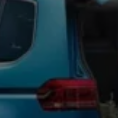
Passat
Tiguan
Touareg
Touran
t-roc-1
Asistencia en carretera