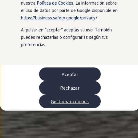
Autonomía
nuestra
Política de Cookies
. La información sobre
Clientes y posventa
el uso de datos por parte de Google disponible en:
Club Volkswagen
https://business.safety.google/privacy/
Ofertas posventa
Eventos y experiencias
Al pulsar en “aceptar” aceptas su uso. También
Beneficios Volkswagen
Asistencia en carretera
puedes rechazarlas o configurarlas según tus
Servicios de movilidad
preferencias.
Garantía del fabricante
Beneficios del taller oficial
Rent-a-Car
Servicios digitales
Buscar servicios para tu modelo
Aceptar
Volkswagen Apps, inicio de sesión y tienda
Conectar el móvil con el vehículo
Actualizaciones del software, los mapas y las e
Rechazar
Mantenimiento y reparaciones
Revisiones e ITV
Gestionar cookies
Aceite y líquidos del motor
Baterías
Frenos
Motor y chasis
Aire acondicionado y filtros
Faros y lunas
Carrocería y pintura