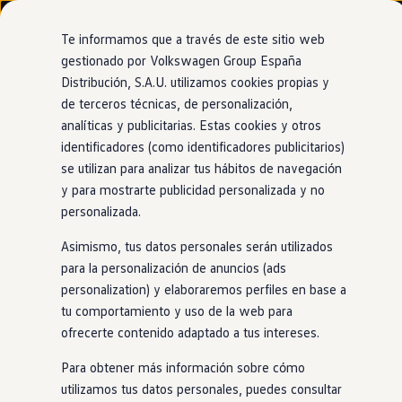
Modelos y configurador
Nuevo ID. Cross
Te informamos que a través de este sitio web
Vehículos Comerciales
gestionado por Volkswagen Group España
Compra y ofertas
Distribución, S.A.U. utilizamos cookies propias y
Ir
Ir
Volkswagen nuevo en stock
directamente
directamente
Volkswagen de ocasión
de terceros técnicas, de personalización,
al contenido
al pie de
Financiación
analíticas y publicitarias. Estas cookies y otros
página
My Renting
identificadores (como identificadores publicitarios)
My Way
Seguros
se utilizan para analizar tus hábitos de navegación
Empresas
y para mostrarte publicidad personalizada y no
Autoescuelas
personalizada.
Eléctricos e híbridos
Más sobre eléctricos
Asimismo, tus datos personales serán utilizados
Más sobre híbridos
Plan Auto +
para la personalización de anuncios (ads
CAE
personalization) y elaboraremos perfiles en base a
Etiquetas DGT
tu comportamiento y uso de la web para
Simulador de autonomía, carga y ahorro
Carga y autonomía
ofrecerte contenido adaptado a tus intereses.
Soluciones de carga
Tarifas de carga
Para obtener más información sobre cómo
Carga en casa
utilizamos tus datos personales, puedes consultar
Modos de carga