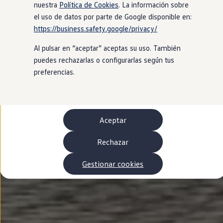
Autonomía
nuestra
Política de Cookies
. La información sobre
Clientes y posventa
el uso de datos por parte de Google disponible en:
Club Volkswagen
https://business.safety.google/privacy/
Ofertas posventa
Eventos y experiencias
Al pulsar en “aceptar” aceptas su uso. También
Beneficios Volkswagen
Asistencia en carretera
puedes rechazarlas o configurarlas según tus
Servicios de movilidad
preferencias.
Garantía del fabricante
Beneficios del taller oficial
Rent-a-Car
Servicios digitales
Buscar servicios para tu modelo
Aceptar
Volkswagen Apps, inicio de sesión y tienda
Conectar el móvil con el vehículo
Actualizaciones del software, los mapas y las e
Rechazar
Mantenimiento y reparaciones
Revisiones e ITV
Gestionar cookies
Aceite y líquidos del motor
Baterías
Frenos
Motor y chasis
Aire acondicionado y filtros
Faros y lunas
Carrocería y pintura