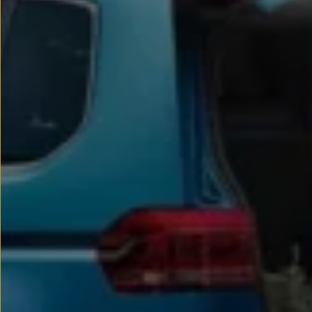
Passat
Tiguan
Touareg
Touran
t-roc-1
Asistencia en carretera