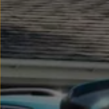
Llantas y neumáticos
Recambios Volkswagen
Accesorios y merchandising
Seguridad
Transporte
Entretenimiento
Personalización
Carga
Merchandising
Todo sobre tu Volkswagen
Tu coche conectado
Luces de advertencia
Manuales del coche
Información sobre EA189
Accede a My Volkswagen
Todo sobre tu Volkswagen
Información sobre Diésel XTL
Suscripción de mantenimiento Long Drive
Modelos anteriores
Beetle
Scirocco
Jetta
Sharan
Golf
Polo