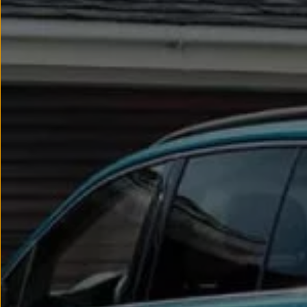
Llantas y neumáticos
Recambios Volkswagen
Accesorios y merchandising
Seguridad
Transporte
Entretenimiento
Personalización
Carga
Merchandising
Todo sobre tu Volkswagen
Tu coche conectado
Luces de advertencia
Manuales del coche
Información sobre EA189
Accede a My Volkswagen
Todo sobre tu Volkswagen
Información sobre Diésel XTL
Suscripción de mantenimiento Long Drive
Modelos anteriores
Beetle
Scirocco
Jetta
Sharan
Golf
Polo