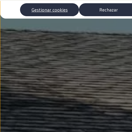
Autonomía
Clientes y posventa
Gestionar cookies
Rechazar
Club Volkswagen
Ofertas posventa
Eventos y experiencias
Beneficios Volkswagen
Asistencia en carretera
Servicios de movilidad
Garantía del fabricante
Beneficios del taller oficial
Rent-a-Car
Servicios digitales
Buscar servicios para tu modelo
Volkswagen Apps, inicio de sesión y tienda
Conectar el móvil con el vehículo
Actualizaciones del software, los mapas y las e
Mantenimiento y reparaciones
Revisiones e ITV
Aceite y líquidos del motor
Baterías
Frenos
Motor y chasis
Aire acondicionado y filtros
Faros y lunas
Carrocería y pintura