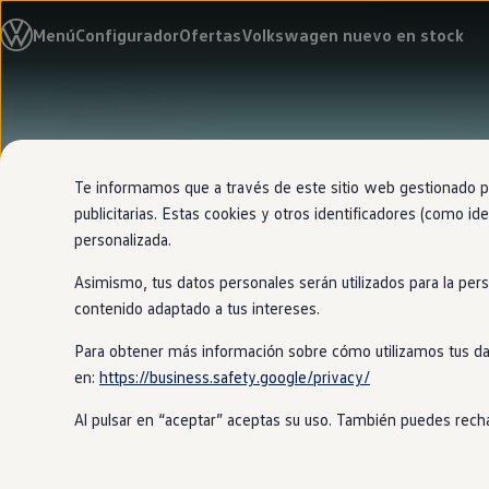
Modelos y configurador
Menú
Configurador
Ofertas
Volkswagen nuevo en stock
Nuevo ID. Cross
Vehículos Comerciales
Compra y ofertas
Volkswagen nuevo en stock
Ir
Ir
Volkswagen de ocasión
directamente
directamente
Financiación
al contenido
al pie de
My Renting
página
My Way
Te informamos que a través de este sitio web gestionado por
Seguros
publicitarias. Estas cookies y otros identificadores (como ide
Empresas
personalizada.
Autoescuelas
Eléctricos e híbridos
Asimismo, tus datos personales serán utilizados para la per
Más sobre eléctricos
Más sobre híbridos
contenido adaptado a tus intereses.
Plan Auto +
CAE
Para obtener más información sobre cómo utilizamos tus da
Etiquetas DGT
en:
https://business.safety.google/privacy/
Simulador de autonomía, carga y ahorro
Carga y autonomía
Al pulsar en “aceptar” aceptas su uso. También puedes recha
Soluciones de carga
Tarifas de carga
Carga en casa
Modos de carga