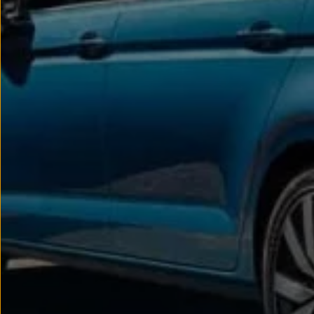
Passat
Tiguan
Touareg
Touran
t-roc-1
Asistencia en carretera