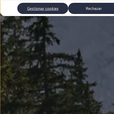
Autonomía
Clientes y posventa
Gestionar cookies
Rechazar
Club Volkswagen
Ofertas posventa
Eventos y experiencias
Beneficios Volkswagen
Asistencia en carretera
Servicios de movilidad
Garantía del fabricante
Beneficios del taller oficial
Rent-a-Car
Servicios digitales
Buscar servicios para tu modelo
Volkswagen Apps, inicio de sesión y tienda
Conectar el móvil con el vehículo
Actualizaciones del software, los mapas y las e
Mantenimiento y reparaciones
Revisiones e ITV
Aceite y líquidos del motor
Baterías
Frenos
Motor y chasis
Aire acondicionado y filtros
Faros y lunas
Carrocería y pintura