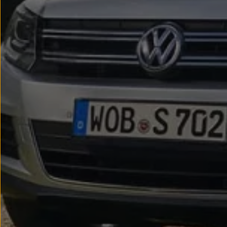
Passat
Tiguan
Touareg
Touran
t-roc-1
Asistencia en carretera