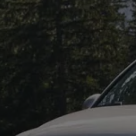
Llantas y neumáticos
Recambios Volkswagen
Accesorios y merchandising
Seguridad
Transporte
Entretenimiento
Personalización
Carga
Merchandising
Todo sobre tu Volkswagen
Tu coche conectado
Luces de advertencia
Manuales del coche
Información sobre EA189
Accede a My Volkswagen
Todo sobre tu Volkswagen
Información sobre Diésel XTL
Suscripción de mantenimiento Long Drive
Modelos anteriores
Beetle
Scirocco
Jetta
Sharan
Golf
Polo