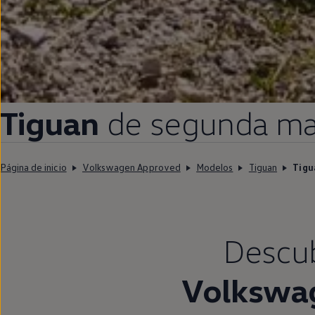
Tiguan
de
segunda
ma
Página de inicio
Volkswagen Approved
Modelos
Tiguan
Tigu
Descubr
Volkswa