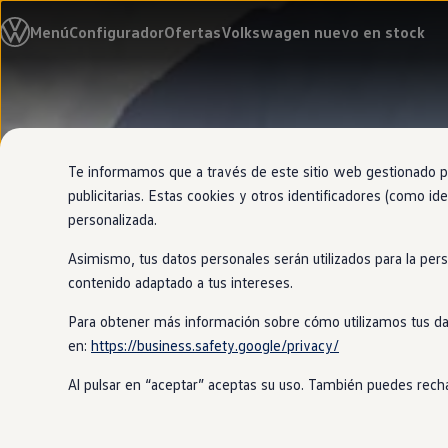
Modelos y configurador
Menú
Configurador
Ofertas
Volkswagen nuevo en stock
Nuevo ID. Cross
Vehículos Comerciales
Compra y ofertas
Volkswagen nuevo en stock
Ir
Ir
Volkswagen de ocasión
directamente
directamente
Financiación
al contenido
al pie de
My Renting
página
My Way
Te informamos que a través de este sitio web gestionado por
Seguros
publicitarias. Estas cookies y otros identificadores (como ide
Empresas
personalizada.
Autoescuelas
Eléctricos e híbridos
Asimismo, tus datos personales serán utilizados para la per
Más sobre eléctricos
Más sobre híbridos
contenido adaptado a tus intereses.
Plan Auto +
CAE
Para obtener más información sobre cómo utilizamos tus da
Etiquetas DGT
en:
https://business.safety.google/privacy/
Simulador de autonomía, carga y ahorro
Carga y autonomía
Al pulsar en “aceptar” aceptas su uso. También puedes recha
Soluciones de carga
Tarifas de carga
Carga en casa
Modos de carga