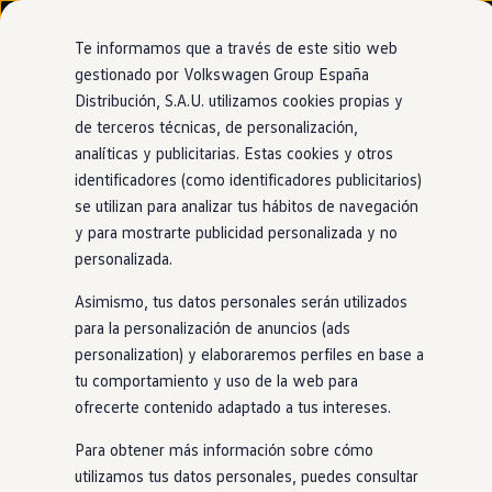
Modelos y configurador
Nuevo ID. Cross
Te informamos que a través de este sitio web
Vehículos Comerciales
gestionado por Volkswagen Group España
Compra y ofertas
Distribución, S.A.U. utilizamos cookies propias y
Ir
Ir
Volkswagen nuevo en stock
directamente
directamente
Volkswagen de ocasión
de terceros técnicas, de personalización,
al contenido
al pie de
Financiación
analíticas y publicitarias. Estas cookies y otros
página
My Renting
identificadores (como identificadores publicitarios)
My Way
Seguros
se utilizan para analizar tus hábitos de navegación
Empresas
y para mostrarte publicidad personalizada y no
Autoescuelas
personalizada.
Eléctricos e híbridos
Más sobre eléctricos
Asimismo, tus datos personales serán utilizados
Más sobre híbridos
Plan Auto +
para la personalización de anuncios (ads
CAE
personalization) y elaboraremos perfiles en base a
Etiquetas DGT
tu comportamiento y uso de la web para
Simulador de autonomía, carga y ahorro
Carga y autonomía
ofrecerte contenido adaptado a tus intereses.
Soluciones de carga
Tarifas de carga
Para obtener más información sobre cómo
Carga en casa
utilizamos tus datos personales, puedes consultar
Modos de carga