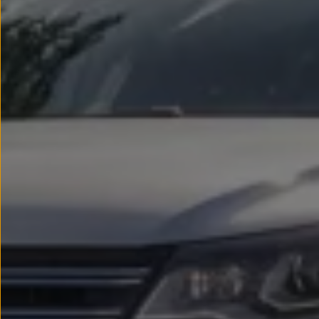
Passat
Tiguan
Touareg
Touran
t-roc-1
Asistencia en carretera