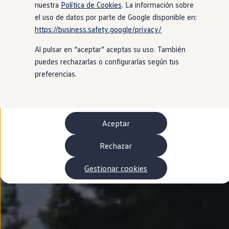
Autonomía
nuestra
Política de Cookies
. La información sobre
Clientes y posventa
el uso de datos por parte de Google disponible en:
Club Volkswagen
https://business.safety.google/privacy/
Ofertas posventa
Eventos y experiencias
Al pulsar en “aceptar” aceptas su uso. También
Beneficios Volkswagen
Asistencia en carretera
puedes rechazarlas o configurarlas según tus
Servicios de movilidad
preferencias.
Garantía del fabricante
Beneficios del taller oficial
Rent-a-Car
Servicios digitales
Buscar servicios para tu modelo
Aceptar
Volkswagen Apps, inicio de sesión y tienda
Conectar el móvil con el vehículo
Actualizaciones del software, los mapas y las e
Rechazar
Mantenimiento y reparaciones
Revisiones e ITV
Gestionar cookies
Aceite y líquidos del motor
Baterías
Frenos
Motor y chasis
Aire acondicionado y filtros
Faros y lunas
Carrocería y pintura