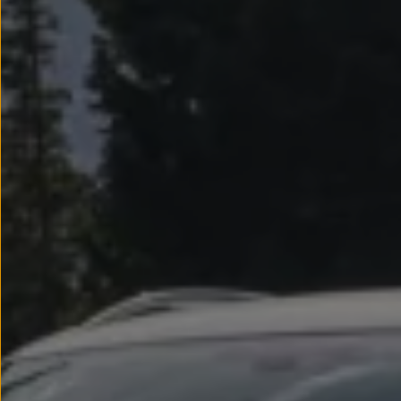
Llantas y neumáticos
Recambios Volkswagen
Accesorios y merchandising
Seguridad
Transporte
Entretenimiento
Personalización
Carga
Merchandising
Todo sobre tu Volkswagen
Tu coche conectado
Luces de advertencia
Manuales del coche
Información sobre EA189
Accede a My Volkswagen
Todo sobre tu Volkswagen
Información sobre Diésel XTL
Suscripción de mantenimiento Long Drive
Modelos anteriores
Beetle
Scirocco
Jetta
Sharan
Golf
Polo