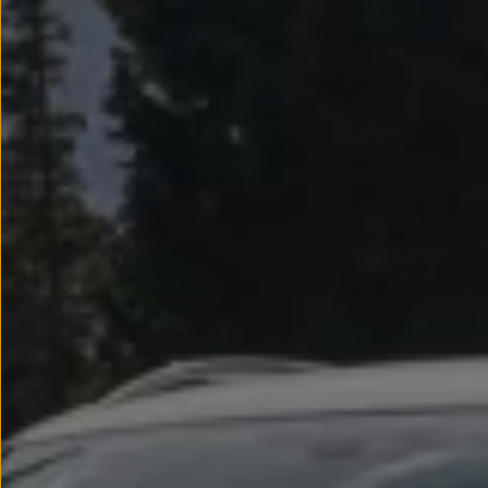
Llantas y neumáticos
Recambios Volkswagen
Accesorios y merchandising
Seguridad
Transporte
Entretenimiento
Personalización
Carga
Merchandising
Todo sobre tu Volkswagen
Tu coche conectado
Luces de advertencia
Manuales del coche
Información sobre EA189
Accede a My Volkswagen
Todo sobre tu Volkswagen
Información sobre Diésel XTL
Suscripción de mantenimiento Long Drive
Modelos anteriores
Beetle
Scirocco
Jetta
Sharan
Golf
Polo