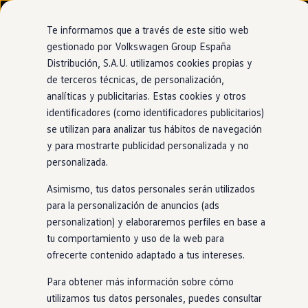
Modelos y configurador
Nuevo ID. Cross
Te informamos que a través de este sitio web
Vehículos Comerciales
gestionado por Volkswagen Group España
Compra y ofertas
Distribución, S.A.U. utilizamos cookies propias y
Ir
Ir
Volkswagen nuevo en stock
directamente
directamente
Volkswagen de ocasión
de terceros técnicas, de personalización,
al contenido
al pie de
Financiación
analíticas y publicitarias. Estas cookies y otros
página
My Renting
identificadores (como identificadores publicitarios)
My Way
Seguros
se utilizan para analizar tus hábitos de navegación
Empresas
y para mostrarte publicidad personalizada y no
Autoescuelas
personalizada.
Eléctricos e híbridos
Más sobre eléctricos
Asimismo, tus datos personales serán utilizados
Más sobre híbridos
Plan Auto +
para la personalización de anuncios (ads
CAE
personalization) y elaboraremos perfiles en base a
Etiquetas DGT
tu comportamiento y uso de la web para
Simulador de autonomía, carga y ahorro
Carga y autonomía
ofrecerte contenido adaptado a tus intereses.
Soluciones de carga
Tarifas de carga
Para obtener más información sobre cómo
Carga en casa
utilizamos tus datos personales, puedes consultar
Modos de carga