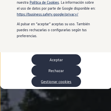
Autonomía
nuestra
Política de Cookies
. La información sobre
Clientes y posventa
el uso de datos por parte de Google disponible en:
Club Volkswagen
https://business.safety.google/privacy/
Ofertas posventa
Eventos y experiencias
Al pulsar en “aceptar” aceptas su uso. También
Beneficios Volkswagen
Asistencia en carretera
puedes rechazarlas o configurarlas según tus
Servicios de movilidad
preferencias.
Garantía del fabricante
Beneficios del taller oficial
Rent-a-Car
Servicios digitales
Buscar servicios para tu modelo
Aceptar
Volkswagen Apps, inicio de sesión y tienda
Conectar el móvil con el vehículo
Actualizaciones del software, los mapas y las e
Rechazar
Mantenimiento y reparaciones
Revisiones e ITV
Gestionar cookies
Aceite y líquidos del motor
Baterías
Frenos
Motor y chasis
Aire acondicionado y filtros
Faros y lunas
Carrocería y pintura