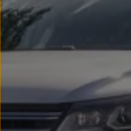
Passat
Tiguan
Touareg
Touran
t-roc-1
Asistencia en carretera