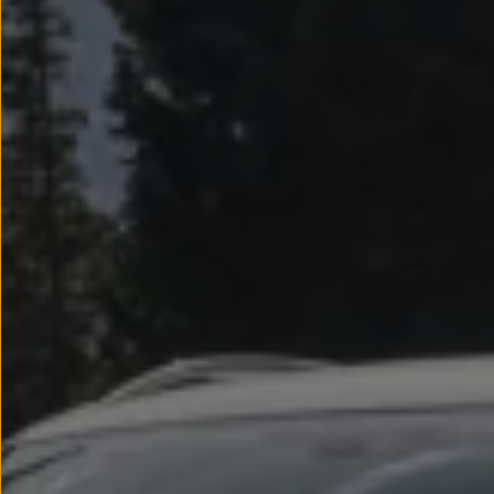
Llantas y neumáticos
Recambios Volkswagen
Accesorios y merchandising
Seguridad
Transporte
Entretenimiento
Personalización
Carga
Merchandising
Todo sobre tu Volkswagen
Tu coche conectado
Luces de advertencia
Manuales del coche
Información sobre EA189
Accede a My Volkswagen
Todo sobre tu Volkswagen
Información sobre Diésel XTL
Suscripción de mantenimiento Long Drive
Modelos anteriores
Beetle
Scirocco
Jetta
Sharan
Golf
Polo