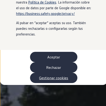
Autonomía
nuestra
Política de Cookies
. La información sobre
Clientes y posventa
el uso de datos por parte de Google disponible en:
Club Volkswagen
https://business.safety.google/privacy/
Ofertas posventa
Eventos y experiencias
Al pulsar en “aceptar” aceptas su uso. También
Beneficios Volkswagen
Asistencia en carretera
puedes rechazarlas o configurarlas según tus
Servicios de movilidad
preferencias.
Garantía del fabricante
Beneficios del taller oficial
Rent-a-Car
Servicios digitales
Buscar servicios para tu modelo
Aceptar
Volkswagen Apps, inicio de sesión y tienda
Conectar el móvil con el vehículo
Actualizaciones del software, los mapas y las e
Rechazar
Mantenimiento y reparaciones
Revisiones e ITV
Gestionar cookies
Aceite y líquidos del motor
Baterías
Frenos
Motor y chasis
Aire acondicionado y filtros
Faros y lunas
Carrocería y pintura