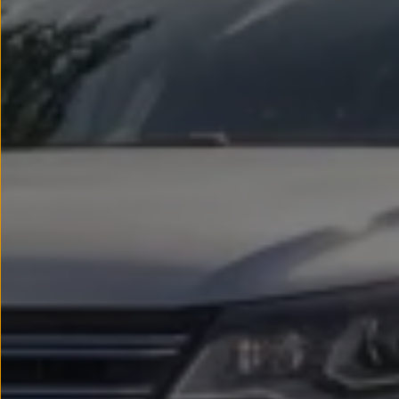
Passat
Tiguan
Touareg
Touran
t-roc-1
Asistencia en carretera