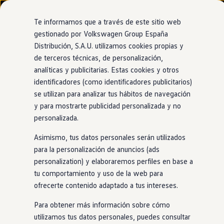
Modelos y configurador
Nuevo ID. Cross
Te informamos que a través de este sitio web
Vehículos Comerciales
gestionado por Volkswagen Group España
Compra y ofertas
Distribución, S.A.U. utilizamos cookies propias y
Ir
Ir
Volkswagen nuevo en stock
directamente
directamente
Volkswagen de ocasión
de terceros técnicas, de personalización,
al contenido
al pie de
Financiación
analíticas y publicitarias. Estas cookies y otros
página
My Renting
identificadores (como identificadores publicitarios)
My Way
Seguros
se utilizan para analizar tus hábitos de navegación
Empresas
y para mostrarte publicidad personalizada y no
Autoescuelas
personalizada.
Eléctricos e híbridos
Más sobre eléctricos
Asimismo, tus datos personales serán utilizados
Más sobre híbridos
Plan Auto +
para la personalización de anuncios (ads
CAE
personalization) y elaboraremos perfiles en base a
Etiquetas DGT
tu comportamiento y uso de la web para
Simulador de autonomía, carga y ahorro
Carga y autonomía
ofrecerte contenido adaptado a tus intereses.
Soluciones de carga
Tarifas de carga
Para obtener más información sobre cómo
Carga en casa
utilizamos tus datos personales, puedes consultar
Modos de carga