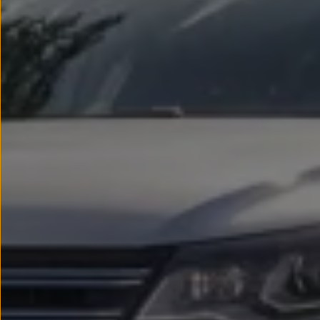
Passat
Tiguan
Touareg
Touran
t-roc-1
Asistencia en carretera