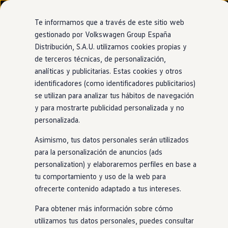
Modelos y configurador
Nuevo ID. Cross
Te informamos que a través de este sitio web
Vehículos Comerciales
gestionado por Volkswagen Group España
Compra y ofertas
Distribución, S.A.U. utilizamos cookies propias y
Ir
Ir
Volkswagen nuevo en stock
directamente
directamente
Volkswagen de ocasión
de terceros técnicas, de personalización,
al contenido
al pie de
Financiación
analíticas y publicitarias. Estas cookies y otros
página
My Renting
identificadores (como identificadores publicitarios)
My Way
Seguros
se utilizan para analizar tus hábitos de navegación
Empresas
y para mostrarte publicidad personalizada y no
Autoescuelas
personalizada.
Eléctricos e híbridos
Más sobre eléctricos
Asimismo, tus datos personales serán utilizados
Más sobre híbridos
Plan Auto +
para la personalización de anuncios (ads
CAE
personalization) y elaboraremos perfiles en base a
Etiquetas DGT
tu comportamiento y uso de la web para
Simulador de autonomía, carga y ahorro
Carga y autonomía
ofrecerte contenido adaptado a tus intereses.
Soluciones de carga
Tarifas de carga
Para obtener más información sobre cómo
Carga en casa
utilizamos tus datos personales, puedes consultar
Modos de carga