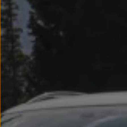
Llantas y neumáticos
Recambios Volkswagen
Accesorios y merchandising
Seguridad
Transporte
Entretenimiento
Personalización
Carga
Merchandising
Todo sobre tu Volkswagen
Tu coche conectado
Luces de advertencia
Manuales del coche
Información sobre EA189
Accede a My Volkswagen
Todo sobre tu Volkswagen
Información sobre Diésel XTL
Suscripción de mantenimiento Long Drive
Modelos anteriores
Beetle
Scirocco
Jetta
Sharan
Golf
Polo