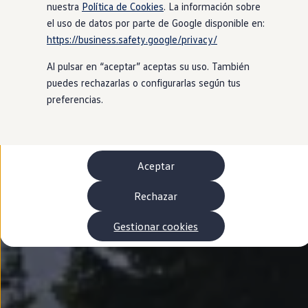
Autonomía
nuestra
Política de Cookies
. La información sobre
Clientes y posventa
el uso de datos por parte de Google disponible en:
Club Volkswagen
https://business.safety.google/privacy/
Ofertas posventa
Eventos y experiencias
Al pulsar en “aceptar” aceptas su uso. También
Beneficios Volkswagen
Asistencia en carretera
puedes rechazarlas o configurarlas según tus
Servicios de movilidad
preferencias.
Garantía del fabricante
Beneficios del taller oficial
Rent-a-Car
Servicios digitales
Buscar servicios para tu modelo
Aceptar
Volkswagen Apps, inicio de sesión y tienda
Conectar el móvil con el vehículo
Actualizaciones del software, los mapas y las e
Rechazar
Mantenimiento y reparaciones
Revisiones e ITV
Gestionar cookies
Aceite y líquidos del motor
Baterías
Frenos
Motor y chasis
Aire acondicionado y filtros
Faros y lunas
Carrocería y pintura