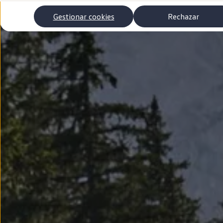
Autonomía
Clientes y posventa
Gestionar cookies
Rechazar
Club Volkswagen
Ofertas posventa
Eventos y experiencias
Beneficios Volkswagen
Asistencia en carretera
Servicios de movilidad
Garantía del fabricante
Beneficios del taller oficial
Rent-a-Car
Servicios digitales
Buscar servicios para tu modelo
Volkswagen Apps, inicio de sesión y tienda
Conectar el móvil con el vehículo
Actualizaciones del software, los mapas y las e
Mantenimiento y reparaciones
Revisiones e ITV
Aceite y líquidos del motor
Baterías
Frenos
Motor y chasis
Aire acondicionado y filtros
Faros y lunas
Carrocería y pintura