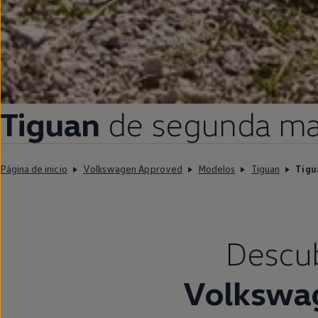
Tiguan
de
segunda
ma
Página de inicio
Volkswagen Approved
Modelos
Tiguan
Tigu
Descubr
Volkswa