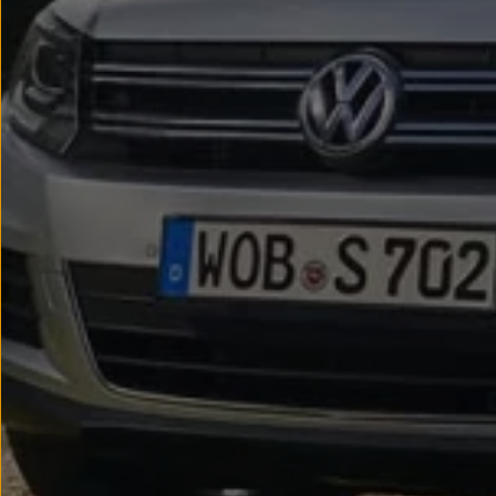
Passat
Tiguan
Touareg
Touran
t-roc-1
Asistencia en carretera