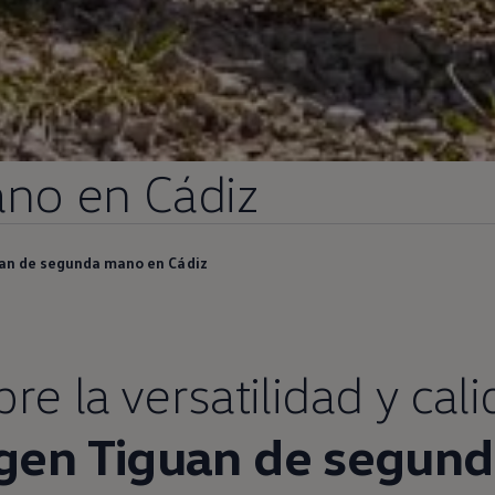
no
en
Cádiz
an de segunda mano en Cádiz
e la versatilidad y cal
gen
Tiguan
de
segund