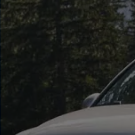
Llantas y neumáticos
Recambios Volkswagen
Accesorios y merchandising
Seguridad
Transporte
Entretenimiento
Personalización
Carga
Merchandising
Todo sobre tu Volkswagen
Tu coche conectado
Luces de advertencia
Manuales del coche
Información sobre EA189
Accede a My Volkswagen
Todo sobre tu Volkswagen
Información sobre Diésel XTL
Suscripción de mantenimiento Long Drive
Modelos anteriores
Beetle
Scirocco
Jetta
Sharan
Golf
Polo