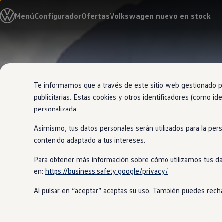
Modelos y configurador
Menú
Configurador
Ofertas
Volkswagen nuevo en stock
Nuevo ID. Cross
Vehículos Comerciales
Compra y ofertas
Volkswagen nuevo en stock
Ir
Ir
Volkswagen de ocasión
directamente
directamente
Financiación
al contenido
al pie de
My Renting
página
My Way
Te informamos que a través de este sitio web gestionado por
Seguros
publicitarias. Estas cookies y otros identificadores (como ide
Empresas
personalizada.
Autoescuelas
Eléctricos e híbridos
Asimismo, tus datos personales serán utilizados para la per
Más sobre eléctricos
Más sobre híbridos
contenido adaptado a tus intereses.
Plan Auto +
CAE
Para obtener más información sobre cómo utilizamos tus da
Etiquetas DGT
en:
https://business.safety.google/privacy/
Simulador de autonomía, carga y ahorro
Carga y autonomía
Al pulsar en “aceptar” aceptas su uso. También puedes recha
Soluciones de carga
Tarifas de carga
Carga en casa
Modos de carga