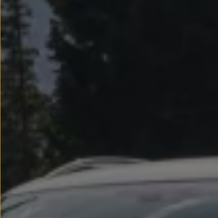
Llantas y neumáticos
Recambios Volkswagen
Accesorios y merchandising
Seguridad
Transporte
Entretenimiento
Personalización
Carga
Merchandising
Todo sobre tu Volkswagen
Tu coche conectado
Luces de advertencia
Manuales del coche
Información sobre EA189
Accede a My Volkswagen
Todo sobre tu Volkswagen
Información sobre Diésel XTL
Suscripción de mantenimiento Long Drive
Modelos anteriores
Beetle
Scirocco
Jetta
Sharan
Golf
Polo