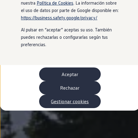
Autonomía
nuestra
Política de Cookies
. La información sobre
Clientes y posventa
el uso de datos por parte de Google disponible en:
Club Volkswagen
https://business.safety.google/privacy/
Ofertas posventa
Eventos y experiencias
Al pulsar en “aceptar” aceptas su uso. También
Beneficios Volkswagen
Asistencia en carretera
puedes rechazarlas o configurarlas según tus
Servicios de movilidad
preferencias.
Garantía del fabricante
Beneficios del taller oficial
Rent-a-Car
Servicios digitales
Buscar servicios para tu modelo
Aceptar
Volkswagen Apps, inicio de sesión y tienda
Conectar el móvil con el vehículo
Actualizaciones del software, los mapas y las e
Rechazar
Mantenimiento y reparaciones
Revisiones e ITV
Gestionar cookies
Aceite y líquidos del motor
Baterías
Frenos
Motor y chasis
Aire acondicionado y filtros
Faros y lunas
Carrocería y pintura