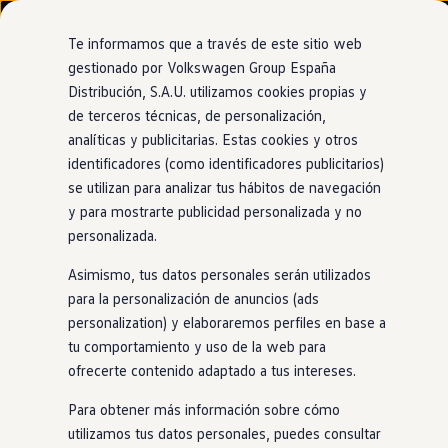
Modelos y configurador
Nuevo ID. Cross
Te informamos que a través de este sitio web
Vehículos Comerciales
gestionado por Volkswagen Group España
Compra y ofertas
Distribución, S.A.U. utilizamos cookies propias y
Ir
Ir
Volkswagen nuevo en stock
directamente
directamente
Volkswagen de ocasión
de terceros técnicas, de personalización,
al contenido
al pie de
Financiación
analíticas y publicitarias. Estas cookies y otros
página
My Renting
identificadores (como identificadores publicitarios)
My Way
Seguros
se utilizan para analizar tus hábitos de navegación
Empresas
y para mostrarte publicidad personalizada y no
Autoescuelas
personalizada.
Eléctricos e híbridos
Más sobre eléctricos
Asimismo, tus datos personales serán utilizados
Más sobre híbridos
Plan Auto +
para la personalización de anuncios (ads
CAE
personalization) y elaboraremos perfiles en base a
Etiquetas DGT
tu comportamiento y uso de la web para
Simulador de autonomía, carga y ahorro
Carga y autonomía
ofrecerte contenido adaptado a tus intereses.
Soluciones de carga
Tarifas de carga
Para obtener más información sobre cómo
Carga en casa
utilizamos tus datos personales, puedes consultar
Modos de carga