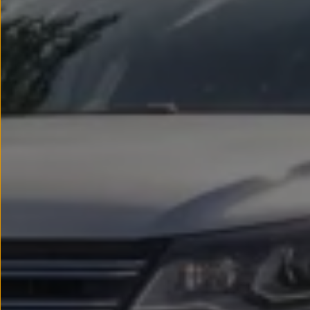
Passat
Tiguan
Touareg
Touran
t-roc-1
Asistencia en carretera