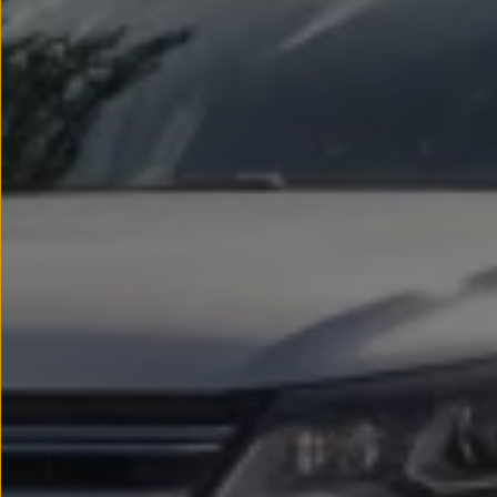
Passat
Tiguan
Touareg
Touran
t-roc-1
Asistencia en carretera