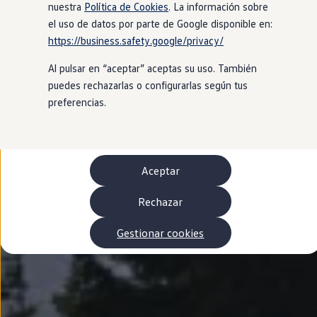
Autonomía
nuestra
Política de Cookies
. La información sobre
Clientes y posventa
el uso de datos por parte de Google disponible en:
Club Volkswagen
https://business.safety.google/privacy/
Ofertas posventa
Eventos y experiencias
Al pulsar en “aceptar” aceptas su uso. También
Beneficios Volkswagen
Asistencia en carretera
puedes rechazarlas o configurarlas según tus
Servicios de movilidad
preferencias.
Garantía del fabricante
Beneficios del taller oficial
Rent-a-Car
Servicios digitales
Buscar servicios para tu modelo
Aceptar
Volkswagen Apps, inicio de sesión y tienda
Conectar el móvil con el vehículo
Actualizaciones del software, los mapas y las e
Rechazar
Mantenimiento y reparaciones
Revisiones e ITV
Gestionar cookies
Aceite y líquidos del motor
Baterías
Frenos
Motor y chasis
Aire acondicionado y filtros
Faros y lunas
Carrocería y pintura