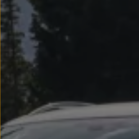
Llantas y neumáticos
Recambios Volkswagen
Accesorios y merchandising
Seguridad
Transporte
Entretenimiento
Personalización
Carga
Merchandising
Todo sobre tu Volkswagen
Tu coche conectado
Luces de advertencia
Manuales del coche
Información sobre EA189
Accede a My Volkswagen
Todo sobre tu Volkswagen
Información sobre Diésel XTL
Suscripción de mantenimiento Long Drive
Modelos anteriores
Beetle
Scirocco
Jetta
Sharan
Golf
Polo