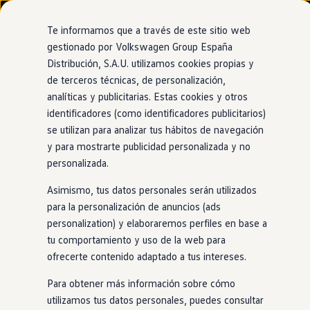
Modelos y configurador
Nuevo ID. Cross
Te informamos que a través de este sitio web
Vehículos Comerciales
gestionado por Volkswagen Group España
Compra y ofertas
Distribución, S.A.U. utilizamos cookies propias y
Ir
Ir
Volkswagen nuevo en stock
directamente
directamente
Volkswagen de ocasión
de terceros técnicas, de personalización,
al contenido
al pie de
Financiación
analíticas y publicitarias. Estas cookies y otros
página
My Renting
identificadores (como identificadores publicitarios)
My Way
Seguros
se utilizan para analizar tus hábitos de navegación
Empresas
y para mostrarte publicidad personalizada y no
Autoescuelas
personalizada.
Eléctricos e híbridos
Más sobre eléctricos
Asimismo, tus datos personales serán utilizados
Más sobre híbridos
Plan Auto +
para la personalización de anuncios (ads
CAE
personalization) y elaboraremos perfiles en base a
Etiquetas DGT
tu comportamiento y uso de la web para
Simulador de autonomía, carga y ahorro
Carga y autonomía
ofrecerte contenido adaptado a tus intereses.
Soluciones de carga
Tarifas de carga
Para obtener más información sobre cómo
Carga en casa
utilizamos tus datos personales, puedes consultar
Modos de carga