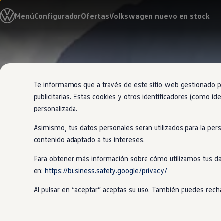
Modelos y configurador
Menú
Configurador
Ofertas
Volkswagen nuevo en stock
Nuevo ID. Cross
Vehículos Comerciales
Compra y ofertas
Volkswagen nuevo en stock
Ir
Ir
Volkswagen de ocasión
directamente
directamente
Financiación
al contenido
al pie de
My Renting
página
My Way
Te informamos que a través de este sitio web gestionado por
Seguros
publicitarias. Estas cookies y otros identificadores (como ide
Empresas
personalizada.
Autoescuelas
Eléctricos e híbridos
Asimismo, tus datos personales serán utilizados para la per
Más sobre eléctricos
Más sobre híbridos
contenido adaptado a tus intereses.
Plan Auto +
CAE
Para obtener más información sobre cómo utilizamos tus da
Etiquetas DGT
en:
https://business.safety.google/privacy/
Simulador de autonomía, carga y ahorro
Carga y autonomía
Al pulsar en “aceptar” aceptas su uso. También puedes recha
Soluciones de carga
Tarifas de carga
Carga en casa
Modos de carga