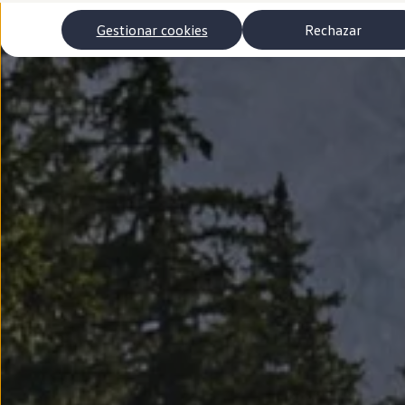
Autonomía
Clientes y posventa
Gestionar cookies
Rechazar
Club Volkswagen
Ofertas posventa
Eventos y experiencias
Beneficios Volkswagen
Asistencia en carretera
Servicios de movilidad
Garantía del fabricante
Beneficios del taller oficial
Rent-a-Car
Servicios digitales
Buscar servicios para tu modelo
Volkswagen Apps, inicio de sesión y tienda
Conectar el móvil con el vehículo
Actualizaciones del software, los mapas y las e
Mantenimiento y reparaciones
Revisiones e ITV
Aceite y líquidos del motor
Baterías
Frenos
Motor y chasis
Aire acondicionado y filtros
Faros y lunas
Carrocería y pintura