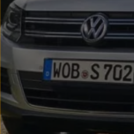
Passat
Tiguan
Touareg
Touran
t-roc-1
Asistencia en carretera