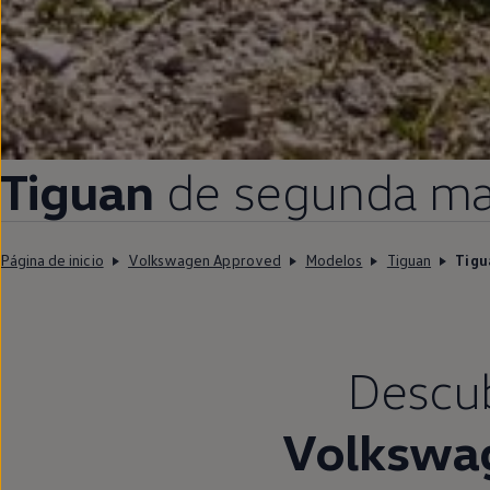
Tiguan
de
segunda
ma
Página de inicio
Volkswagen Approved
Modelos
Tiguan
Tigu
Descubr
Volkswa