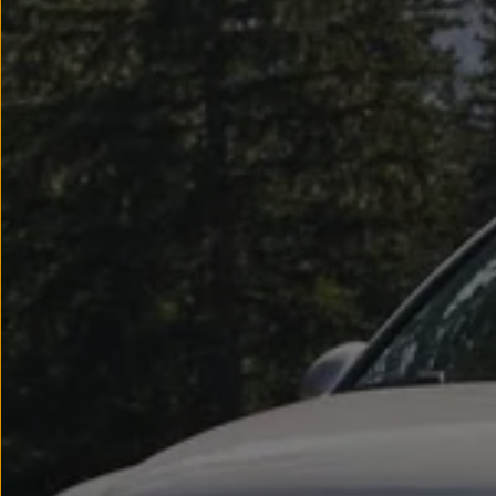
Llantas y neumáticos
Recambios Volkswagen
Accesorios y merchandising
Seguridad
Transporte
Entretenimiento
Personalización
Carga
Merchandising
Todo sobre tu Volkswagen
Tu coche conectado
Luces de advertencia
Manuales del coche
Información sobre EA189
Accede a My Volkswagen
Todo sobre tu Volkswagen
Información sobre Diésel XTL
Suscripción de mantenimiento Long Drive
Modelos anteriores
Beetle
Scirocco
Jetta
Sharan
Golf
Polo