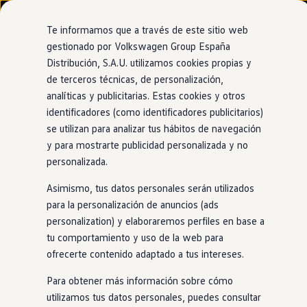
Modelos y configurador
Nuevo ID. Cross
Te informamos que a través de este sitio web
Vehículos Comerciales
gestionado por Volkswagen Group España
Compra y ofertas
Distribución, S.A.U. utilizamos cookies propias y
Ir
Ir
Volkswagen nuevo en stock
directamente
directamente
Volkswagen de ocasión
de terceros técnicas, de personalización,
al contenido
al pie de
Financiación
analíticas y publicitarias. Estas cookies y otros
página
My Renting
identificadores (como identificadores publicitarios)
My Way
Seguros
se utilizan para analizar tus hábitos de navegación
Empresas
y para mostrarte publicidad personalizada y no
Autoescuelas
personalizada.
Eléctricos e híbridos
Más sobre eléctricos
Asimismo, tus datos personales serán utilizados
Más sobre híbridos
Plan Auto +
para la personalización de anuncios (ads
CAE
personalization) y elaboraremos perfiles en base a
Etiquetas DGT
tu comportamiento y uso de la web para
Simulador de autonomía, carga y ahorro
Carga y autonomía
ofrecerte contenido adaptado a tus intereses.
Soluciones de carga
Tarifas de carga
Para obtener más información sobre cómo
Carga en casa
utilizamos tus datos personales, puedes consultar
Modos de carga