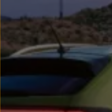
Passat
Tiguan
Touareg
Touran
t-roc-1
Asistencia en carretera