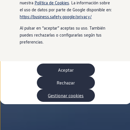
Autonomía
nuestra
Política de Cookies
. La información sobre
Clientes y posventa
el uso de datos por parte de Google disponible en:
Club Volkswagen
https://business.safety.google/privacy/
Ofertas posventa
Eventos y experiencias
Al pulsar en “aceptar” aceptas su uso. También
Beneficios Volkswagen
Asistencia en carretera
puedes rechazarlas o configurarlas según tus
Servicios de movilidad
preferencias.
Garantía del fabricante
Beneficios del taller oficial
Rent-a-Car
Servicios digitales
Buscar servicios para tu modelo
Aceptar
Volkswagen Apps, inicio de sesión y tienda
Conectar el móvil con el vehículo
Actualizaciones del software, los mapas y las e
Rechazar
Mantenimiento y reparaciones
Revisiones e ITV
Gestionar cookies
Aceite y líquidos del motor
Baterías
Frenos
Motor y chasis
Aire acondicionado y filtros
Faros y lunas
Carrocería y pintura