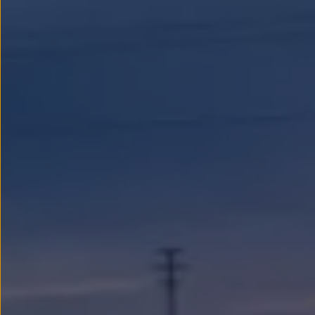
Llantas y neumáticos
Recambios Volkswagen
Accesorios y merchandising
Seguridad
Transporte
Entretenimiento
Personalización
Carga
Merchandising
Todo sobre tu Volkswagen
Tu coche conectado
Luces de advertencia
Manuales del coche
Información sobre EA189
Accede a My Volkswagen
Todo sobre tu Volkswagen
Información sobre Diésel XTL
Suscripción de mantenimiento Long Drive
Modelos anteriores
Beetle
Scirocco
Jetta
Sharan
Golf
Polo