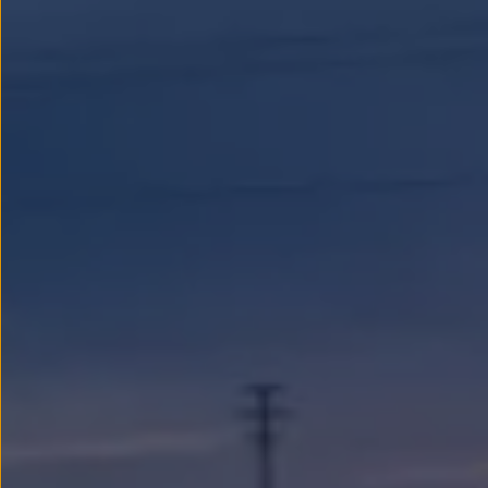
Llantas y neumáticos
Recambios Volkswagen
Accesorios y merchandising
Seguridad
Transporte
Entretenimiento
Personalización
Carga
Merchandising
Todo sobre tu Volkswagen
Tu coche conectado
Luces de advertencia
Manuales del coche
Información sobre EA189
Accede a My Volkswagen
Todo sobre tu Volkswagen
Información sobre Diésel XTL
Suscripción de mantenimiento Long Drive
Modelos anteriores
Beetle
Scirocco
Jetta
Sharan
Golf
Polo