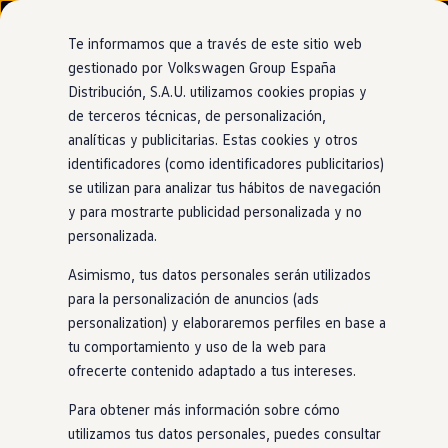
Modelos y configurador
Nuevo ID. Cross
Te informamos que a través de este sitio web
Vehículos Comerciales
gestionado por Volkswagen Group España
Compra y ofertas
Distribución, S.A.U. utilizamos cookies propias y
Ir
Ir
Volkswagen nuevo en stock
directamente
directamente
Volkswagen de ocasión
de terceros técnicas, de personalización,
al contenido
al pie de
Financiación
analíticas y publicitarias. Estas cookies y otros
página
My Renting
identificadores (como identificadores publicitarios)
My Way
Seguros
se utilizan para analizar tus hábitos de navegación
Empresas
y para mostrarte publicidad personalizada y no
Autoescuelas
personalizada.
Eléctricos e híbridos
Más sobre eléctricos
Asimismo, tus datos personales serán utilizados
Más sobre híbridos
Plan Auto +
para la personalización de anuncios (ads
CAE
personalization) y elaboraremos perfiles en base a
Etiquetas DGT
tu comportamiento y uso de la web para
Simulador de autonomía, carga y ahorro
Carga y autonomía
ofrecerte contenido adaptado a tus intereses.
Soluciones de carga
Tarifas de carga
Para obtener más información sobre cómo
Carga en casa
utilizamos tus datos personales, puedes consultar
Modos de carga