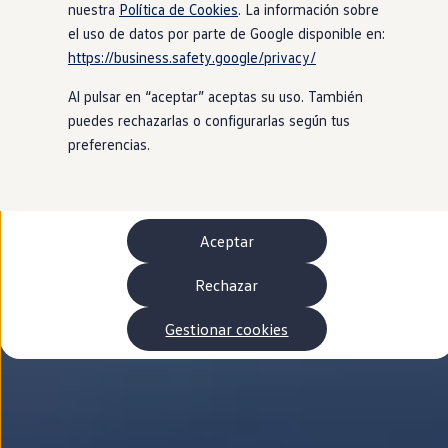
Autonomía
nuestra
Política de Cookies
. La información sobre
Clientes y posventa
el uso de datos por parte de Google disponible en:
Club Volkswagen
https://business.safety.google/privacy/
Ofertas posventa
Eventos y experiencias
Al pulsar en “aceptar” aceptas su uso. También
Beneficios Volkswagen
Asistencia en carretera
puedes rechazarlas o configurarlas según tus
Servicios de movilidad
preferencias.
Garantía del fabricante
Beneficios del taller oficial
Rent-a-Car
Servicios digitales
Buscar servicios para tu modelo
Aceptar
Volkswagen Apps, inicio de sesión y tienda
Conectar el móvil con el vehículo
Actualizaciones del software, los mapas y las e
Rechazar
Mantenimiento y reparaciones
Revisiones e ITV
Gestionar cookies
Aceite y líquidos del motor
Baterías
Frenos
Motor y chasis
Aire acondicionado y filtros
Faros y lunas
Carrocería y pintura