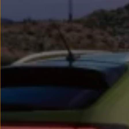
Passat
Tiguan
Touareg
Touran
t-roc-1
Asistencia en carretera