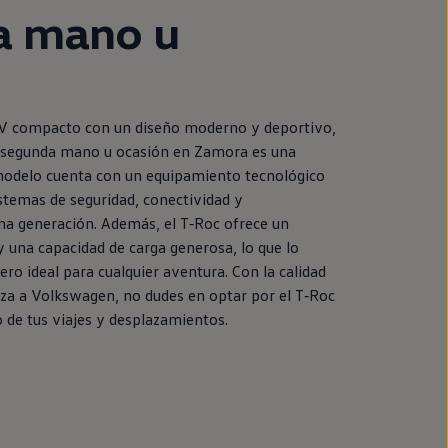
a
mano u
UV compacto con un diseño moderno y deportivo,
segunda
mano u ocasión
en
Zamora es una
modelo cuenta con un
equipamiento
tecnológico
stemas de seguridad, conectividad y
ma generación. Además, el
T‑Roc
ofrece un
y una capacidad de carga generosa, lo que lo
o ideal para cualquier
aventura
. Con la calidad
iza a
Volkswagen
, no dudes
en
optar por el
T‑Roc
 de tus viajes y desplazamientos.