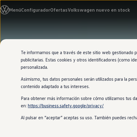
Modelos y configurador
Menú
Configurador
Ofertas
Volkswagen nuevo en stock
Nuevo ID. Cross
Vehículos Comerciales
Compra y ofertas
Volkswagen nuevo en stock
Ir
Ir
Volkswagen de ocasión
directamente
directamente
Financiación
al contenido
al pie de
My Renting
página
My Way
Te informamos que a través de este sitio web gestionado por
Seguros
publicitarias. Estas cookies y otros identificadores (como ide
Empresas
personalizada.
Autoescuelas
Eléctricos e híbridos
Asimismo, tus datos personales serán utilizados para la per
Más sobre eléctricos
Más sobre híbridos
contenido adaptado a tus intereses.
Plan Auto +
CAE
Para obtener más información sobre cómo utilizamos tus da
Etiquetas DGT
en:
https://business.safety.google/privacy/
Simulador de autonomía, carga y ahorro
Carga y autonomía
Al pulsar en “aceptar” aceptas su uso. También puedes recha
Soluciones de carga
Tarifas de carga
Carga en casa
Modos de carga