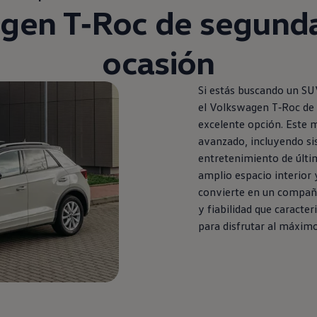
agen
T‑Roc
de
segund
ocasión
Si estás buscando un S
el
Volkswagen
T‑Roc
de
excelente opción. Este 
avanzado, incluyendo si
entretenimiento de últi
amplio espacio interior 
convierte
en
un compañer
y fiabilidad que caracter
para disfrutar al máximo