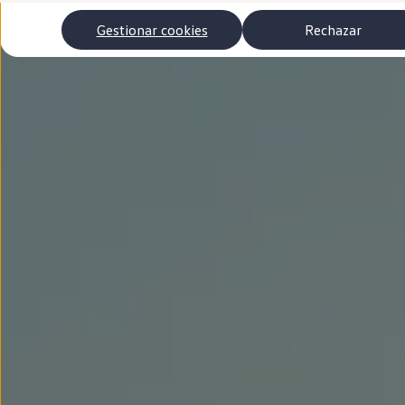
Autonomía
Clientes y posventa
Gestionar cookies
Rechazar
Club Volkswagen
Ofertas posventa
Eventos y experiencias
Beneficios Volkswagen
Asistencia en carretera
Servicios de movilidad
Garantía del fabricante
Beneficios del taller oficial
Rent-a-Car
Servicios digitales
Buscar servicios para tu modelo
Volkswagen Apps, inicio de sesión y tienda
Conectar el móvil con el vehículo
Actualizaciones del software, los mapas y las e
Mantenimiento y reparaciones
Revisiones e ITV
Aceite y líquidos del motor
Baterías
Frenos
Motor y chasis
Aire acondicionado y filtros
Faros y lunas
Carrocería y pintura