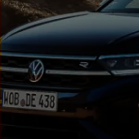
Passat
Tiguan
Touareg
Touran
t-roc-1
Asistencia en carretera