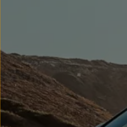
Llantas y neumáticos
Recambios Volkswagen
Accesorios y merchandising
Seguridad
Transporte
Entretenimiento
Personalización
Carga
Merchandising
Todo sobre tu Volkswagen
Tu coche conectado
Luces de advertencia
Manuales del coche
Información sobre EA189
Accede a My Volkswagen
Todo sobre tu Volkswagen
Información sobre Diésel XTL
Suscripción de mantenimiento Long Drive
Modelos anteriores
Beetle
Scirocco
Jetta
Sharan
Golf
Polo