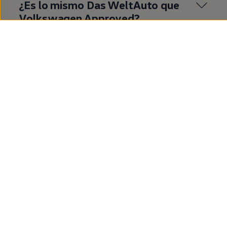
¿Es lo mismo
Das
WeltAuto
que
Volkswagen
Approved
?
¿Qué es
Volkswagen
Approved
?
¿Cuáles son las ventajas de
comprar un
coche
de
segunda
mano
en
Volkswagen
Approved
?
¿Cuáles son las ventajas de
comprar un T‑Roc de
segunda
mano?
Mostrar más (1)
¿Dónde quieres ir
ahora?