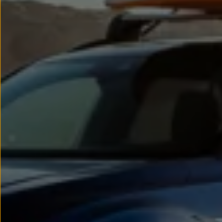
Passat
Tiguan
Touareg
Touran
t-roc-1
Asistencia en carretera