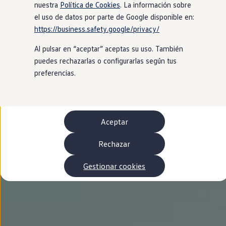
Autonomía
nuestra
Política de Cookies
. La información sobre
Clientes y posventa
el uso de datos por parte de Google disponible en:
Club Volkswagen
https://business.safety.google/privacy/
Ofertas posventa
Eventos y experiencias
Al pulsar en “aceptar” aceptas su uso. También
Beneficios Volkswagen
Asistencia en carretera
puedes rechazarlas o configurarlas según tus
Servicios de movilidad
preferencias.
Garantía del fabricante
Beneficios del taller oficial
Rent-a-Car
Servicios digitales
Buscar servicios para tu modelo
Aceptar
Volkswagen Apps, inicio de sesión y tienda
Conectar el móvil con el vehículo
Actualizaciones del software, los mapas y las e
Rechazar
Mantenimiento y reparaciones
Revisiones e ITV
Gestionar cookies
Aceite y líquidos del motor
Baterías
Frenos
Motor y chasis
Aire acondicionado y filtros
Faros y lunas
Carrocería y pintura