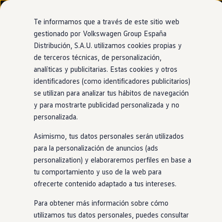
Modelos y configurador
Nuevo ID. Cross
Te informamos que a través de este sitio web
Vehículos Comerciales
gestionado por Volkswagen Group España
Compra y ofertas
Distribución, S.A.U. utilizamos cookies propias y
Ir
Ir
Volkswagen nuevo en stock
directamente
directamente
Volkswagen de ocasión
de terceros técnicas, de personalización,
al contenido
al pie de
Financiación
analíticas y publicitarias. Estas cookies y otros
página
My Renting
identificadores (como identificadores publicitarios)
My Way
Seguros
se utilizan para analizar tus hábitos de navegación
Empresas
y para mostrarte publicidad personalizada y no
Autoescuelas
personalizada.
Eléctricos e híbridos
Más sobre eléctricos
Asimismo, tus datos personales serán utilizados
Más sobre híbridos
Plan Auto +
para la personalización de anuncios (ads
CAE
personalization) y elaboraremos perfiles en base a
Etiquetas DGT
tu comportamiento y uso de la web para
Simulador de autonomía, carga y ahorro
Carga y autonomía
ofrecerte contenido adaptado a tus intereses.
Soluciones de carga
Tarifas de carga
Para obtener más información sobre cómo
Carga en casa
utilizamos tus datos personales, puedes consultar
Modos de carga