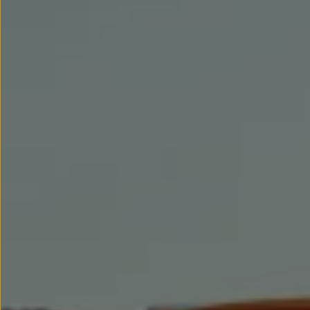
Llantas y neumáticos
Recambios Volkswagen
Accesorios y merchandising
Seguridad
Transporte
Entretenimiento
Personalización
Carga
Merchandising
Todo sobre tu Volkswagen
Tu coche conectado
Luces de advertencia
Manuales del coche
Información sobre EA189
Accede a My Volkswagen
Todo sobre tu Volkswagen
Información sobre Diésel XTL
Suscripción de mantenimiento Long Drive
Modelos anteriores
Beetle
Scirocco
Jetta
Sharan
Golf
Polo