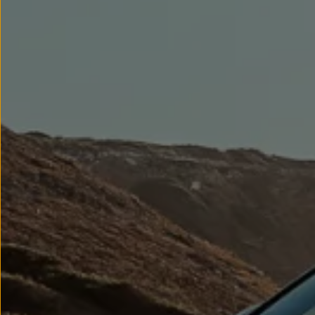
Llantas y neumáticos
Recambios Volkswagen
Accesorios y merchandising
Seguridad
Transporte
Entretenimiento
Personalización
Carga
Merchandising
Todo sobre tu Volkswagen
Tu coche conectado
Luces de advertencia
Manuales del coche
Información sobre EA189
Accede a My Volkswagen
Todo sobre tu Volkswagen
Información sobre Diésel XTL
Suscripción de mantenimiento Long Drive
Modelos anteriores
Beetle
Scirocco
Jetta
Sharan
Golf
Polo