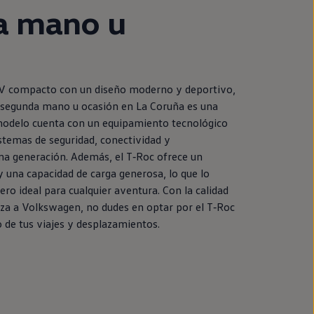
a
mano u
UV compacto con un diseño moderno y deportivo,
segunda
mano u ocasión
en
La Coruña es una
modelo cuenta con un
equipamiento
tecnológico
stemas de seguridad, conectividad y
ma generación. Además, el
T‑Roc
ofrece un
y una capacidad de carga generosa, lo que lo
o ideal para cualquier
aventura
. Con la calidad
iza a
Volkswagen
, no dudes
en
optar por el
T‑Roc
 de tus viajes y desplazamientos.