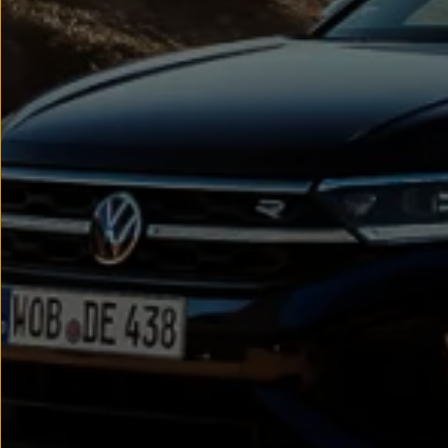
Passat
Tiguan
Touareg
Touran
t-roc-1
Asistencia en carretera