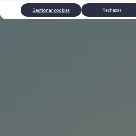
Autonomía
Clientes y posventa
Gestionar cookies
Rechazar
Club Volkswagen
Ofertas posventa
Eventos y experiencias
Beneficios Volkswagen
Asistencia en carretera
Servicios de movilidad
Garantía del fabricante
Beneficios del taller oficial
Rent-a-Car
Servicios digitales
Buscar servicios para tu modelo
Volkswagen Apps, inicio de sesión y tienda
Conectar el móvil con el vehículo
Actualizaciones del software, los mapas y las e
Mantenimiento y reparaciones
Revisiones e ITV
Aceite y líquidos del motor
Baterías
Frenos
Motor y chasis
Aire acondicionado y filtros
Faros y lunas
Carrocería y pintura