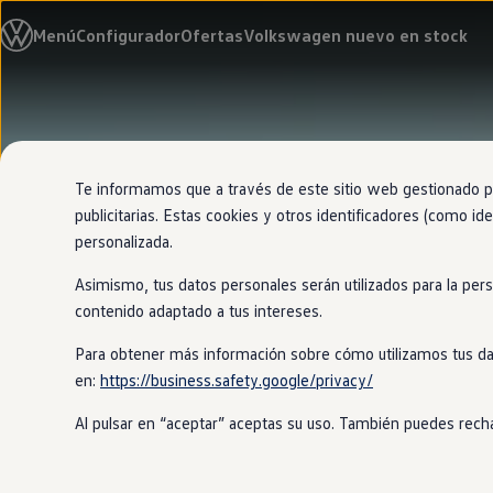
Modelos y configurador
Menú
Configurador
Ofertas
Volkswagen nuevo en stock
Nuevo ID. Cross
Vehículos Comerciales
Compra y ofertas
Volkswagen nuevo en stock
Ir
Ir
Volkswagen de ocasión
directamente
directamente
Financiación
al contenido
al pie de
My Renting
página
My Way
Te informamos que a través de este sitio web gestionado por
Seguros
publicitarias. Estas cookies y otros identificadores (como ide
Empresas
personalizada.
Autoescuelas
Eléctricos e híbridos
Asimismo, tus datos personales serán utilizados para la per
Más sobre eléctricos
Más sobre híbridos
contenido adaptado a tus intereses.
Plan Auto +
CAE
Para obtener más información sobre cómo utilizamos tus da
Etiquetas DGT
en:
https://business.safety.google/privacy/
Simulador de autonomía, carga y ahorro
Carga y autonomía
Al pulsar en “aceptar” aceptas su uso. También puedes recha
Soluciones de carga
Tarifas de carga
Carga en casa
Modos de carga