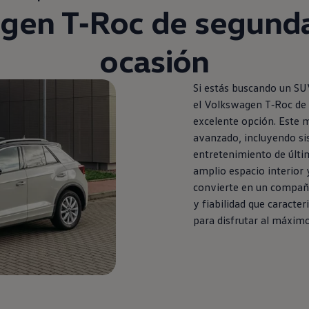
agen
T‑Roc
de
segund
ocasión
Si estás buscando un S
el
Volkswagen
T‑Roc
de
excelente opción. Este 
avanzado, incluyendo si
entretenimiento de últi
amplio espacio interior 
convierte
en
un compañer
y fiabilidad que caracter
para disfrutar al máximo