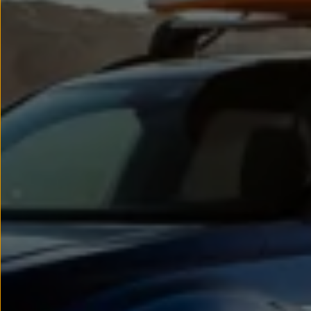
Passat
Tiguan
Touareg
Touran
t-roc-1
Asistencia en carretera