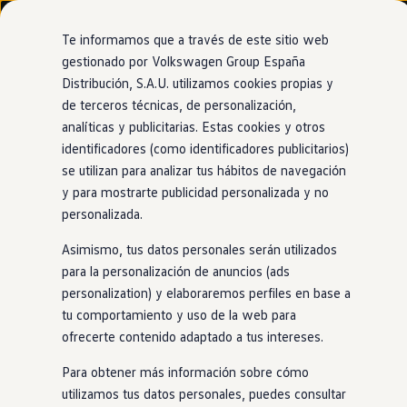
Modelos y configurador
Nuevo ID. Cross
Te informamos que a través de este sitio web
Vehículos Comerciales
gestionado por Volkswagen Group España
Compra y ofertas
Distribución, S.A.U. utilizamos cookies propias y
Ir
Ir
Volkswagen nuevo en stock
directamente
directamente
Volkswagen de ocasión
de terceros técnicas, de personalización,
al contenido
al pie de
Financiación
analíticas y publicitarias. Estas cookies y otros
página
My Renting
identificadores (como identificadores publicitarios)
My Way
Seguros
se utilizan para analizar tus hábitos de navegación
Empresas
y para mostrarte publicidad personalizada y no
Autoescuelas
personalizada.
Eléctricos e híbridos
Más sobre eléctricos
Asimismo, tus datos personales serán utilizados
Más sobre híbridos
Plan Auto +
para la personalización de anuncios (ads
CAE
personalization) y elaboraremos perfiles en base a
Etiquetas DGT
tu comportamiento y uso de la web para
Simulador de autonomía, carga y ahorro
Carga y autonomía
ofrecerte contenido adaptado a tus intereses.
Soluciones de carga
Tarifas de carga
Para obtener más información sobre cómo
Carga en casa
utilizamos tus datos personales, puedes consultar
Modos de carga