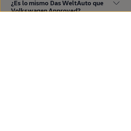
¿Es lo mismo
Das
WeltAuto
que
Volkswagen
Approved
?
¿Qué es
Volkswagen
Approved
?
¿Cuáles son las ventajas de
comprar un
coche
de
segunda
mano
en
Volkswagen
Approved
?
¿Cuáles son las ventajas de
comprar un T‑Roc de
segunda
mano?
Mostrar más (1)
¿Dónde quieres ir
ahora?