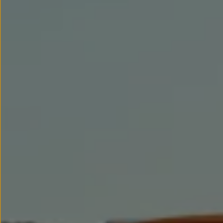
Llantas y neumáticos
Recambios Volkswagen
Accesorios y merchandising
Seguridad
Transporte
Entretenimiento
Personalización
Carga
Merchandising
Todo sobre tu Volkswagen
Tu coche conectado
Luces de advertencia
Manuales del coche
Información sobre EA189
Accede a My Volkswagen
Todo sobre tu Volkswagen
Información sobre Diésel XTL
Suscripción de mantenimiento Long Drive
Modelos anteriores
Beetle
Scirocco
Jetta
Sharan
Golf
Polo