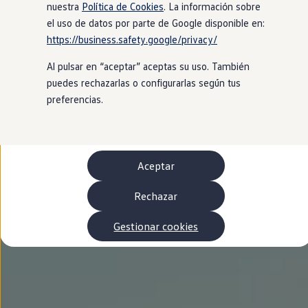
Autonomía
nuestra
Política de Cookies
. La información sobre
Clientes y posventa
el uso de datos por parte de Google disponible en:
Club Volkswagen
https://business.safety.google/privacy/
Ofertas posventa
Eventos y experiencias
Al pulsar en “aceptar” aceptas su uso. También
Beneficios Volkswagen
Asistencia en carretera
puedes rechazarlas o configurarlas según tus
Servicios de movilidad
preferencias.
Garantía del fabricante
Beneficios del taller oficial
Rent-a-Car
Servicios digitales
Buscar servicios para tu modelo
Aceptar
Volkswagen Apps, inicio de sesión y tienda
Conectar el móvil con el vehículo
Actualizaciones del software, los mapas y las e
Rechazar
Mantenimiento y reparaciones
Revisiones e ITV
Gestionar cookies
Aceite y líquidos del motor
Baterías
Frenos
Motor y chasis
Aire acondicionado y filtros
Faros y lunas
Carrocería y pintura