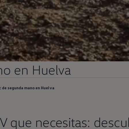
no
en
Huelva
c de segunda mano en Huelva
V que necesitas: descu