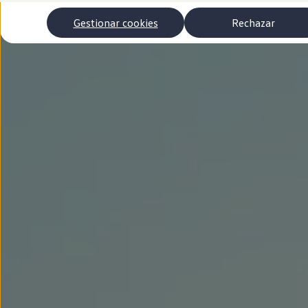
Autonomía
Clientes y posventa
Gestionar cookies
Rechazar
Club Volkswagen
Ofertas posventa
Eventos y experiencias
Beneficios Volkswagen
Asistencia en carretera
Servicios de movilidad
Garantía del fabricante
Beneficios del taller oficial
Rent-a-Car
Servicios digitales
Buscar servicios para tu modelo
Volkswagen Apps, inicio de sesión y tienda
Conectar el móvil con el vehículo
Actualizaciones del software, los mapas y las e
Mantenimiento y reparaciones
Revisiones e ITV
Aceite y líquidos del motor
Baterías
Frenos
Motor y chasis
Aire acondicionado y filtros
Faros y lunas
Carrocería y pintura