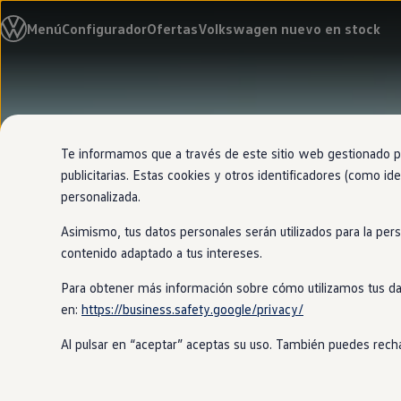
Modelos y configurador
Menú
Configurador
Ofertas
Volkswagen nuevo en stock
Nuevo ID. Cross
Vehículos Comerciales
Compra y ofertas
Volkswagen nuevo en stock
Ir
Ir
Volkswagen de ocasión
directamente
directamente
Financiación
al contenido
al pie de
My Renting
página
My Way
Te informamos que a través de este sitio web gestionado por
Seguros
publicitarias. Estas cookies y otros identificadores (como ide
Empresas
personalizada.
Autoescuelas
Eléctricos e híbridos
Asimismo, tus datos personales serán utilizados para la per
Más sobre eléctricos
Más sobre híbridos
contenido adaptado a tus intereses.
Plan Auto +
CAE
Para obtener más información sobre cómo utilizamos tus da
Etiquetas DGT
en:
https://business.safety.google/privacy/
Simulador de autonomía, carga y ahorro
Carga y autonomía
Al pulsar en “aceptar” aceptas su uso. También puedes recha
Soluciones de carga
Tarifas de carga
Carga en casa
Modos de carga