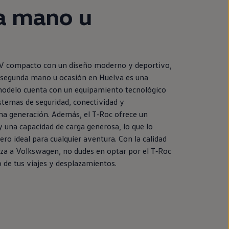
a
mano u
UV compacto con un diseño moderno y deportivo,
segunda
mano u ocasión
en
Huelva es una
modelo cuenta con un
equipamiento
tecnológico
stemas de seguridad, conectividad y
ma generación. Además, el
T‑Roc
ofrece un
y una capacidad de carga generosa, lo que lo
o ideal para cualquier
aventura
. Con la calidad
iza a
Volkswagen
, no dudes
en
optar por el
T‑Roc
 de tus viajes y desplazamientos.