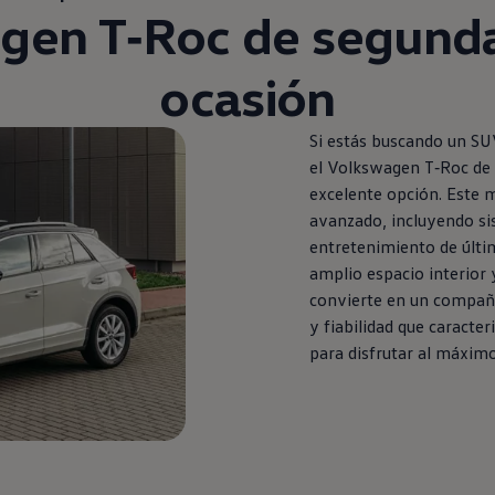
agen
T‑Roc
de
segund
ocasión
Si estás buscando un S
el
Volkswagen
T‑Roc
de
excelente opción. Este 
avanzado, incluyendo si
entretenimiento de últi
amplio espacio interior 
convierte
en
un compañer
y fiabilidad que caracter
para disfrutar al máximo