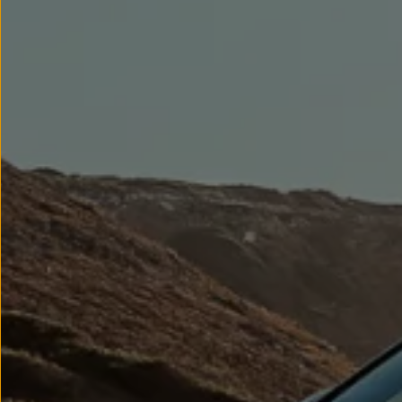
Llantas y neumáticos
Recambios Volkswagen
Accesorios y merchandising
Seguridad
Transporte
Entretenimiento
Personalización
Carga
Merchandising
Todo sobre tu Volkswagen
Tu coche conectado
Luces de advertencia
Manuales del coche
Información sobre EA189
Accede a My Volkswagen
Todo sobre tu Volkswagen
Información sobre Diésel XTL
Suscripción de mantenimiento Long Drive
Modelos anteriores
Beetle
Scirocco
Jetta
Sharan
Golf
Polo