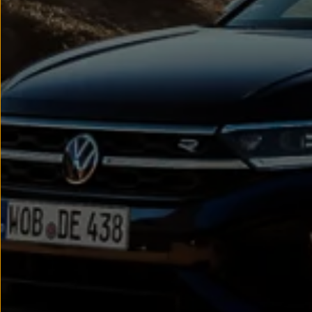
Passat
Tiguan
Touareg
Touran
t-roc-1
Asistencia en carretera