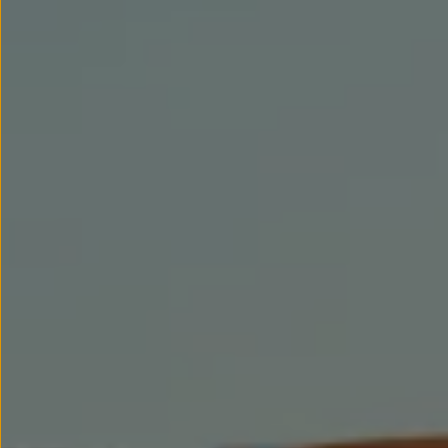
Llantas y neumáticos
Recambios Volkswagen
Accesorios y merchandising
Seguridad
Transporte
Entretenimiento
Personalización
Carga
Merchandising
Todo sobre tu Volkswagen
Tu coche conectado
Luces de advertencia
Manuales del coche
Información sobre EA189
Accede a My Volkswagen
Todo sobre tu Volkswagen
Información sobre Diésel XTL
Suscripción de mantenimiento Long Drive
Modelos anteriores
Beetle
Scirocco
Jetta
Sharan
Golf
Polo