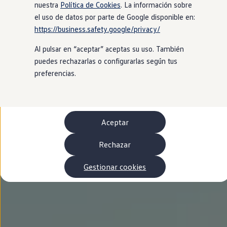
Autonomía
nuestra
Política de Cookies
. La información sobre
Clientes y posventa
el uso de datos por parte de Google disponible en:
Club Volkswagen
https://business.safety.google/privacy/
Ofertas posventa
Eventos y experiencias
Al pulsar en “aceptar” aceptas su uso. También
Beneficios Volkswagen
Asistencia en carretera
puedes rechazarlas o configurarlas según tus
Servicios de movilidad
preferencias.
Garantía del fabricante
Beneficios del taller oficial
Rent-a-Car
Servicios digitales
Buscar servicios para tu modelo
Aceptar
Volkswagen Apps, inicio de sesión y tienda
Conectar el móvil con el vehículo
Actualizaciones del software, los mapas y las e
Rechazar
Mantenimiento y reparaciones
Revisiones e ITV
Gestionar cookies
Aceite y líquidos del motor
Baterías
Frenos
Motor y chasis
Aire acondicionado y filtros
Faros y lunas
Carrocería y pintura