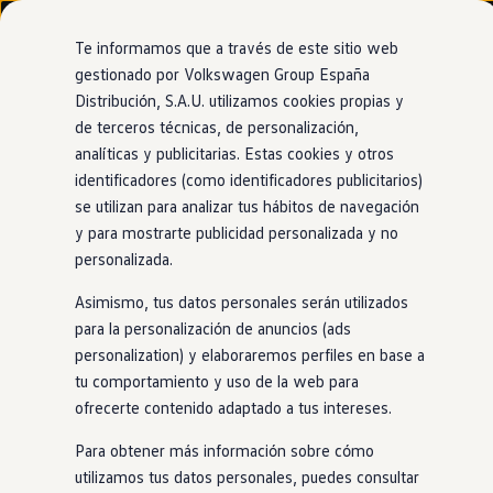
Modelos y configurador
Nuevo ID. Cross
Te informamos que a través de este sitio web
Vehículos Comerciales
gestionado por Volkswagen Group España
Compra y ofertas
Distribución, S.A.U. utilizamos cookies propias y
Ir
Ir
Volkswagen nuevo en stock
directamente
directamente
Volkswagen de ocasión
de terceros técnicas, de personalización,
al contenido
al pie de
Financiación
analíticas y publicitarias. Estas cookies y otros
página
My Renting
identificadores (como identificadores publicitarios)
My Way
Seguros
se utilizan para analizar tus hábitos de navegación
Empresas
y para mostrarte publicidad personalizada y no
Autoescuelas
personalizada.
Eléctricos e híbridos
Más sobre eléctricos
Asimismo, tus datos personales serán utilizados
Más sobre híbridos
Plan Auto +
para la personalización de anuncios (ads
CAE
personalization) y elaboraremos perfiles en base a
Etiquetas DGT
tu comportamiento y uso de la web para
Simulador de autonomía, carga y ahorro
Carga y autonomía
ofrecerte contenido adaptado a tus intereses.
Soluciones de carga
Tarifas de carga
Para obtener más información sobre cómo
Carga en casa
utilizamos tus datos personales, puedes consultar
Modos de carga