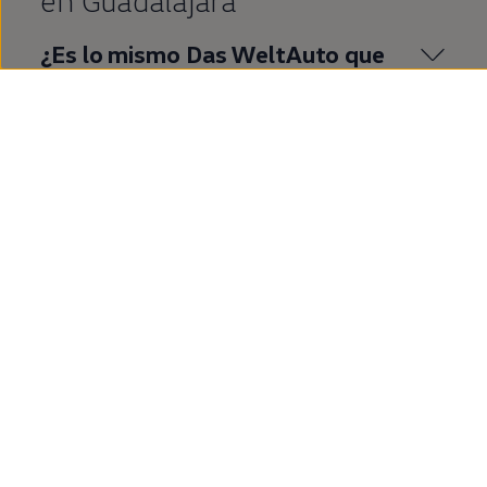
¿Es lo mismo
Das
WeltAuto
que
Volkswagen
Approved
?
¿Qué es
Volkswagen
Approved
?
¿Cuáles son las ventajas de
comprar un
coche
de
segunda
mano
en
Volkswagen
Approved
?
¿Cuáles son las ventajas de
comprar un T‑Roc de
segunda
mano?
Mostrar más (1)
¿Dónde quieres ir