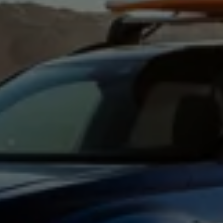
Passat
Tiguan
Touareg
Touran
t-roc-1
Asistencia en carretera