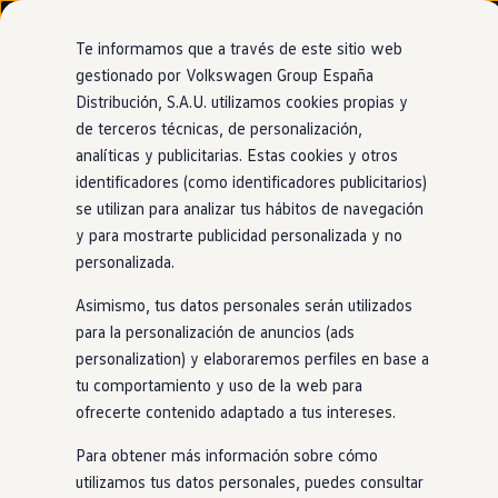
Modelos y configurador
Nuevo ID. Cross
Te informamos que a través de este sitio web
Vehículos Comerciales
gestionado por Volkswagen Group España
Compra y ofertas
Distribución, S.A.U. utilizamos cookies propias y
Ir
Ir
Volkswagen nuevo en stock
directamente
directamente
Volkswagen de ocasión
de terceros técnicas, de personalización,
al contenido
al pie de
Financiación
analíticas y publicitarias. Estas cookies y otros
página
My Renting
identificadores (como identificadores publicitarios)
My Way
Seguros
se utilizan para analizar tus hábitos de navegación
Empresas
y para mostrarte publicidad personalizada y no
Autoescuelas
personalizada.
Eléctricos e híbridos
Más sobre eléctricos
Asimismo, tus datos personales serán utilizados
Más sobre híbridos
Plan Auto +
para la personalización de anuncios (ads
CAE
personalization) y elaboraremos perfiles en base a
Etiquetas DGT
tu comportamiento y uso de la web para
Simulador de autonomía, carga y ahorro
Carga y autonomía
ofrecerte contenido adaptado a tus intereses.
Soluciones de carga
Tarifas de carga
Para obtener más información sobre cómo
Carga en casa
utilizamos tus datos personales, puedes consultar
Modos de carga