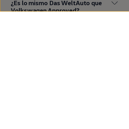
¿Es lo mismo
Das
WeltAuto
que
Volkswagen
Approved
?
¿Qué es
Volkswagen
Approved
?
¿Cuáles son las ventajas de
comprar un
coche
de
segunda
mano
en
Volkswagen
Approved
?
¿Cuáles son las ventajas de
comprar un T‑Roc de
segunda
mano?
Mostrar más (1)
¿Dónde quieres ir
ahora?