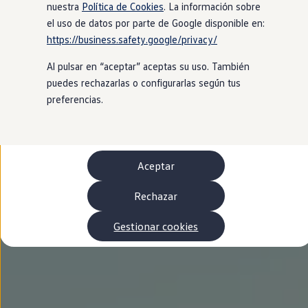
Autonomía
nuestra
Política de Cookies
. La información sobre
Clientes y posventa
el uso de datos por parte de Google disponible en:
Club Volkswagen
https://business.safety.google/privacy/
Ofertas posventa
Eventos y experiencias
Al pulsar en “aceptar” aceptas su uso. También
Beneficios Volkswagen
Asistencia en carretera
puedes rechazarlas o configurarlas según tus
Servicios de movilidad
preferencias.
Garantía del fabricante
Beneficios del taller oficial
Rent-a-Car
Servicios digitales
Buscar servicios para tu modelo
Aceptar
Volkswagen Apps, inicio de sesión y tienda
Conectar el móvil con el vehículo
Actualizaciones del software, los mapas y las e
Rechazar
Mantenimiento y reparaciones
Revisiones e ITV
Gestionar cookies
Aceite y líquidos del motor
Baterías
Frenos
Motor y chasis
Aire acondicionado y filtros
Faros y lunas
Carrocería y pintura