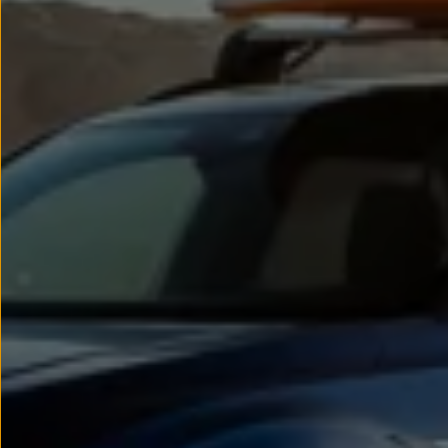
Passat
Tiguan
Touareg
Touran
t-roc-1
Asistencia en carretera