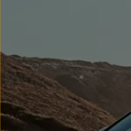
Llantas y neumáticos
Recambios Volkswagen
Accesorios y merchandising
Seguridad
Transporte
Entretenimiento
Personalización
Carga
Merchandising
Todo sobre tu Volkswagen
Tu coche conectado
Luces de advertencia
Manuales del coche
Información sobre EA189
Accede a My Volkswagen
Todo sobre tu Volkswagen
Información sobre Diésel XTL
Suscripción de mantenimiento Long Drive
Modelos anteriores
Beetle
Scirocco
Jetta
Sharan
Golf
Polo