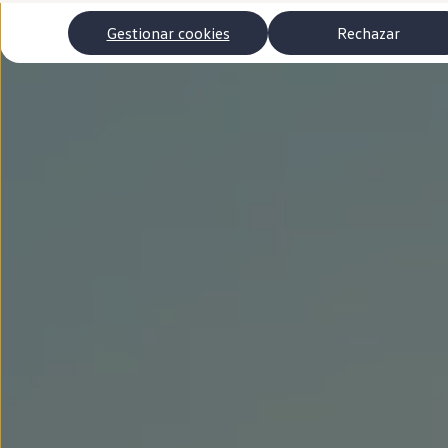
Autonomía
Clientes y posventa
Gestionar cookies
Rechazar
Club Volkswagen
Ofertas posventa
Eventos y experiencias
Beneficios Volkswagen
Asistencia en carretera
Servicios de movilidad
Garantía del fabricante
Beneficios del taller oficial
Rent-a-Car
Servicios digitales
Buscar servicios para tu modelo
Volkswagen Apps, inicio de sesión y tienda
Conectar el móvil con el vehículo
Actualizaciones del software, los mapas y las e
Mantenimiento y reparaciones
Revisiones e ITV
Aceite y líquidos del motor
Baterías
Frenos
Motor y chasis
Aire acondicionado y filtros
Faros y lunas
Carrocería y pintura