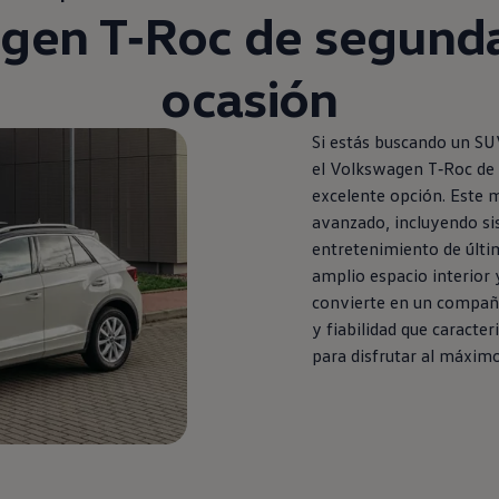
agen
T‑Roc
de
segund
ocasión
Si estás buscando un S
el
Volkswagen
T‑Roc
de
excelente opción. Este 
avanzado, incluyendo si
entretenimiento de últi
amplio espacio interior 
convierte
en
un compañer
y fiabilidad que caracter
para disfrutar al máximo