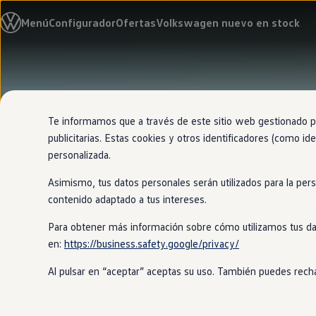
Modelos y configurador
Menú
Configurador
Ofertas
Volkswagen nuevo en stock
Nuevo ID. Cross
Vehículos Comerciales
Compra y ofertas
Volkswagen nuevo en stock
Ir
Ir
Volkswagen de ocasión
directamente
directamente
Financiación
al contenido
al pie de
My Renting
página
My Way
Te informamos que a través de este sitio web gestionado por
Seguros
publicitarias. Estas cookies y otros identificadores (como ide
Empresas
personalizada.
Autoescuelas
Eléctricos e híbridos
Asimismo, tus datos personales serán utilizados para la per
Más sobre eléctricos
Más sobre híbridos
contenido adaptado a tus intereses.
Plan Auto +
CAE
Para obtener más información sobre cómo utilizamos tus da
Etiquetas DGT
en:
https://business.safety.google/privacy/
Simulador de autonomía, carga y ahorro
Carga y autonomía
Al pulsar en “aceptar” aceptas su uso. También puedes recha
Soluciones de carga
Tarifas de carga
Carga en casa
Modos de carga