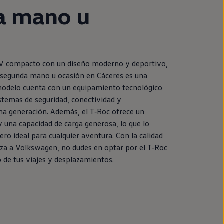
a
mano u
UV compacto con un diseño moderno y deportivo,
segunda
mano u ocasión
en
Cáceres es una
modelo cuenta con un
equipamiento
tecnológico
stemas de seguridad, conectividad y
ma generación. Además, el
T‑Roc
ofrece un
y una capacidad de carga generosa, lo que lo
o ideal para cualquier
aventura
. Con la calidad
iza a
Volkswagen
, no dudes
en
optar por el
T‑Roc
 de tus viajes y desplazamientos.