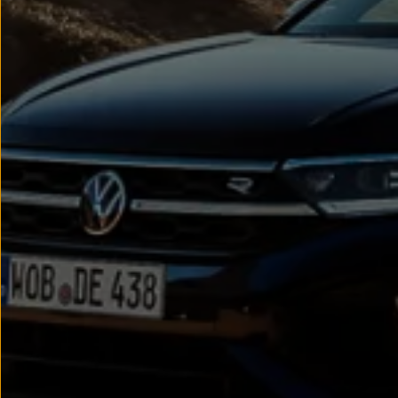
Passat
Tiguan
Touareg
Touran
t-roc-1
Asistencia en carretera