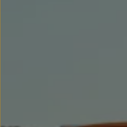
Llantas y neumáticos
Recambios Volkswagen
Accesorios y merchandising
Seguridad
Transporte
Entretenimiento
Personalización
Carga
Merchandising
Todo sobre tu Volkswagen
Tu coche conectado
Luces de advertencia
Manuales del coche
Información sobre EA189
Accede a My Volkswagen
Todo sobre tu Volkswagen
Información sobre Diésel XTL
Suscripción de mantenimiento Long Drive
Modelos anteriores
Beetle
Scirocco
Jetta
Sharan
Golf
Polo