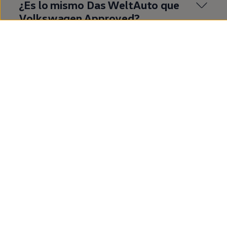
¿Es lo mismo
Das
WeltAuto
que
Volkswagen
Approved
?
¿Qué es
Volkswagen
Approved
?
¿Cuáles son las ventajas de
comprar un
coche
de
segunda
mano
en
Volkswagen
Approved
?
¿Cuáles son las ventajas de
comprar un T‑Roc de
segunda
mano?
Mostrar más (1)
¿Dónde quieres ir
ahora?