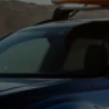
Passat
Tiguan
Touareg
Touran
t-roc-1
Asistencia en carretera