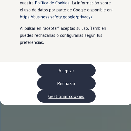
Autonomía
nuestra
Política de Cookies
. La información sobre
Clientes y posventa
el uso de datos por parte de Google disponible en:
Club Volkswagen
https://business.safety.google/privacy/
Ofertas posventa
Eventos y experiencias
Al pulsar en “aceptar” aceptas su uso. También
Beneficios Volkswagen
Asistencia en carretera
puedes rechazarlas o configurarlas según tus
Servicios de movilidad
preferencias.
Garantía del fabricante
Beneficios del taller oficial
Rent-a-Car
Servicios digitales
Buscar servicios para tu modelo
Aceptar
Volkswagen Apps, inicio de sesión y tienda
Conectar el móvil con el vehículo
Actualizaciones del software, los mapas y las e
Rechazar
Mantenimiento y reparaciones
Revisiones e ITV
Gestionar cookies
Aceite y líquidos del motor
Baterías
Frenos
Motor y chasis
Aire acondicionado y filtros
Faros y lunas
Carrocería y pintura