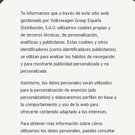
Modelos y configurador
Nuevo ID. Cross
Te informamos que a través de este sitio web
Vehículos Comerciales
gestionado por Volkswagen Group España
Compra y ofertas
Distribución, S.A.U. utilizamos cookies propias y
Ir
Ir
Volkswagen nuevo en stock
directamente
directamente
Volkswagen de ocasión
de terceros técnicas, de personalización,
al contenido
al pie de
Financiación
analíticas y publicitarias. Estas cookies y otros
página
My Renting
identificadores (como identificadores publicitarios)
My Way
Seguros
se utilizan para analizar tus hábitos de navegación
Empresas
y para mostrarte publicidad personalizada y no
Autoescuelas
personalizada.
Eléctricos e híbridos
Más sobre eléctricos
Asimismo, tus datos personales serán utilizados
Más sobre híbridos
Plan Auto +
para la personalización de anuncios (ads
CAE
personalization) y elaboraremos perfiles en base a
Etiquetas DGT
tu comportamiento y uso de la web para
Simulador de autonomía, carga y ahorro
Carga y autonomía
ofrecerte contenido adaptado a tus intereses.
Soluciones de carga
Tarifas de carga
Para obtener más información sobre cómo
Carga en casa
utilizamos tus datos personales, puedes consultar
Modos de carga