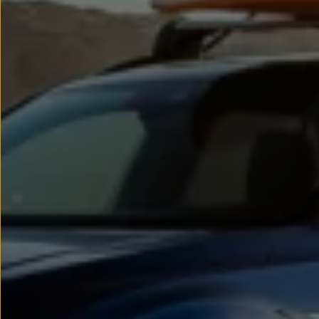
Passat
Tiguan
Touareg
Touran
t-roc-1
Asistencia en carretera