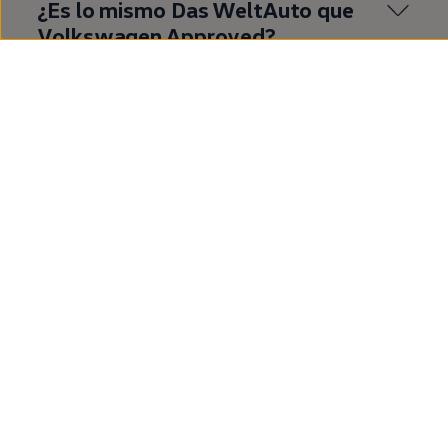
¿Es lo mismo
Das
WeltAuto
que
Volkswagen
Approved
?
¿Qué es
Volkswagen
Approved
?
¿Cuáles son las ventajas de
comprar un
coche
de
segunda
mano
en
Volkswagen
Approved
?
¿Cuáles son las ventajas de
comprar un T‑Roc de
segunda
mano?
Mostrar más (1)
¿Dónde quieres ir
ahora?