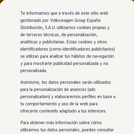
Modelos y configurador
Nuevo ID. Cross
Te informamos que a través de este sitio web
Vehículos Comerciales
gestionado por Volkswagen Group España
Compra y ofertas
Distribución, S.A.U. utilizamos cookies propias y
Ir
Ir
Volkswagen nuevo en stock
directamente
directamente
Volkswagen de ocasión
de terceros técnicas, de personalización,
al contenido
al pie de
Financiación
analíticas y publicitarias. Estas cookies y otros
página
My Renting
identificadores (como identificadores publicitarios)
My Way
Seguros
se utilizan para analizar tus hábitos de navegación
Empresas
y para mostrarte publicidad personalizada y no
Autoescuelas
personalizada.
Eléctricos e híbridos
Más sobre eléctricos
Asimismo, tus datos personales serán utilizados
Más sobre híbridos
Plan Auto +
para la personalización de anuncios (ads
CAE
personalization) y elaboraremos perfiles en base a
Etiquetas DGT
tu comportamiento y uso de la web para
Simulador de autonomía, carga y ahorro
Carga y autonomía
ofrecerte contenido adaptado a tus intereses.
Soluciones de carga
Tarifas de carga
Para obtener más información sobre cómo
Carga en casa
utilizamos tus datos personales, puedes consultar
Modos de carga