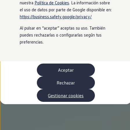
Autonomía
nuestra
Política de Cookies
. La información sobre
Clientes y posventa
el uso de datos por parte de Google disponible en:
Club Volkswagen
https://business.safety.google/privacy/
Ofertas posventa
Eventos y experiencias
Al pulsar en “aceptar” aceptas su uso. También
Beneficios Volkswagen
Asistencia en carretera
puedes rechazarlas o configurarlas según tus
Servicios de movilidad
preferencias.
Garantía del fabricante
Beneficios del taller oficial
Rent-a-Car
Servicios digitales
Buscar servicios para tu modelo
Aceptar
Volkswagen Apps, inicio de sesión y tienda
Conectar el móvil con el vehículo
Actualizaciones del software, los mapas y las e
Rechazar
Mantenimiento y reparaciones
Revisiones e ITV
Gestionar cookies
Aceite y líquidos del motor
Baterías
Frenos
Motor y chasis
Aire acondicionado y filtros
Faros y lunas
Carrocería y pintura