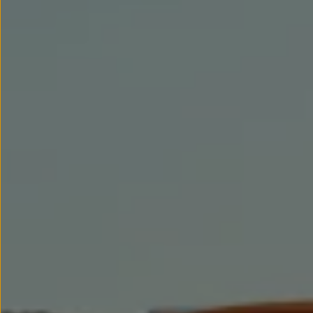
Llantas y neumáticos
Recambios Volkswagen
Accesorios y merchandising
Seguridad
Transporte
Entretenimiento
Personalización
Carga
Merchandising
Todo sobre tu Volkswagen
Tu coche conectado
Luces de advertencia
Manuales del coche
Información sobre EA189
Accede a My Volkswagen
Todo sobre tu Volkswagen
Información sobre Diésel XTL
Suscripción de mantenimiento Long Drive
Modelos anteriores
Beetle
Scirocco
Jetta
Sharan
Golf
Polo