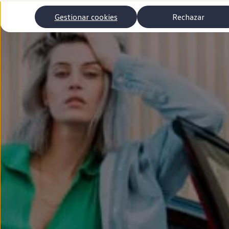
Autonomía
Clientes y posventa
Gestionar cookies
Rechazar
Club Volkswagen
Ofertas posventa
Eventos y experiencias
Beneficios Volkswagen
Asistencia en carretera
Servicios de movilidad
Garantía del fabricante
Beneficios del taller oficial
Rent-a-Car
Servicios digitales
Buscar servicios para tu modelo
Volkswagen Apps, inicio de sesión y tienda
Conectar el móvil con el vehículo
Actualizaciones del software, los mapas y las e
Mantenimiento y reparaciones
Revisiones e ITV
Aceite y líquidos del motor
Baterías
Frenos
Motor y chasis
Aire acondicionado y filtros
Faros y lunas
Carrocería y pintura