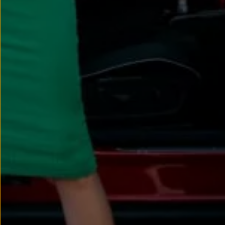
Passat
Tiguan
Touareg
Touran
t-roc-1
Asistencia en carretera