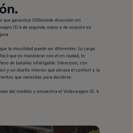
ión.
V que garantice 500kmsde diversión sin
wagen
ID.4
de
segunda
mano o de ocasión
en
gura.
ue la movilidad puede ser diferentes. Su carga
fácil que es maniobrar con él
en
ciudad, lo
ro de batallas infatigable. Silencioso, con
on y un diseño interior que abraza el confort y la
mentos que necesitas para decidirte.
ones del modelo y encuentra el
Volkswagen
ID.
4