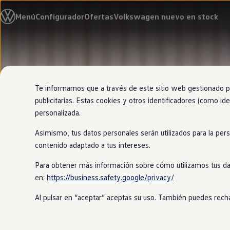
Modelos y configurador
Menú
Configurador
Ofertas
Volkswagen nuevo en stock
Nuevo ID. Cross
Vehículos Comerciales
Compra y ofertas
Volkswagen nuevo en stock
Ir
Ir
Volkswagen de ocasión
directamente
directamente
Financiación
al contenido
al pie de
My Renting
página
My Way
Te informamos que a través de este sitio web gestionado por
Seguros
publicitarias. Estas cookies y otros identificadores (como ide
Empresas
personalizada.
Autoescuelas
Eléctricos e híbridos
Asimismo, tus datos personales serán utilizados para la per
Más sobre eléctricos
Más sobre híbridos
contenido adaptado a tus intereses.
Plan Auto +
CAE
Para obtener más información sobre cómo utilizamos tus da
Etiquetas DGT
en:
https://business.safety.google/privacy/
Simulador de autonomía, carga y ahorro
Carga y autonomía
Al pulsar en “aceptar” aceptas su uso. También puedes recha
Soluciones de carga
Tarifas de carga
Carga en casa
Modos de carga