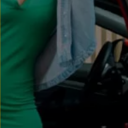
Llantas y neumáticos
Recambios Volkswagen
Accesorios y merchandising
Seguridad
Transporte
Entretenimiento
Personalización
Carga
Merchandising
Todo sobre tu Volkswagen
Tu coche conectado
Luces de advertencia
Manuales del coche
Información sobre EA189
Accede a My Volkswagen
Todo sobre tu Volkswagen
Información sobre Diésel XTL
Suscripción de mantenimiento Long Drive
Modelos anteriores
Beetle
Scirocco
Jetta
Sharan
Golf
Polo