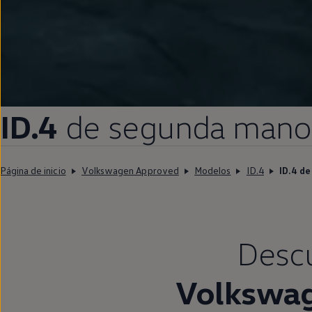
ID.4
de
segunda
mano
Página de inicio
Volkswagen Approved
Modelos
ID.4
ID.4 d
Descu
Volkswa