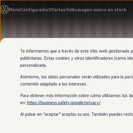
Modelos y configurador
Menú
Configurador
Ofertas
Volkswagen nuevo en stock
Nuevo ID. Cross
Vehículos Comerciales
Compra y ofertas
Volkswagen nuevo en stock
Ir
Ir
Volkswagen de ocasión
directamente
directamente
Financiación
al contenido
al pie de
My Renting
página
My Way
Te informamos que a través de este sitio web gestionado por
Seguros
publicitarias. Estas cookies y otros identificadores (como ide
Empresas
personalizada.
Autoescuelas
Eléctricos e híbridos
Asimismo, tus datos personales serán utilizados para la per
Más sobre eléctricos
Más sobre híbridos
contenido adaptado a tus intereses.
Plan Auto +
CAE
Para obtener más información sobre cómo utilizamos tus da
Etiquetas DGT
en:
https://business.safety.google/privacy/
Simulador de autonomía, carga y ahorro
Carga y autonomía
Al pulsar en “aceptar” aceptas su uso. También puedes recha
Soluciones de carga
Tarifas de carga
Carga en casa
Modos de carga