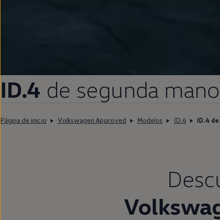
ID.4
de
segunda
mano
Página de inicio
Volkswagen Approved
Modelos
ID.4
ID.4 d
Descu
Volkswa