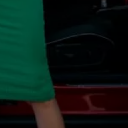
Passat
Tiguan
Touareg
Touran
t-roc-1
Asistencia en carretera