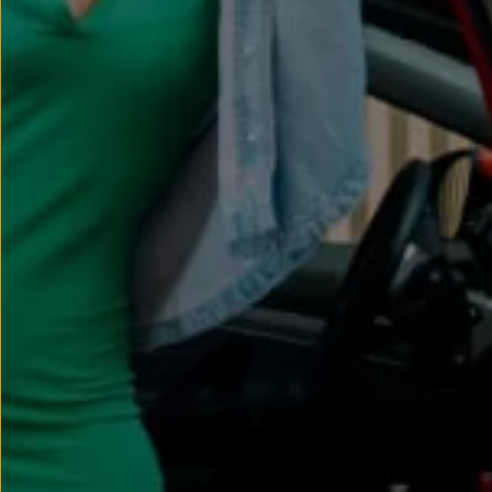
Llantas y neumáticos
Recambios Volkswagen
Accesorios y merchandising
Seguridad
Transporte
Entretenimiento
Personalización
Carga
Merchandising
Todo sobre tu Volkswagen
Tu coche conectado
Luces de advertencia
Manuales del coche
Información sobre EA189
Accede a My Volkswagen
Todo sobre tu Volkswagen
Información sobre Diésel XTL
Suscripción de mantenimiento Long Drive
Modelos anteriores
Beetle
Scirocco
Jetta
Sharan
Golf
Polo