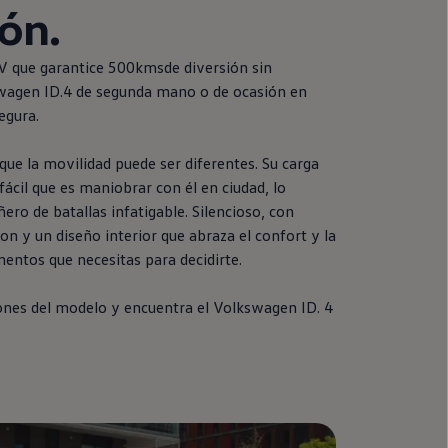
ión.
V que garantice 500kmsde diversión sin
wagen
ID.4
de
segunda
mano o de ocasión
en
segura.
ue la movilidad puede ser diferentes. Su carga
fácil que es maniobrar con él
en
ciudad, lo
ro de batallas infatigable. Silencioso, con
on y un diseño interior que abraza el confort y la
mentos que necesitas para decidirte.
ones del modelo y encuentra el
Volkswagen
ID.
4