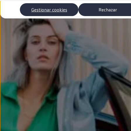
Autonomía
Clientes y posventa
Gestionar cookies
Rechazar
Club Volkswagen
Ofertas posventa
Eventos y experiencias
Beneficios Volkswagen
Asistencia en carretera
Servicios de movilidad
Garantía del fabricante
Beneficios del taller oficial
Rent-a-Car
Servicios digitales
Buscar servicios para tu modelo
Volkswagen Apps, inicio de sesión y tienda
Conectar el móvil con el vehículo
Actualizaciones del software, los mapas y las e
Mantenimiento y reparaciones
Revisiones e ITV
Aceite y líquidos del motor
Baterías
Frenos
Motor y chasis
Aire acondicionado y filtros
Faros y lunas
Carrocería y pintura