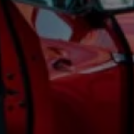
Passat
Tiguan
Touareg
Touran
t-roc-1
Asistencia en carretera