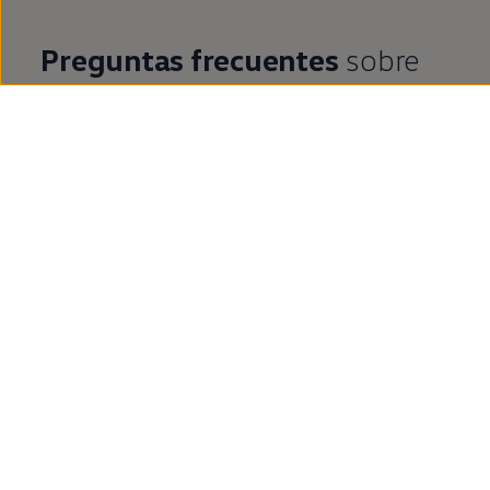
Preguntas frecuentes
sobre
el
ID.4
de
segunda
mano
en
Alicante
¿Es lo mismo
Das
WeltAuto
que
Volkswagen
Approved
?
¿Qué es
Volkswagen
Approved
?
¿Cuáles son las ventajas de
comprar un
coche
de
segunda
mano
en
Volkswagen
Approved
?
¿Cuáles son las ventajas de
comprar un
ID.4
de
segunda
mano?
Mostrar más (1)