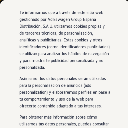
Modelos y configurador
Nuevo ID. Cross
Te informamos que a través de este sitio web
Vehículos Comerciales
gestionado por Volkswagen Group España
Compra y ofertas
Distribución, S.A.U. utilizamos cookies propias y
Ir
Ir
Volkswagen nuevo en stock
directamente
directamente
Volkswagen de ocasión
de terceros técnicas, de personalización,
al contenido
al pie de
Financiación
analíticas y publicitarias. Estas cookies y otros
página
My Renting
identificadores (como identificadores publicitarios)
My Way
Seguros
se utilizan para analizar tus hábitos de navegación
Empresas
y para mostrarte publicidad personalizada y no
Autoescuelas
personalizada.
Eléctricos e híbridos
Más sobre eléctricos
Asimismo, tus datos personales serán utilizados
Más sobre híbridos
Plan Auto +
para la personalización de anuncios (ads
CAE
personalization) y elaboraremos perfiles en base a
Etiquetas DGT
tu comportamiento y uso de la web para
Simulador de autonomía, carga y ahorro
Carga y autonomía
ofrecerte contenido adaptado a tus intereses.
Soluciones de carga
Tarifas de carga
Para obtener más información sobre cómo
Carga en casa
utilizamos tus datos personales, puedes consultar
Modos de carga