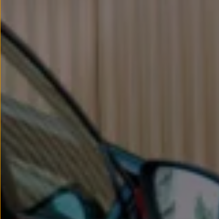
Llantas y neumáticos
Recambios Volkswagen
Accesorios y merchandising
Seguridad
Transporte
Entretenimiento
Personalización
Carga
Merchandising
Todo sobre tu Volkswagen
Tu coche conectado
Luces de advertencia
Manuales del coche
Información sobre EA189
Accede a My Volkswagen
Todo sobre tu Volkswagen
Información sobre Diésel XTL
Suscripción de mantenimiento Long Drive
Modelos anteriores
Beetle
Scirocco
Jetta
Sharan
Golf
Polo