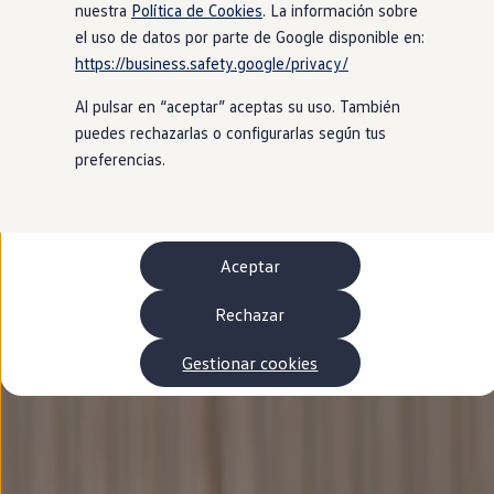
Autonomía
nuestra
Política de Cookies
. La información sobre
Clientes y posventa
el uso de datos por parte de Google disponible en:
Club Volkswagen
https://business.safety.google/privacy/
Ofertas posventa
Eventos y experiencias
Al pulsar en “aceptar” aceptas su uso. También
Beneficios Volkswagen
Asistencia en carretera
puedes rechazarlas o configurarlas según tus
Servicios de movilidad
preferencias.
Garantía del fabricante
Beneficios del taller oficial
Rent-a-Car
Servicios digitales
Buscar servicios para tu modelo
Aceptar
Volkswagen Apps, inicio de sesión y tienda
Conectar el móvil con el vehículo
Actualizaciones del software, los mapas y las e
Rechazar
Mantenimiento y reparaciones
Revisiones e ITV
Gestionar cookies
Aceite y líquidos del motor
Baterías
Frenos
Motor y chasis
Aire acondicionado y filtros
Faros y lunas
Carrocería y pintura