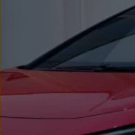
Llantas y neumáticos
Recambios Volkswagen
Accesorios y merchandising
Seguridad
Transporte
Entretenimiento
Personalización
Carga
Merchandising
Todo sobre tu Volkswagen
Tu coche conectado
Luces de advertencia
Manuales del coche
Información sobre EA189
Accede a My Volkswagen
Todo sobre tu Volkswagen
Información sobre Diésel XTL
Suscripción de mantenimiento Long Drive
Modelos anteriores
Beetle
Scirocco
Jetta
Sharan
Golf
Polo