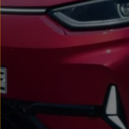
Passat
Tiguan
Touareg
Touran
t-roc-1
Asistencia en carretera