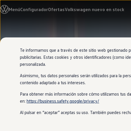
Modelos y configurador
Menú
Configurador
Ofertas
Volkswagen nuevo en stock
Nuevo ID. Cross
Vehículos Comerciales
Compra y ofertas
Volkswagen nuevo en stock
Ir
Ir
Volkswagen de ocasión
directamente
directamente
Financiación
al contenido
al pie de
My Renting
página
My Way
Te informamos que a través de este sitio web gestionado por
Seguros
publicitarias. Estas cookies y otros identificadores (como ide
Empresas
personalizada.
Autoescuelas
Eléctricos e híbridos
Asimismo, tus datos personales serán utilizados para la per
Más sobre eléctricos
Más sobre híbridos
contenido adaptado a tus intereses.
Plan Auto +
CAE
Para obtener más información sobre cómo utilizamos tus da
Etiquetas DGT
en:
https://business.safety.google/privacy/
Simulador de autonomía, carga y ahorro
Carga y autonomía
Al pulsar en “aceptar” aceptas su uso. También puedes recha
Soluciones de carga
Tarifas de carga
Carga en casa
Modos de carga