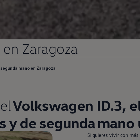
en
Zaragoza
e segunda mano en Zaragoza
el
Volkswagen
ID.3
, e
s y de
segunda
mano u
Si quieres vivir con más 