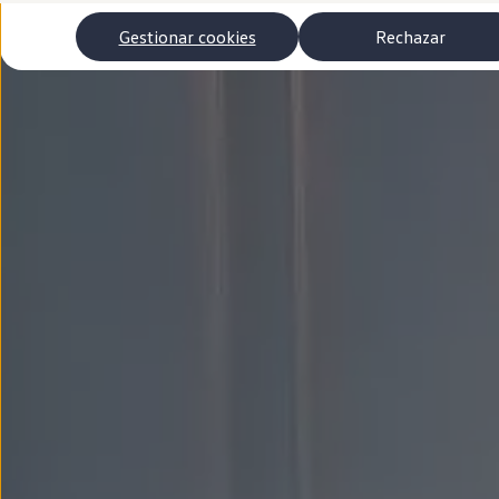
Autonomía
Clientes y posventa
Gestionar cookies
Rechazar
Club Volkswagen
Ofertas posventa
Eventos y experiencias
Beneficios Volkswagen
Asistencia en carretera
Servicios de movilidad
Garantía del fabricante
Beneficios del taller oficial
Rent-a-Car
Servicios digitales
Buscar servicios para tu modelo
Volkswagen Apps, inicio de sesión y tienda
Conectar el móvil con el vehículo
Actualizaciones del software, los mapas y las e
Mantenimiento y reparaciones
Revisiones e ITV
Aceite y líquidos del motor
Baterías
Frenos
Motor y chasis
Aire acondicionado y filtros
Faros y lunas
Carrocería y pintura