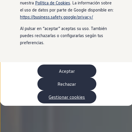
Autonomía
nuestra
Política de Cookies
. La información sobre
Clientes y posventa
el uso de datos por parte de Google disponible en:
Club Volkswagen
https://business.safety.google/privacy/
Ofertas posventa
Eventos y experiencias
Al pulsar en “aceptar” aceptas su uso. También
Beneficios Volkswagen
Asistencia en carretera
puedes rechazarlas o configurarlas según tus
Servicios de movilidad
preferencias.
Garantía del fabricante
Beneficios del taller oficial
Rent-a-Car
Servicios digitales
Buscar servicios para tu modelo
Aceptar
Volkswagen Apps, inicio de sesión y tienda
Conectar el móvil con el vehículo
Actualizaciones del software, los mapas y las e
Rechazar
Mantenimiento y reparaciones
Revisiones e ITV
Gestionar cookies
Aceite y líquidos del motor
Baterías
Frenos
Motor y chasis
Aire acondicionado y filtros
Faros y lunas
Carrocería y pintura