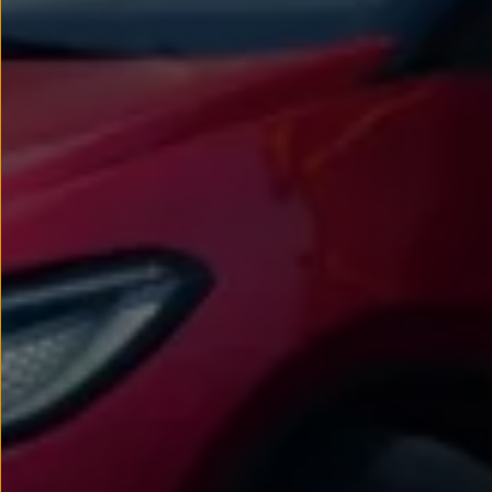
Passat
Tiguan
Touareg
Touran
t-roc-1
Asistencia en carretera