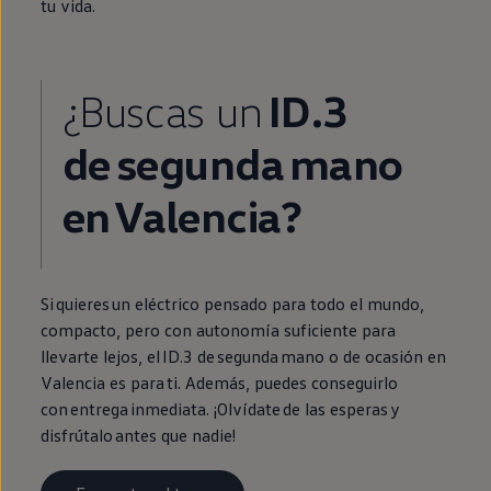
tu vida.
¿Buscas un
ID.3
de
segunda
mano
en
Valencia?
Si quieres un
eléctrico
pensado para todo el mundo,
compacto, pero con
autonomía
suficiente para
llevarte lejos, el
ID.3
de
segunda
mano o de ocasión
en
Valencia es para ti. Además, puedes conseguirlo
con
entrega
inmediata
. ¡Olvídate de las esperas y
disfrútalo antes que nadie!