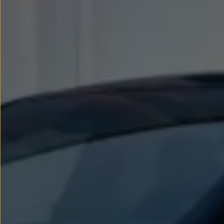
Llantas y neumáticos
Recambios Volkswagen
Accesorios y merchandising
Seguridad
Transporte
Entretenimiento
Personalización
Carga
Merchandising
Todo sobre tu Volkswagen
Tu coche conectado
Luces de advertencia
Manuales del coche
Información sobre EA189
Accede a My Volkswagen
Todo sobre tu Volkswagen
Información sobre Diésel XTL
Suscripción de mantenimiento Long Drive
Modelos anteriores
Beetle
Scirocco
Jetta
Sharan
Golf
Polo