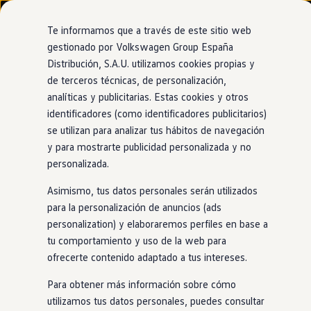
Modelos y configurador
Nuevo ID. Cross
Te informamos que a través de este sitio web
Vehículos Comerciales
gestionado por Volkswagen Group España
Compra y ofertas
Distribución, S.A.U. utilizamos cookies propias y
Ir
Ir
Volkswagen nuevo en stock
directamente
directamente
Volkswagen de ocasión
de terceros técnicas, de personalización,
al contenido
al pie de
Financiación
analíticas y publicitarias. Estas cookies y otros
página
My Renting
identificadores (como identificadores publicitarios)
My Way
Seguros
se utilizan para analizar tus hábitos de navegación
Empresas
y para mostrarte publicidad personalizada y no
Autoescuelas
personalizada.
Eléctricos e híbridos
Más sobre eléctricos
Asimismo, tus datos personales serán utilizados
Más sobre híbridos
Plan Auto +
para la personalización de anuncios (ads
CAE
personalization) y elaboraremos perfiles en base a
Etiquetas DGT
tu comportamiento y uso de la web para
Simulador de autonomía, carga y ahorro
Carga y autonomía
ofrecerte contenido adaptado a tus intereses.
Soluciones de carga
Tarifas de carga
Para obtener más información sobre cómo
Carga en casa
utilizamos tus datos personales, puedes consultar
Modos de carga