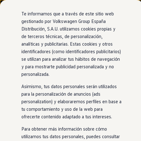
Modelos y configurador
Nuevo ID. Cross
Te informamos que a través de este sitio web
Vehículos Comerciales
gestionado por Volkswagen Group España
Compra y ofertas
Distribución, S.A.U. utilizamos cookies propias y
Ir
Ir
Volkswagen nuevo en stock
directamente
directamente
Volkswagen de ocasión
de terceros técnicas, de personalización,
al contenido
al pie de
Financiación
analíticas y publicitarias. Estas cookies y otros
página
My Renting
identificadores (como identificadores publicitarios)
My Way
Seguros
se utilizan para analizar tus hábitos de navegación
Empresas
y para mostrarte publicidad personalizada y no
Autoescuelas
personalizada.
Eléctricos e híbridos
Más sobre eléctricos
Asimismo, tus datos personales serán utilizados
Más sobre híbridos
Plan Auto +
para la personalización de anuncios (ads
CAE
personalization) y elaboraremos perfiles en base a
Etiquetas DGT
tu comportamiento y uso de la web para
Simulador de autonomía, carga y ahorro
Carga y autonomía
ofrecerte contenido adaptado a tus intereses.
Soluciones de carga
Tarifas de carga
Para obtener más información sobre cómo
Carga en casa
utilizamos tus datos personales, puedes consultar
Modos de carga