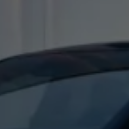
Llantas y neumáticos
Recambios Volkswagen
Accesorios y merchandising
Seguridad
Transporte
Entretenimiento
Personalización
Carga
Merchandising
Todo sobre tu Volkswagen
Tu coche conectado
Luces de advertencia
Manuales del coche
Información sobre EA189
Accede a My Volkswagen
Todo sobre tu Volkswagen
Información sobre Diésel XTL
Suscripción de mantenimiento Long Drive
Modelos anteriores
Beetle
Scirocco
Jetta
Sharan
Golf
Polo