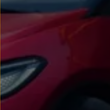
Passat
Tiguan
Touareg
Touran
t-roc-1
Asistencia en carretera