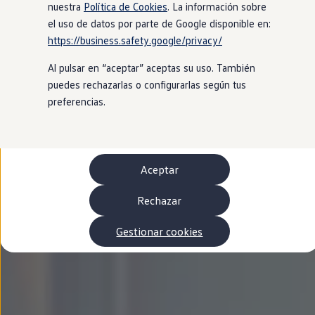
Autonomía
nuestra
Política de Cookies
. La información sobre
Clientes y posventa
el uso de datos por parte de Google disponible en:
Club Volkswagen
https://business.safety.google/privacy/
Ofertas posventa
Eventos y experiencias
Al pulsar en “aceptar” aceptas su uso. También
Beneficios Volkswagen
Asistencia en carretera
puedes rechazarlas o configurarlas según tus
Servicios de movilidad
preferencias.
Garantía del fabricante
Beneficios del taller oficial
Rent-a-Car
Servicios digitales
Buscar servicios para tu modelo
Aceptar
Volkswagen Apps, inicio de sesión y tienda
Conectar el móvil con el vehículo
Actualizaciones del software, los mapas y las e
Rechazar
Mantenimiento y reparaciones
Revisiones e ITV
Gestionar cookies
Aceite y líquidos del motor
Baterías
Frenos
Motor y chasis
Aire acondicionado y filtros
Faros y lunas
Carrocería y pintura