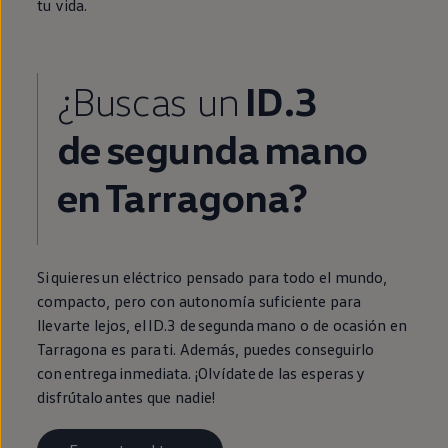
tu vida.
¿Buscas un
ID.3
de
segunda
mano
en
Tarragona?
Si quieres un
eléctrico
pensado para todo el mundo,
compacto, pero con
autonomía
suficiente para
llevarte lejos, el
ID.3
de
segunda
mano o de ocasión
en
Tarragona es para ti. Además, puedes conseguirlo
con
entrega
inmediata
. ¡Olvídate de las esperas y
disfrútalo antes que nadie!