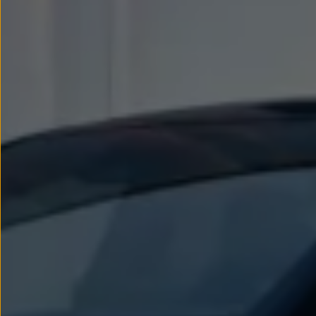
Llantas y neumáticos
Recambios Volkswagen
Accesorios y merchandising
Seguridad
Transporte
Entretenimiento
Personalización
Carga
Merchandising
Todo sobre tu Volkswagen
Tu coche conectado
Luces de advertencia
Manuales del coche
Información sobre EA189
Accede a My Volkswagen
Todo sobre tu Volkswagen
Información sobre Diésel XTL
Suscripción de mantenimiento Long Drive
Modelos anteriores
Beetle
Scirocco
Jetta
Sharan
Golf
Polo