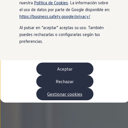
Autonomía
nuestra
Política de Cookies
. La información sobre
Clientes y posventa
el uso de datos por parte de Google disponible en:
Club Volkswagen
https://business.safety.google/privacy/
Ofertas posventa
Eventos y experiencias
Al pulsar en “aceptar” aceptas su uso. También
Beneficios Volkswagen
Asistencia en carretera
puedes rechazarlas o configurarlas según tus
Servicios de movilidad
preferencias.
Garantía del fabricante
Beneficios del taller oficial
Rent-a-Car
Servicios digitales
Buscar servicios para tu modelo
Aceptar
Volkswagen Apps, inicio de sesión y tienda
Conectar el móvil con el vehículo
Actualizaciones del software, los mapas y las e
Rechazar
Mantenimiento y reparaciones
Revisiones e ITV
Gestionar cookies
Aceite y líquidos del motor
Baterías
Frenos
Motor y chasis
Aire acondicionado y filtros
Faros y lunas
Carrocería y pintura