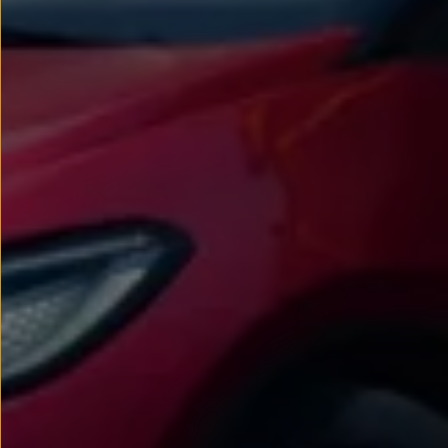
Passat
Tiguan
Touareg
Touran
t-roc-1
Asistencia en carretera