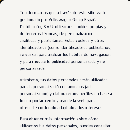
Modelos y configurador
Nuevo ID. Cross
Te informamos que a través de este sitio web
Vehículos Comerciales
gestionado por Volkswagen Group España
Compra y ofertas
Distribución, S.A.U. utilizamos cookies propias y
Ir
Ir
Volkswagen nuevo en stock
directamente
directamente
Volkswagen de ocasión
de terceros técnicas, de personalización,
al contenido
al pie de
Financiación
analíticas y publicitarias. Estas cookies y otros
página
My Renting
identificadores (como identificadores publicitarios)
My Way
Seguros
se utilizan para analizar tus hábitos de navegación
Empresas
y para mostrarte publicidad personalizada y no
Autoescuelas
personalizada.
Eléctricos e híbridos
Más sobre eléctricos
Asimismo, tus datos personales serán utilizados
Más sobre híbridos
Plan Auto +
para la personalización de anuncios (ads
CAE
personalization) y elaboraremos perfiles en base a
Etiquetas DGT
tu comportamiento y uso de la web para
Simulador de autonomía, carga y ahorro
Carga y autonomía
ofrecerte contenido adaptado a tus intereses.
Soluciones de carga
Tarifas de carga
Para obtener más información sobre cómo
Carga en casa
utilizamos tus datos personales, puedes consultar
Modos de carga