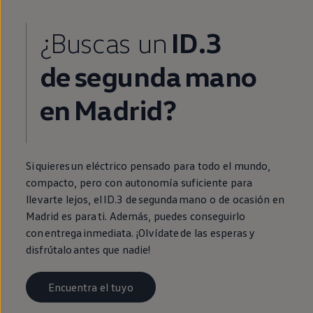
¿Buscas un
ID.3
de
segunda
mano
en
Madrid?
Si quieres un
eléctrico
pensado para todo el mundo,
compacto, pero con
autonomía
suficiente para
llevarte lejos, el
ID.3
de
segunda
mano o de ocasión
en
Madrid es para ti. Además, puedes conseguirlo
con
entrega
inmediata
. ¡Olvídate de las esperas y
disfrútalo antes que nadie!
Encuentra el tuyo