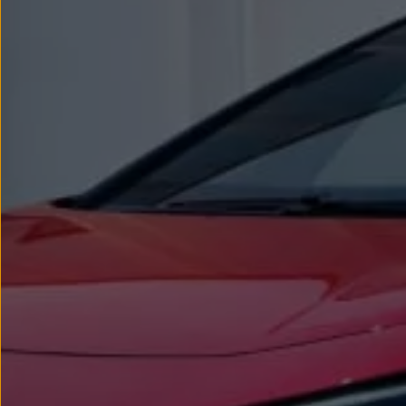
Llantas y neumáticos
Recambios Volkswagen
Accesorios y merchandising
Seguridad
Transporte
Entretenimiento
Personalización
Carga
Merchandising
Todo sobre tu Volkswagen
Tu coche conectado
Luces de advertencia
Manuales del coche
Información sobre EA189
Accede a My Volkswagen
Todo sobre tu Volkswagen
Información sobre Diésel XTL
Suscripción de mantenimiento Long Drive
Modelos anteriores
Beetle
Scirocco
Jetta
Sharan
Golf
Polo