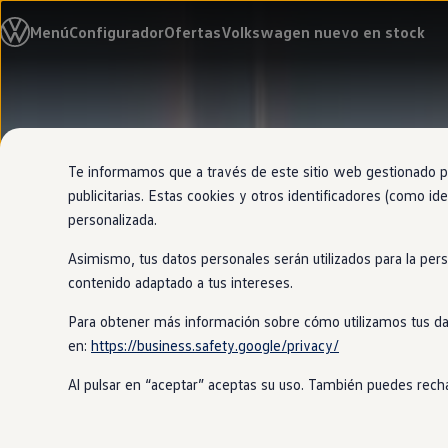
Modelos y configurador
Menú
Configurador
Ofertas
Volkswagen nuevo en stock
Nuevo ID. Cross
Vehículos Comerciales
Compra y ofertas
Volkswagen nuevo en stock
Ir
Ir
Volkswagen de ocasión
directamente
directamente
Financiación
al contenido
al pie de
My Renting
página
My Way
Te informamos que a través de este sitio web gestionado por
Seguros
publicitarias. Estas cookies y otros identificadores (como ide
Empresas
personalizada.
Autoescuelas
Eléctricos e híbridos
Asimismo, tus datos personales serán utilizados para la per
Más sobre eléctricos
Más sobre híbridos
contenido adaptado a tus intereses.
Plan Auto +
CAE
Para obtener más información sobre cómo utilizamos tus da
Etiquetas DGT
en:
https://business.safety.google/privacy/
Simulador de autonomía, carga y ahorro
Carga y autonomía
Al pulsar en “aceptar” aceptas su uso. También puedes recha
Soluciones de carga
Tarifas de carga
Carga en casa
Modos de carga