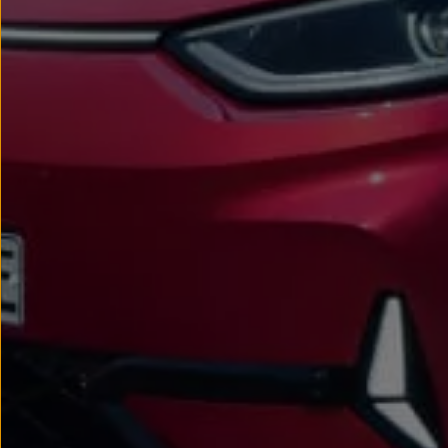
Passat
Tiguan
Touareg
Touran
t-roc-1
Asistencia en carretera