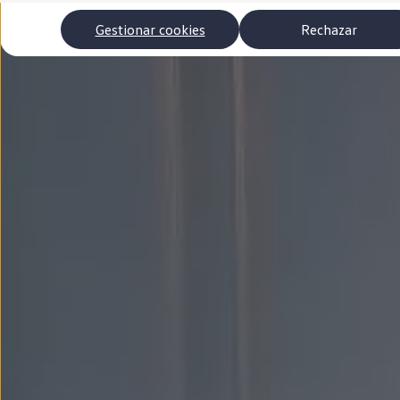
Autonomía
Clientes y posventa
Gestionar cookies
Rechazar
Club Volkswagen
Ofertas posventa
Eventos y experiencias
Beneficios Volkswagen
Asistencia en carretera
Servicios de movilidad
Garantía del fabricante
Beneficios del taller oficial
Rent-a-Car
Servicios digitales
Buscar servicios para tu modelo
Volkswagen Apps, inicio de sesión y tienda
Conectar el móvil con el vehículo
Actualizaciones del software, los mapas y las e
Mantenimiento y reparaciones
Revisiones e ITV
Aceite y líquidos del motor
Baterías
Frenos
Motor y chasis
Aire acondicionado y filtros
Faros y lunas
Carrocería y pintura