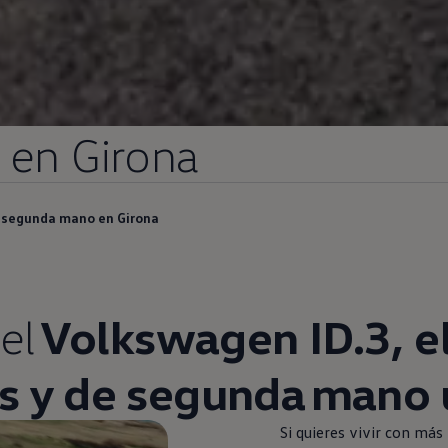
en
Girona
e segunda mano en Girona
el
Volkswagen
ID.3
, e
s y de
segunda
mano u
Si quieres vivir con más 