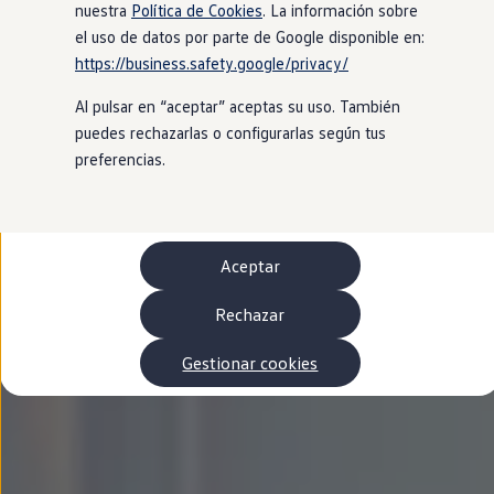
Autonomía
nuestra
Política de Cookies
. La información sobre
Clientes y posventa
el uso de datos por parte de Google disponible en:
Club Volkswagen
https://business.safety.google/privacy/
Ofertas posventa
Eventos y experiencias
Al pulsar en “aceptar” aceptas su uso. También
Beneficios Volkswagen
Asistencia en carretera
puedes rechazarlas o configurarlas según tus
Servicios de movilidad
preferencias.
Garantía del fabricante
Beneficios del taller oficial
Rent-a-Car
Servicios digitales
Buscar servicios para tu modelo
Aceptar
Volkswagen Apps, inicio de sesión y tienda
Conectar el móvil con el vehículo
Actualizaciones del software, los mapas y las e
Rechazar
Mantenimiento y reparaciones
Revisiones e ITV
Gestionar cookies
Aceite y líquidos del motor
Baterías
Frenos
Motor y chasis
Aire acondicionado y filtros
Faros y lunas
Carrocería y pintura