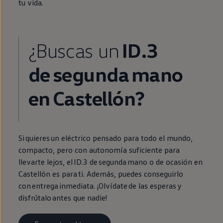
tu vida.
¿Buscas un
ID.3
de
segunda
mano
en
Castellón?
Si quieres un
eléctrico
pensado para todo el mundo,
compacto, pero con
autonomía
suficiente para
llevarte lejos, el
ID.3
de
segunda
mano o de ocasión
en
Castellón es para ti. Además, puedes conseguirlo
con
entrega
inmediata
. ¡Olvídate de las esperas y
disfrútalo antes que nadie!