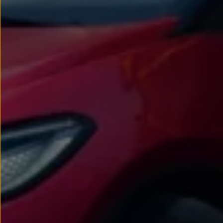
Passat
Tiguan
Touareg
Touran
t-roc-1
Asistencia en carretera