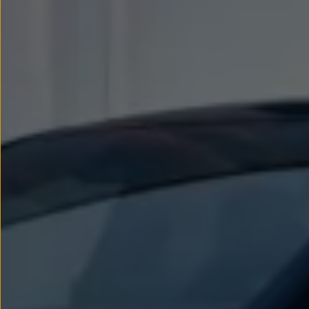
Llantas y neumáticos
Recambios Volkswagen
Accesorios y merchandising
Seguridad
Transporte
Entretenimiento
Personalización
Carga
Merchandising
Todo sobre tu Volkswagen
Tu coche conectado
Luces de advertencia
Manuales del coche
Información sobre EA189
Accede a My Volkswagen
Todo sobre tu Volkswagen
Información sobre Diésel XTL
Suscripción de mantenimiento Long Drive
Modelos anteriores
Beetle
Scirocco
Jetta
Sharan
Golf
Polo