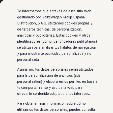
Modelos y configurador
Nuevo ID. Cross
Te informamos que a través de este sitio web
Vehículos Comerciales
gestionado por Volkswagen Group España
Compra y ofertas
Distribución, S.A.U. utilizamos cookies propias y
Ir
Ir
Volkswagen nuevo en stock
directamente
directamente
Volkswagen de ocasión
de terceros técnicas, de personalización,
al contenido
al pie de
Financiación
analíticas y publicitarias. Estas cookies y otros
página
My Renting
identificadores (como identificadores publicitarios)
My Way
Seguros
se utilizan para analizar tus hábitos de navegación
Empresas
y para mostrarte publicidad personalizada y no
Autoescuelas
personalizada.
Eléctricos e híbridos
Más sobre eléctricos
Asimismo, tus datos personales serán utilizados
Más sobre híbridos
Plan Auto +
para la personalización de anuncios (ads
CAE
personalization) y elaboraremos perfiles en base a
Etiquetas DGT
tu comportamiento y uso de la web para
Simulador de autonomía, carga y ahorro
Carga y autonomía
ofrecerte contenido adaptado a tus intereses.
Soluciones de carga
Tarifas de carga
Para obtener más información sobre cómo
Carga en casa
utilizamos tus datos personales, puedes consultar
Modos de carga