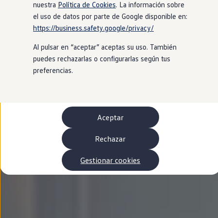
Autonomía
nuestra
Política de Cookies
. La información sobre
Clientes y posventa
el uso de datos por parte de Google disponible en:
Club Volkswagen
https://business.safety.google/privacy/
Ofertas posventa
Eventos y experiencias
Al pulsar en “aceptar” aceptas su uso. También
Beneficios Volkswagen
Asistencia en carretera
puedes rechazarlas o configurarlas según tus
Servicios de movilidad
preferencias.
Garantía del fabricante
Beneficios del taller oficial
Rent-a-Car
Servicios digitales
Buscar servicios para tu modelo
Aceptar
Volkswagen Apps, inicio de sesión y tienda
Conectar el móvil con el vehículo
Actualizaciones del software, los mapas y las e
Rechazar
Mantenimiento y reparaciones
Revisiones e ITV
Gestionar cookies
Aceite y líquidos del motor
Baterías
Frenos
Motor y chasis
Aire acondicionado y filtros
Faros y lunas
Carrocería y pintura