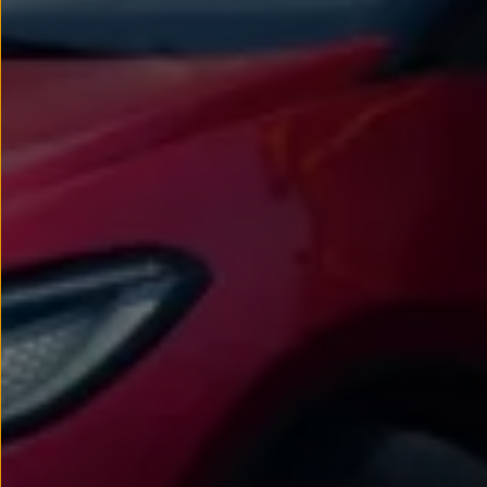
Passat
Tiguan
Touareg
Touran
t-roc-1
Asistencia en carretera