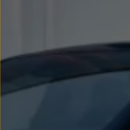
Llantas y neumáticos
Recambios Volkswagen
Accesorios y merchandising
Seguridad
Transporte
Entretenimiento
Personalización
Carga
Merchandising
Todo sobre tu Volkswagen
Tu coche conectado
Luces de advertencia
Manuales del coche
Información sobre EA189
Accede a My Volkswagen
Todo sobre tu Volkswagen
Información sobre Diésel XTL
Suscripción de mantenimiento Long Drive
Modelos anteriores
Beetle
Scirocco
Jetta
Sharan
Golf
Polo