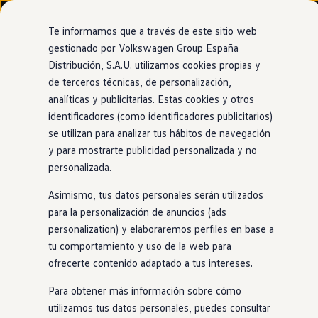
Modelos y configurador
Nuevo ID. Cross
Te informamos que a través de este sitio web
Vehículos Comerciales
gestionado por Volkswagen Group España
Compra y ofertas
Distribución, S.A.U. utilizamos cookies propias y
Ir
Ir
Volkswagen nuevo en stock
directamente
directamente
Volkswagen de ocasión
de terceros técnicas, de personalización,
al contenido
al pie de
Financiación
analíticas y publicitarias. Estas cookies y otros
página
My Renting
identificadores (como identificadores publicitarios)
My Way
Seguros
se utilizan para analizar tus hábitos de navegación
Empresas
y para mostrarte publicidad personalizada y no
Autoescuelas
personalizada.
Eléctricos e híbridos
Más sobre eléctricos
Asimismo, tus datos personales serán utilizados
Más sobre híbridos
Plan Auto +
para la personalización de anuncios (ads
CAE
personalization) y elaboraremos perfiles en base a
Etiquetas DGT
tu comportamiento y uso de la web para
Simulador de autonomía, carga y ahorro
Carga y autonomía
ofrecerte contenido adaptado a tus intereses.
Soluciones de carga
Tarifas de carga
Para obtener más información sobre cómo
Carga en casa
utilizamos tus datos personales, puedes consultar
Modos de carga