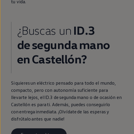
tu vida.
¿Buscas un
ID.3
de
segunda
mano
en
Castellón?
Si quieres un
eléctrico
pensado para todo el mundo,
compacto, pero con
autonomía
suficiente para
llevarte lejos, el
ID.3
de
segunda
mano o de ocasión
en
Castellón es para ti. Además, puedes conseguirlo
con
entrega
inmediata
. ¡Olvídate de las esperas y
disfrútalo antes que nadie!