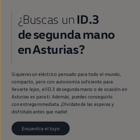
¿Buscas un
ID.3
de
segunda
mano
en
Asturias?
Si quieres un
eléctrico
pensado para todo el mundo,
compacto, pero con
autonomía
suficiente para
llevarte lejos, el
ID.3
de
segunda
mano o de ocasión
en
Asturias es para ti. Además, puedes conseguirlo
con
entrega
inmediata
. ¡Olvídate de las esperas y
disfrútalo antes que nadie!
Encuentra el tuyo