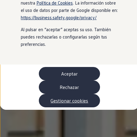
Autonomía
nuestra
Política de Cookies
. La información sobre
Clientes y posventa
el uso de datos por parte de Google disponible en:
Club Volkswagen
https://business.safety.google/privacy/
Ofertas posventa
Eventos y experiencias
Al pulsar en “aceptar” aceptas su uso. También
Beneficios Volkswagen
Asistencia en carretera
puedes rechazarlas o configurarlas según tus
Servicios de movilidad
preferencias.
Garantía del fabricante
Beneficios del taller oficial
Rent-a-Car
Servicios digitales
Buscar servicios para tu modelo
Aceptar
Volkswagen Apps, inicio de sesión y tienda
Conectar el móvil con el vehículo
Actualizaciones del software, los mapas y las e
Rechazar
Mantenimiento y reparaciones
Revisiones e ITV
Gestionar cookies
Aceite y líquidos del motor
Baterías
Frenos
Motor y chasis
Aire acondicionado y filtros
Faros y lunas
Carrocería y pintura