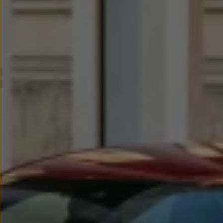
Llantas y neumáticos
Recambios Volkswagen
Accesorios y merchandising
Seguridad
Transporte
Entretenimiento
Personalización
Carga
Merchandising
Todo sobre tu Volkswagen
Tu coche conectado
Luces de advertencia
Manuales del coche
Información sobre EA189
Accede a My Volkswagen
Todo sobre tu Volkswagen
Información sobre Diésel XTL
Suscripción de mantenimiento Long Drive
Modelos anteriores
Beetle
Scirocco
Jetta
Sharan
Golf
Polo