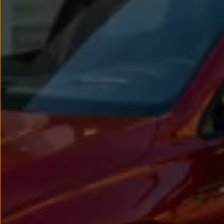
Passat
Tiguan
Touareg
Touran
t-roc-1
Asistencia en carretera